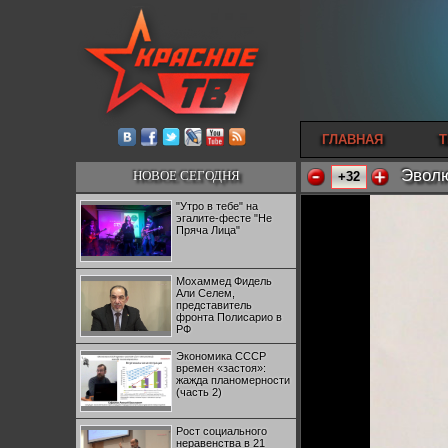
ГЛАВНАЯ
Т
Эволю
НОВОЕ СЕГОДНЯ
+32
"Утро в тебе" на
эгалите-фесте "Не
Пряча Лица"
Мохаммед Фидель
Али Селем,
представитель
фронта Полисарио в
РФ
Экономика СССР
времен «застоя»:
жажда планомерности
(часть 2)
Рост социального
неравенства в 21