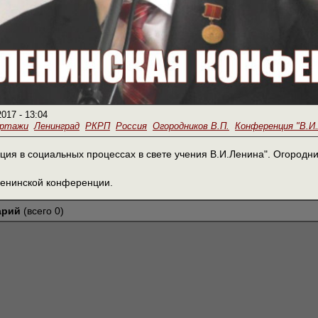
2017 - 13:04
ортажи
Ленинград
РКРП
Россия
Огородников В.П.
Конференция "В.И.
ия в социальных процессах в свете учения В.И.Ленина". Огородн
Ленинской конференции.
арий
(всего 0)