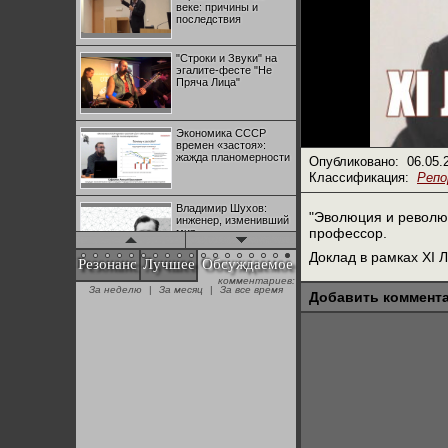
веке: причины и
последствия
"Строки и Звуки" на
эгалите-фесте "Не
Пряча Лица"
Экономика СССР
времен «застоя»:
жажда планомерности
Опубликовано:
06.05.
Классификация:
Реп
Владимир Шухов:
"Эволюция и революц
инженер, изменивший
профессор.
мир
Доклад в рамках XI 
Резонанс
Лучшее
Обсуждаемое
комментариев:
"Аркадий Коц" на
За неделю
|
За месяц
|
За все время
эгалите-фесте "Не
Добавить коммент
Пряча Лица"
Контрапункты
глобализации:
геополитэкономическ
ий анализ
100 лет Ноябрьской
революции в