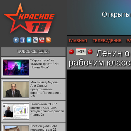
Открытый
ГЛАВНАЯ
ТЕЛЕВИДЕНИЕ
Р
Ленин о
НОВОЕ СЕГОДНЯ
+17
рабочим класс
"Утро в тебе" на
эгалите-фесте "Не
Пряча Лица"
Мохаммед Фидель
Али Селем,
представитель
фронта Полисарио в
РФ
Экономика СССР
времен «застоя»:
жажда планомерности
(часть 2)
Рост социального
неравенства в 21