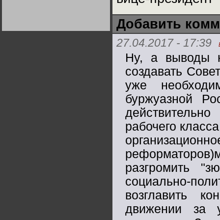
Германии:
парламентская
демократия или
Добавить комм
диктатура
пролетариата?
Деятельность
Хрущёва в 50-е годы.
27.04.2017 - 17:39
Владимир Соловейчик
Ну, а выводы 
Какова цена победы
создавать Сове
СССР в Великой
Отечественной? Олег
уже необходи
Двуреченский о
потерянной
буржуазной Ро
революционности
действительно
рабочего класса
организационн
реформаторов)
разгромить "з
социально-поли
возглавить к
движении за у