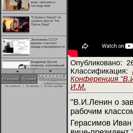
веке: причины и
последствия
"Строки и Звуки" на
эгалите-фесте "Не
Пряча Лица"
Экономика СССР
времен «застоя»:
жажда планомерности
Опубликовано:
2
Владимир Шухов:
инженер, изменивший
мир
Классификация:
Конференция "В.
Резонанс
Лучшее
Обсуждаемое
комментариев:
"Аркадий Коц" на
И.М.
За неделю
|
За месяц
|
За все время
эгалите-фесте "Не
Пряча Лица"
"В.И.Ленин о за
Контрапункты
рабочим классом
глобализации:
геополитэкономическ
ий анализ
Герасимов Иван 
100 лет Ноябрьской
вице-президент 
революции в