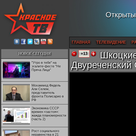
Открытый
ГЛАВНАЯ
ТЕЛЕВИДЕНИЕ
Р
Шкоцкие
НОВОЕ СЕГОДНЯ
+13
Двуреченский 
"Утро в тебе" на
эгалите-фесте "Не
Пряча Лица"
Мохаммед Фидель
Али Селем,
представитель
фронта Полисарио в
РФ
Экономика СССР
времен «застоя»:
жажда планомерности
(часть 2)
Рост социального
неравенства в 21