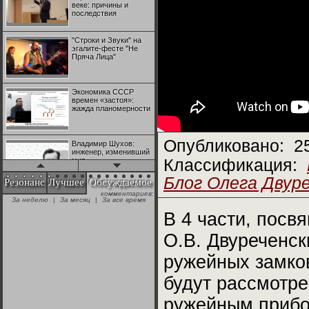
веке: причины и
последствия
"Строки и Звуки" на
эгалите-фесте "Не
Пряча Лица"
Экономика СССР
времен «застоя»:
жажда планомерности
Опубликовано:
2
Владимир Шухов:
инженер, изменивший
мир
Классификация:
Блог Олега Двур
Резонанс
Лучшее
Обсуждаемое
комментариев:
"Аркадий Коц" на
За неделю
|
За месяц
|
За все время
эгалите-фесте "Не
Пряча Лица"
В 4 части, посв
О.В. Двуреченск
Контрапункты
глобализации:
ружейных замко
геополитэкономическ
ий анализ
будут рассмотре
100 лет Ноябрьской
ружейным прибо
революции в