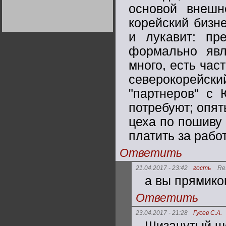
Германии:
основой внешн
парламентская
демократия или
корейский бизн
диктатура
пролетариата?
Деятельность
и лукавит: пр
Хрущёва в 50-е годы.
Владимир Соловейчик
формально явл
много, есть час
Какова цена победы
СССР в Великой
северокорейс
Отечественной? Олег
Двуреченский о
"партнеров" с 
потерянной
революционности
потребуют; опят
цеха по пошиву
платить за рабо
Ответить
21.04.2017 - 23:42
гость
Re
а вы прямико
Ответить
23.04.2017 - 21:28
Гусев С.А.
Шизанутый,ше