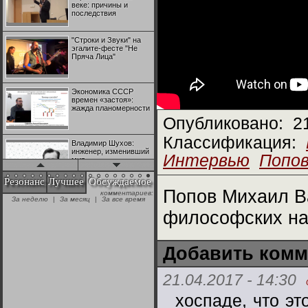
веке: причины и
последствия
"Строки и Звуки" на
эгалите-фесте "Не
Пряча Лица"
Экономика СССР
времен «застоя»:
жажда планомерности
Опубликовано:
2
Классификация:
Владимир Шухов:
инженер, изменивший
Интервью
Попов
мир
Резонанс
Лучшее
Обсуждаемое
Попов Михаил В
комментариев:
"Аркадий Коц" на
За неделю
|
За месяц
|
За все время
эгалите-фесте "Не
Пряча Лица"
философских на
Контрапункты
Добавить комм
глобализации:
геополитэкономическ
ий анализ
21.04.2017 - 14:30
хоспаде, что э
100 лет Ноябрьской
революции в