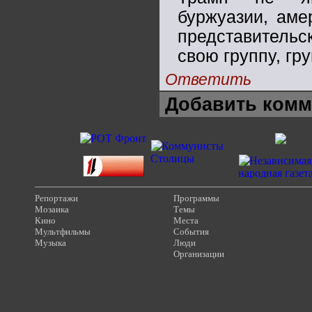
буржуазии, аме
представительс
свою группу, гр
Ответить
Добавить комм
Репортажи
Программы
Мозаика
Темы
Кино
Места
Мультфильмы
События
Музыка
Люди
Организации