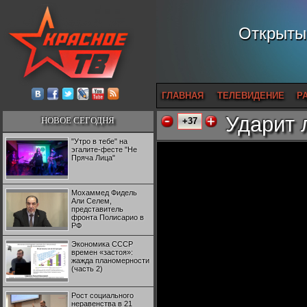
Открытый
ГЛАВНАЯ
ТЕЛЕВИДЕНИЕ
Р
Ударит 
НОВОЕ СЕГОДНЯ
+37
"Утро в тебе" на
эгалите-фесте "Не
Пряча Лица"
Мохаммед Фидель
Али Селем,
представитель
фронта Полисарио в
РФ
Экономика СССР
времен «застоя»:
жажда планомерности
(часть 2)
Рост социального
неравенства в 21