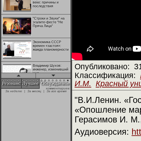
веке: причины и
последствия
"Строки и Звуки" на
эгалите-фесте "Не
Пряча Лица"
Экономика СССР
времен «застоя»:
жажда планомерности
Опубликовано:
3
Владимир Шухов:
инженер, изменивший
мир
Классификация:
И.М.
Красный ун
Резонанс
Лучшее
Обсуждаемое
комментариев:
"Аркадий Коц" на
За неделю
|
За месяц
|
За все время
эгалите-фесте "Не
Пряча Лица"
"В.И.Ленин. «Го
«Опошление мар
Контрапункты
глобализации:
Герасимов И. М.
геополитэкономическ
ий анализ
Аудиоверсия:
ht
100 лет Ноябрьской
революции в