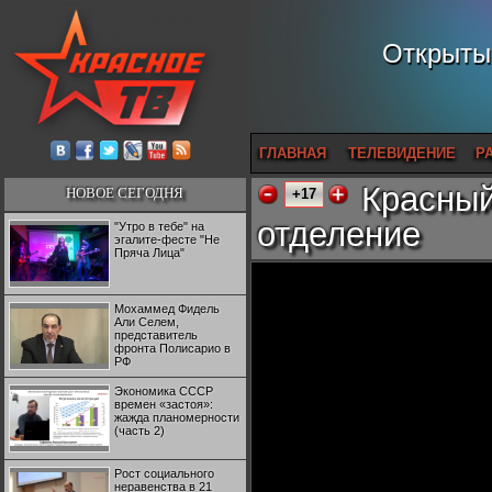
Открытый
ГЛАВНАЯ
ТЕЛЕВИДЕНИЕ
Р
Красный
НОВОЕ СЕГОДНЯ
+17
отделение
"Утро в тебе" на
эгалите-фесте "Не
Пряча Лица"
Мохаммед Фидель
Али Селем,
представитель
фронта Полисарио в
РФ
Экономика СССР
времен «застоя»:
жажда планомерности
(часть 2)
Рост социального
неравенства в 21