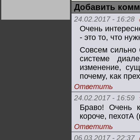
Германии:
Добавить комм
парламентская
демократия или
диктатура
24.02.2017 - 16:28
пролетариата?
Деятельность
Хрущёва в 50-е годы.
Владимир Соловейчик
Очень интересн
- это то, что ну
Какова цена победы
СССР в Великой
Совсем сильно 
Отечественной? Олег
Двуреченский о
системе диале
потерянной
революционности
изменение, сущ
почему, как пре
Ответить
24.02.2017 - 16:59
Браво! Очень к
короче, пехотА (
Ответить
06.03.2017 - 22:37