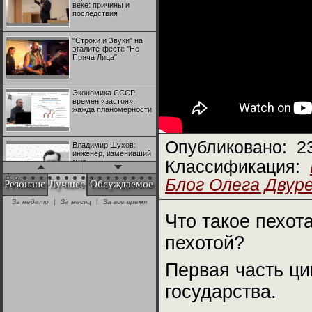
веке: причины и
последствия
"Строки и Звуки" на
эгалите-фесте "Не
Пряча Лица"
Экономика СССР
времен «застоя»:
жажда планомерности
Опубликовано:
2
Владимир Шухов:
инженер, изменивший
мир
Классификация:
Блог Олега Двур
Резонанс
Лучшее
Обсуждаемое
"Аркадий Коц" на
За неделю
|
За месяц
|
За все время
эгалите-фесте "Не
Пряча Лица"
Что такое пехот
пехотой?
Контрапункты
глобализации:
Первая часть ци
геополитэкономическ
ий анализ
государства.
100 лет Ноябрьской
революции в