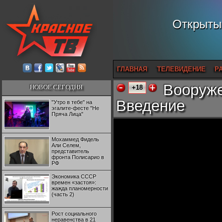
Открытый
ГЛАВНАЯ
ТЕЛЕВИДЕНИЕ
Р
Вооруже
НОВОЕ СЕГОДНЯ
+18
Введение
"Утро в тебе" на
эгалите-фесте "Не
Пряча Лица"
Мохаммед Фидель
Али Селем,
представитель
фронта Полисарио в
РФ
Экономика СССР
времен «застоя»:
жажда планомерности
(часть 2)
Рост социального
неравенства в 21