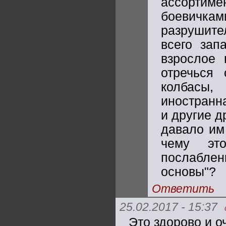
ассортим
боевичка
разрушите
всего зап
взрослое 
отречься 
колбасы,
иностранна
и другие д
давало им
чему это
послаблен
основы"?
Ответить
25.02.2017 - 15:37
Это здорово и о