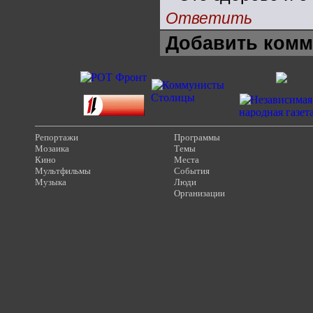
Ответить
Добавить комм
Репортажи
Программы
Мозаика
Темы
Кино
Места
Мультфильмы
События
Музыка
Люди
Организации