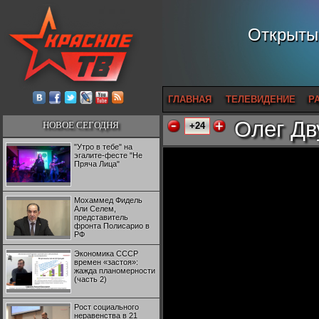
Открытый
ГЛАВНАЯ
ТЕЛЕВИДЕНИЕ
Р
Олег Дв
НОВОЕ СЕГОДНЯ
+24
"Утро в тебе" на
эгалите-фесте "Не
Пряча Лица"
Мохаммед Фидель
Али Селем,
представитель
фронта Полисарио в
РФ
Экономика СССР
времен «застоя»:
жажда планомерности
(часть 2)
Рост социального
неравенства в 21