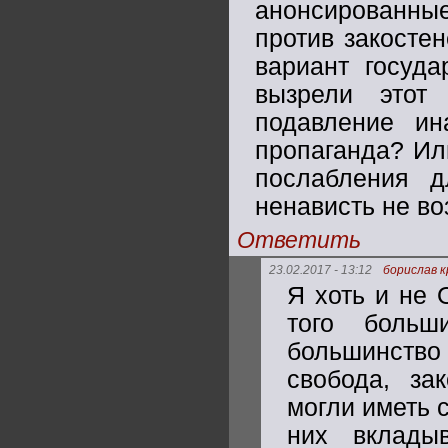
анонсированные
против закостен
вариант госуда
вызрели этот
подавление ин
пропаганда? Ил
послабления д
ненависть не во
Ответить
23.02.2017 - 13:12
борислав к
Я хоть и не О
того больш
большинство н
свобода, за
могли иметь с
них вкладыв