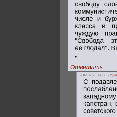
свободу сло
коммунистиче
числе и бур
класса и пр
чуждую пра
"Свобода - э
ее глодал". В
"
Ответить
28.02.2017 - 13:17
Паро
С подавле
послаблен
западном
капстран, 
советског