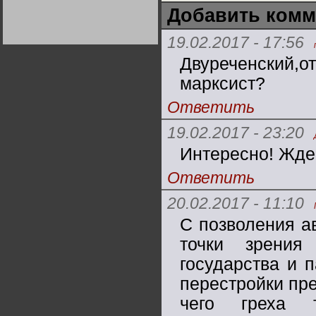
Германии:
Добавить комм
парламентская
демократия или
Не сгорайте до выборов
Не сгорайте до выборов
диктатура
Путина! Юрий Нерсесов
Путина! Юрий Нерсесов
19.02.2017 - 17:56
пролетариата?
Деятельность
Хрущёва в 50-е годы.
Двуреченский,
Владимир Соловейчик
марксист?
Какова цена победы
Ответить
СССР в Великой
Отечественной? Олег
Двуреченский о
19.02.2017 - 23:20
потерянной
революционности
Интересно! Жде
Ответить
20.02.2017 - 11:10
С позволения а
точки зрения
государства и 
перестройки пре
чего греха 