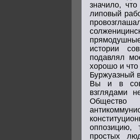
значило, что
липовый рабо
провозгла
солженицин
прямодушные 
истории сов
подавлял мое
хорошо и что
Буржуазный в
Вы и в сов
взглядами н
Общество 
антикомм
конституци
оппозицию, 
простых лю