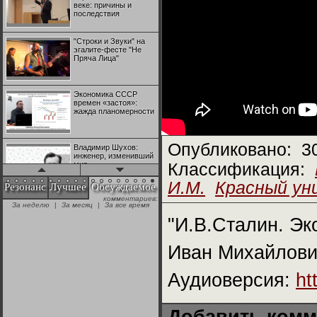
веке: причины и
последствия
"Строки и Звуки" на
эгалите-фесте "Не
Пряча Лица"
Экономика СССР
времен «застоя»:
жажда планомерности
Опубликовано:
3
Владимир Шухов:
инженер, изменивший
мир
Классификация:
И.М.
Красный ун
Резонанс
Лучшее
Обсуждаемое
комментариев:
"Аркадий Коц" на
За неделю
|
За месяц
|
За все время
эгалите-фесте "Не
Пряча Лица"
"И.В.Сталин. Э
Иван Михайлович
Контрапункты
глобализации:
геополитэкономическ
Аудиоверсия:
ht
ий анализ
100 лет Ноябрьской
революции в