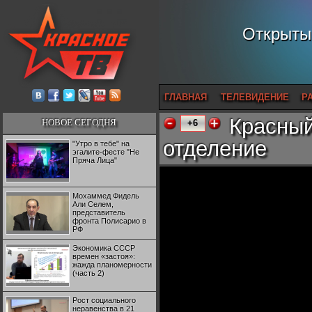
Открытый
ГЛАВНАЯ
ТЕЛЕВИДЕНИЕ
Р
Красный
НОВОЕ СЕГОДНЯ
+6
отделение
"Утро в тебе" на
эгалите-фесте "Не
Пряча Лица"
Мохаммед Фидель
Али Селем,
представитель
фронта Полисарио в
РФ
Экономика СССР
времен «застоя»:
жажда планомерности
(часть 2)
Рост социального
неравенства в 21