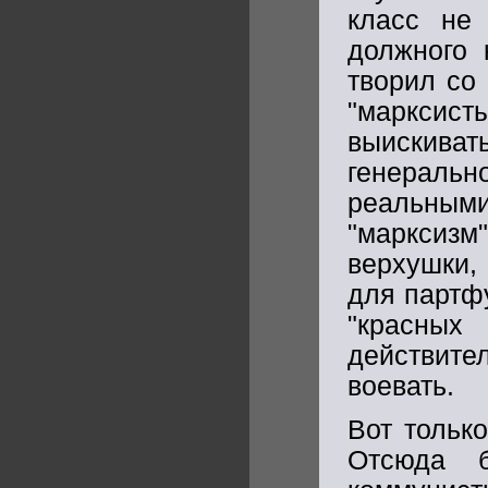
класс не 
должного 
творил со
"марксис
выискиват
генеральн
реальным
"марксизм
верхушки,
для партф
"красных 
действит
воевать.
Вот тольк
Отсюда б