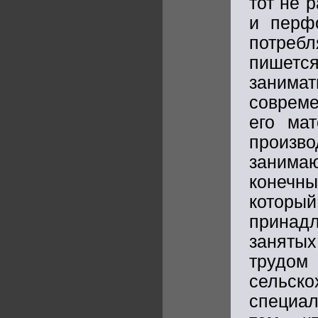
тот не 
и перф
потреб
пишется
заним
совреме
его ма
произ
занима
конечны
который
принад
заняты
трудом
сель
специал