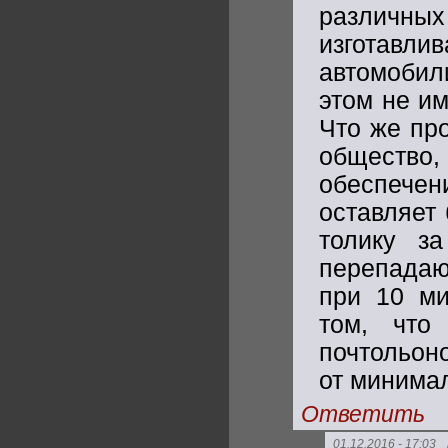
различны
изготавл
автомобил
этом не им
Что же про
общество
обеспече
оставляет
толику з
перепадаю
при 10 ми
том, что
почтольон
от минимал
Ответить
01.12.2016 - 17:03