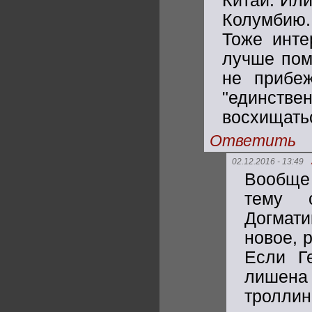
Китай. Или
Колумбию
Тоже инте
лучше пом
не прибе
"единств
восхищать
Ответить
02.12.2016 - 13:49
Вообще 
тему 
Догмат
новое, 
Если Ге
лишена
троллин