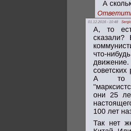
А сколь
Ответит
01.12.2016 - 10:48
Sergi
А, то ес
сказали? 
коммунист
что-нибу
движение.
советских 
А то вс
"марксистс
они 25 ле
настоящег
100 лет на
Так нет ж