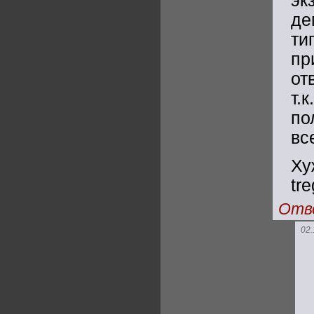
эк
де
ти
пр
от
т.
по
вс
Ху
tr
Отв
02.