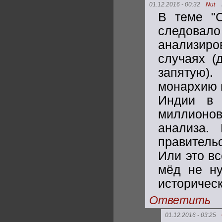
01.12.2016 - 00:32
Nut
В теме "С
следовало
анализиров
случаях (
запятую)
монархию в
Индии в 
миллионов
анализа.
правитель
Или это в
мёд не н
историческ
Ответить
01.12.2016 - 03:25