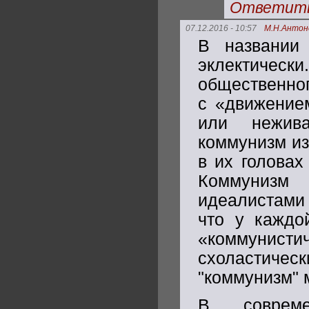
Ответит
07.12.2016 - 10:57
М.Н.Антон
В названии
эклектичес
общественног
с «движение
или нежива
коммунизм из
в их головах
Коммунизм
идеалистами 
что у каждо
«коммунис
схоластич
"коммунизм" 
В соврем