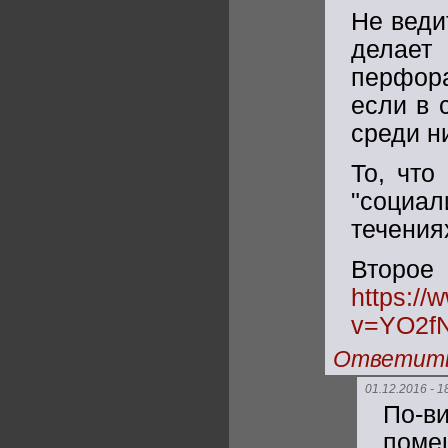
Не веди
делает
перфора
если в 
среди ни
То, что
"социа
течениях
Вто
https:/
v=YO2f
Ответит
01.12.2016 - 1
По-в
поме