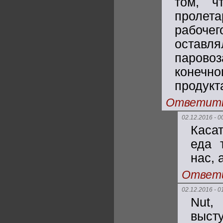
том, ч
пролета
рабочег
оставл
парово
конечн
продукта
Ответит
02.12.2016 - 0
Каса
еда 
нас, 
Ответ
02.12.2016 - 0
Nut,
выст