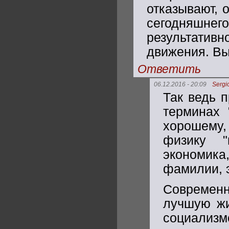
отказывают, 
сегодняшн
результатив
движения. Вы
Ответить
06.12.2016 - 20:09
Sergi
Так ведь 
терминах "
хорошему,
физику "
экономика
фамилии, э
Современ
лучшую жи
социали