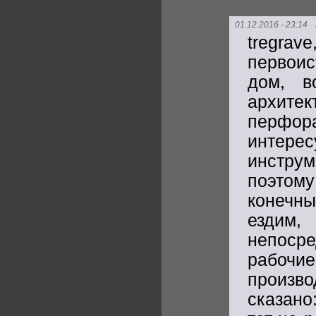
01.12.2016 - 23:14
tregr
первоис
дом, в
архите
перфор
интере
инструм
поэтом
конечны
ездим
непоср
рабочие
произво
сказано