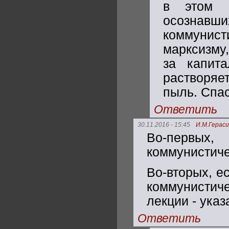
в этом б
осознавш
коммуни
марксизму,
за капита
растворяе
пыль. Спа
Ответить
30.11.2016 - 15:45
И.М.Герас
Во-первых,
коммунистиче
Во-вторых, е
коммунистич
лекции - указ
Ответить