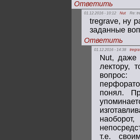
Ответить
01.12.2016 - 10:12
Nut
Re: t
tregrave, ну 
заданные во
Ответить
01.12.2016 - 14:38
tregr
Nut, даже
лектору, 
вопрос:
перфоратор
понял. П
упоминаетс
изготавли
наоборот,
непосредс
т.е. сво