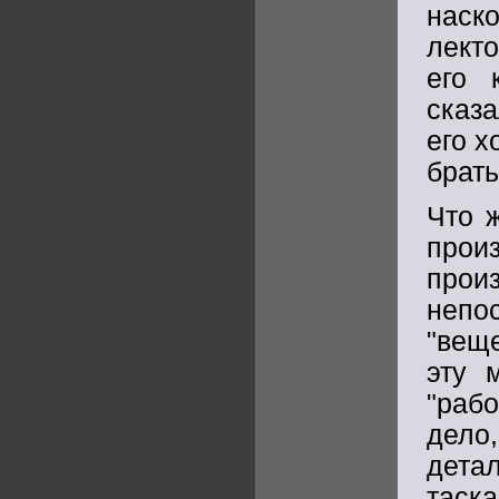
наск
лекто
его 
сказа
его х
брать
Что 
прои
произ
непо
"вещ
эту 
"рабо
дело
дета
таск