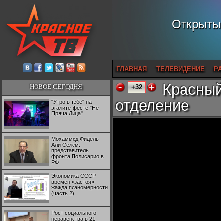
Открытый
ГЛАВНАЯ
ТЕЛЕВИДЕНИЕ
Р
Красный
НОВОЕ СЕГОДНЯ
+32
отделение
"Утро в тебе" на
эгалите-фесте "Не
Пряча Лица"
Мохаммед Фидель
Али Селем,
представитель
фронта Полисарио в
РФ
Экономика СССР
времен «застоя»:
жажда планомерности
(часть 2)
Рост социального
неравенства в 21