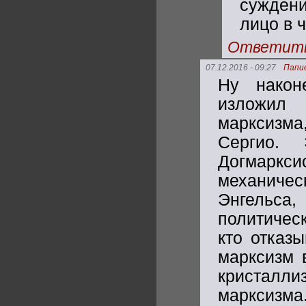
суждени
лицо в 
Ответит
07.12.2016 - 09:27
Папие
Ну након
изложил
марксизма
Сергио. 
Догмарксис
механичес
Энгельса,
политическ
кто отказ
марксизм 
кристалли
марксизма.