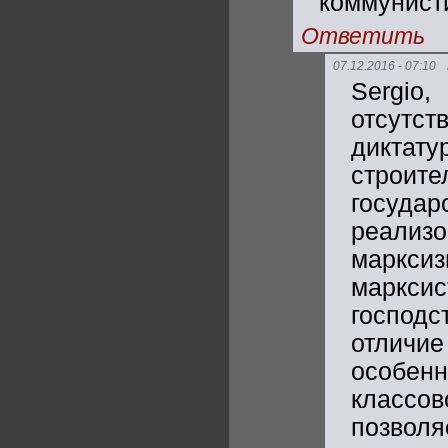
коммунист
Ответить
07.12.2016 - 07:10
Sergio
отсутс
диктату
строите
госуда
реализ
маркси
маркси
господс
отличи
особенн
классо
позвол