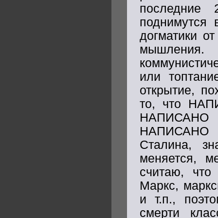
последние 
поднимутся 
догматики от
мышления
коммунистич
или топтани
открытие, п
то, что НАП
НАПИСАНО 
НАПИСАНО С
Сталина, зн
меняется, м
считаю, что
Маркс, маркс
и т.п., поэ
смерти клас