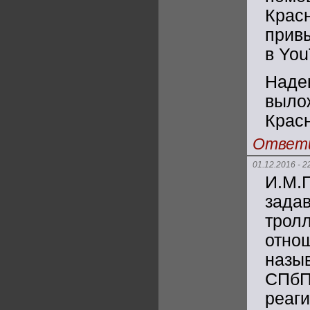
Крас
привы
в You
Наде
выло
Красн
Ответ
01.12.2016 - 2
И.М
зада
трол
отно
назы
СПбП
реаги