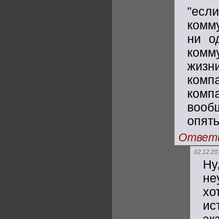
"ес
комм
ни о
комм
жизн
комп
комп
вооб
опять
Ответ
02.12.20
Ну
не
хо
ис