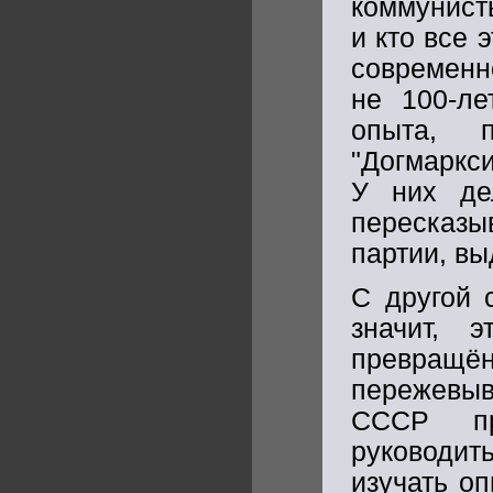
коммунист
и кто все 
современн
не 100-ле
опыта, 
"Догмаркси
У них де
пересказ
партии, вы
С другой 
значит, 
превращё
пережевыв
СССР пр
руководить
изучать оп