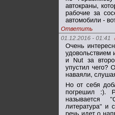
автокраны, кот
рабочие за сос
автомобили - во
Ответить
01.12.2016 - 01:41
Очень интересн
удовольствием и
и Nut за второ
упустил чего? О
наваяли, слуша
Но от себя доб
погрешил :). 
называется "
литература" и 
речь идет о нап