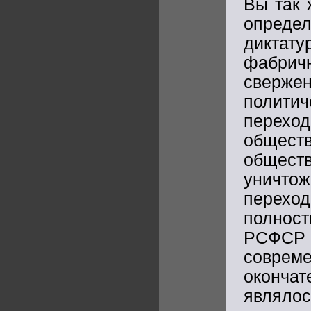
Вы так 
опреде
диктат
фабри
сверж
полити
перех
общест
общест
уничто
перехо
полност
РСФСР 
совреме
окончат
являл