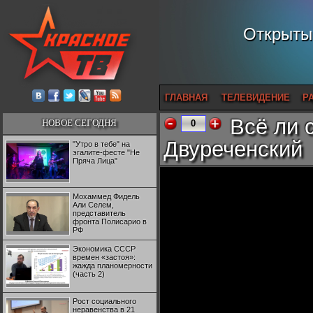
Открытый
ГЛАВНАЯ
ТЕЛЕВИДЕНИЕ
Р
Всё ли 
НОВОЕ СЕГОДНЯ
0
Двуреченский
"Утро в тебе" на
эгалите-фесте "Не
Пряча Лица"
Мохаммед Фидель
Али Селем,
представитель
фронта Полисарио в
РФ
Экономика СССР
времен «застоя»:
жажда планомерности
(часть 2)
Рост социального
неравенства в 21