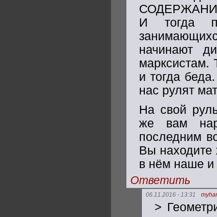
СОДЕРЖАНИЕ
И тогда п
занимающихс
начинают ди
марксистам. 
и тогда беда
нас рулят ма
На свой руль
же вам нар
последним во
Вы находите 
в нём наше и
Ответить
06.11.2016 - 13:31
myha
> Геометри