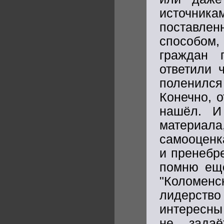
источника
поставл
способом
граждан 
ответили 
поленилс
Конечно, 
нашёл. И
материа
самооценк
и пренебре
помню еще
"Коломенск
лидерство
интересны
не задаё