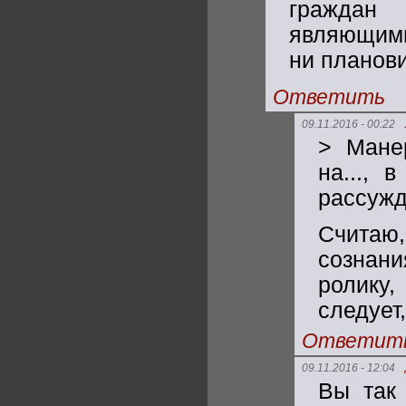
граждан
являющими
ни планов
Ответить
09.11.2016 - 00:22
> Мане
на..., 
рассуж
Считаю
сознани
ролику,
следует,
Ответит
09.11.2016 - 12:04
Вы так 