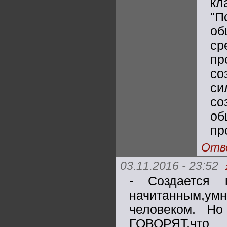
кл
"П
об
ср
пр
со
си
с
о
пр
Отв
03.11.2016 - 23:52
- Создается 
начитанным,умн
человеком. Но
ГОВОРЯТ,