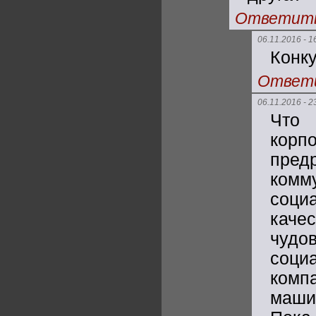
Ответит
06.11.2016 - 1
Конк
Ответ
06.11.2016 - 2
Что 
кор
пред
комм
соц
качес
чуд
соци
комп
машин