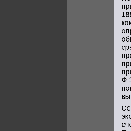
пр
18
ко
оп
об
ср
пр
пр
п
Ф
по
вы
Со
эк
сч