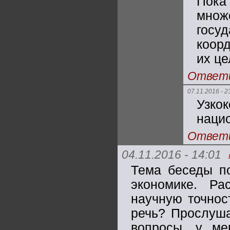
Пока
мно
гос
коор
их це
Ответ
07.11.2016 - 2
Узко
нацио
Ответ
04.11.2016 - 14:01
Тема беседы п
экономике. Р
научную точнос
речь? Прослуша
вопросы, у ме