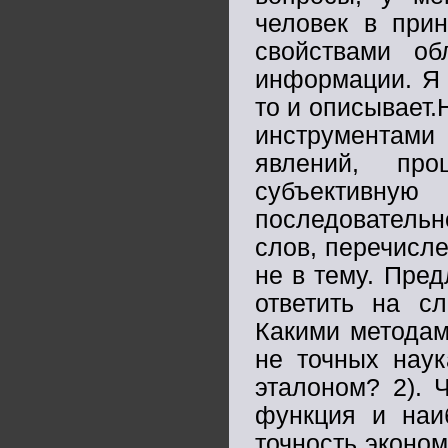
человек в прин
свойствами об
информации. Я 
то и описывает.
инструментами
явлений, про
субъективну
последователь
слов, перечисле
не в тему. Пре
ответить на с
Какими методам
не точных наук
эталоном? 2). 
функция и наи
точность эконом