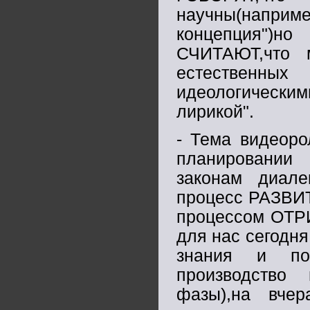
научны(напри
концепция")
СЧИТАЮТ,что 
естественных
идеологическим
лирикой".
- Тема видеоро
планировании 
законам диале
процесс РАЗВИТ
процессом ОТРИ
для нас сегодн
знания и пон
производство 
фазы),на вчер