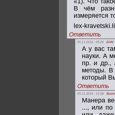
«1). Что так
В чём разн
измеряется т
lex-kravetski.
Ответить
05.11.2016 - 05:26
БНМ
А у вас та
науки. А м
пр. и др.,
методы. В 
который В
Ответить
05.11.2016 - 15:58
Викто
Манера вес
..., или п
или даже