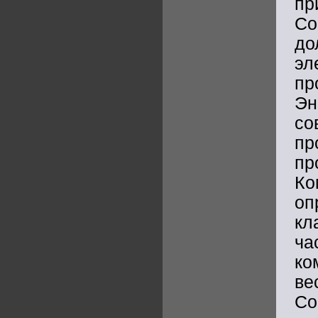
пр
Со
до
э
пр
Эн
с
пр
пр
Ко
оп
кл
ча
ко
в
Со