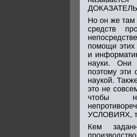
ДОКАЗАТЕЛЬ
Но он же там
средств пр
непосредст
помощи этих 
и информатик
науки. Они
поэтому эти 
наукой. Такж
это не совсе
чтобы на
непротив
УСЛОВИЯХ, то
Кем задан
производс