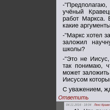
-"Предполагаю,
учёный Кравец
работ Маркса. 
какие аргумент
-"Маркс хотел з
заложил научн
школы?
-"Это не Иисус
так понимаю, ч
может заложить
Иисусом которы
С уважением, ж
Ответить
04.11.2016 - 18:04
Лекс Краве