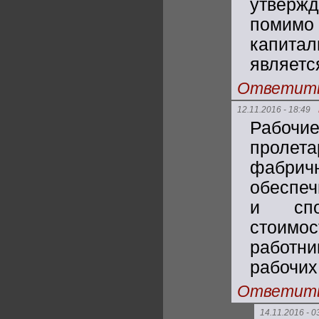
утвержд
помим
капита
являетс
Ответит
12.11.2016 - 18:49
Рабочие
пролет
фабри
обеспеч
и спо
стоимо
работни
рабочих 
Ответит
14.11.2016 - 0