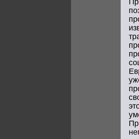
П
по
пр
из
тр
пр
пр
со
Ев
уж
пр
св
эт
ум
П
не