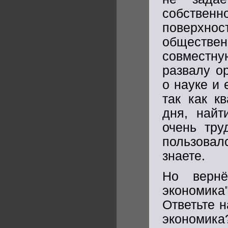
собственн
поверхн
обществен
совместну
развалу о
о науке и 
так как к
дня, найт
очень тру
пользовал
знаете.
Но вернё
экономика
Ответьте н
экономик