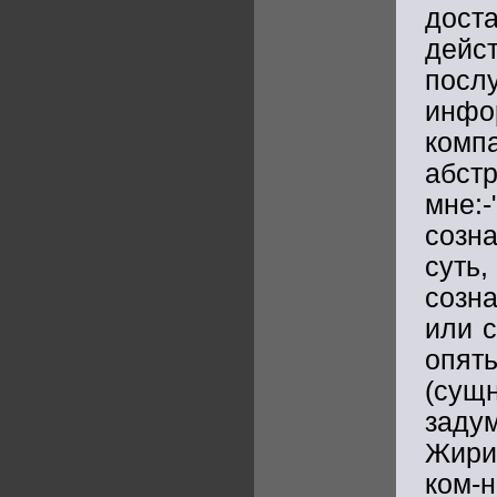
доста
дейс
посл
инфо
комп
абст
мне:
созн
суть
созна
или с
опят
(сущн
заду
Жирин
ком-н