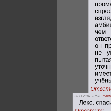
пром
спро
взг
амби
чем
отве
он п
не у
пытая
уточ
имее
учёны
Ответ
06.11.2016 - 07:28
maka
Лекс, спас
Ответить