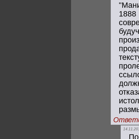
"Ман
1888 
совр
буду
прои
прод
текс
прол
ссыл
долж
отказ
исто
разм
Ответ
14.11.20
П