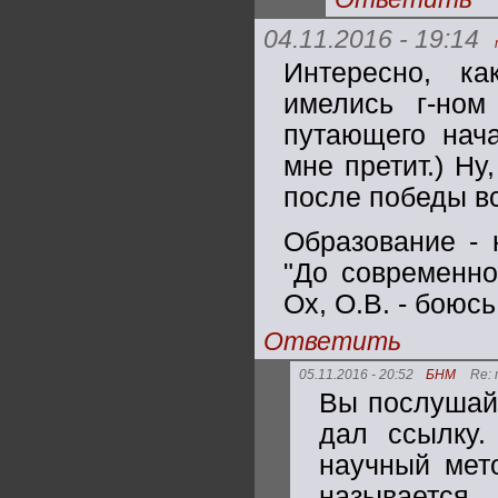
04.11.2016 - 19:14
Интересно, ка
имелись г-ном
путающего нач
мне претит.) Н
после победы вс
Образование - 
"До современног
Ох, О.В. - боюс
Ответить
05.11.2016 - 20:52
БНМ
Re:
Вы послушайт
дал ссылку.
научный мето
называе