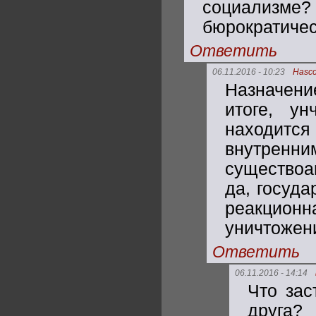
социализме?
бюрократиче
Ответить
06.11.2016 - 10:23
Hasco
Назначени
итоге, ун
находитс
внутренни
существоа
да, госуда
реакционн
уничтожен
Ответить
06.11.2016 - 14:14
Что зас
друга?