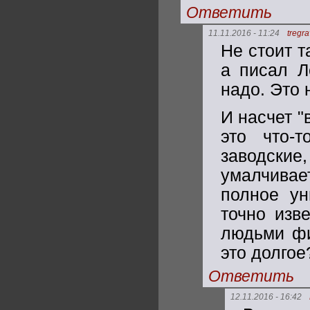
Ответить
11.11.2016 - 11:24
tregr
Не стоит т
а писал Л
надо. Это 
И насчет "
это что-
заводски
умалчивае
полное ун
точно изв
людьми фи
это долгое
Ответить
12.11.2016 - 16:42