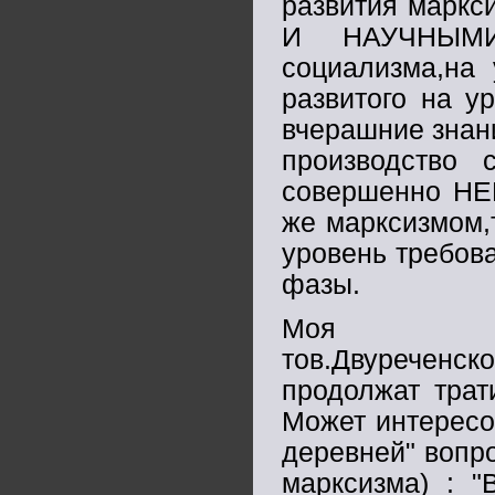
развития марк
И НАУЧНЫМИ,
социализма,на 
развитого на у
вчерашние знан
производство 
совершенно НЕ
же марксизмом,
уровень требов
фазы.
Моя чи
тов.Двуречен
продолжат трат
Может интересо
деревней" вопро
марксизма) : "