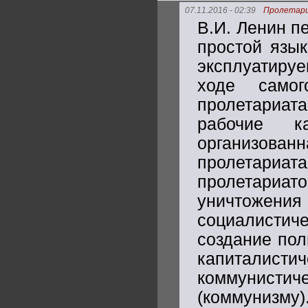
07.11.2016 - 02:39
Пролетар
В.И. Ленин п
простой язык
эксплуатируе
ходе самог
пролетариа
рабочие к
организова
пролетари
пролетариа
уничтоже
социалистиче
создание пол
капиталис
коммунист
(коммунизму)