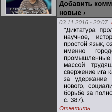
Добавить комм
Германии:
парламентская
демократия или
Не сгорайте до выборов
Не сгорайте до выборов
новые ›
диктатура
Путина! Юрий Нерсесов
Путина! Юрий Нерсесов
пролетариата?
Деятельность
Хрущёва в 50-е годы.
03.11.2016 - 20:07
Владимир Соловейчик
"Диктатура про
Какова цена победы
научное, ист
СССР в Великой
Отечественной? Олег
простой язык, о
Двуреченский о
потерянной
революционности
именно город
промышленные 
массой трудя
свержение ига к
за удержание 
нового, социал
борьбе за полно
с. 387).
Ответить