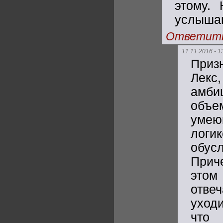
этому.
услышан
Ответит
11.11.2016 - 1
Приз
Лек
амби
объе
умею
логи
обус
Прич
этом
отве
уход
что 