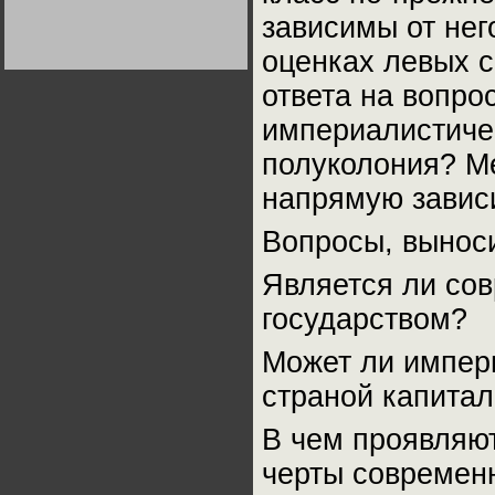
Германии:
зависимы от нег
парламентская
демократия или
диктатура
оценках левых с
пролетариата?
Деятельность
Хрущёва в 50-е годы.
ответа на вопро
Владимир Соловейчик
империалистичес
Какова цена победы
полуколония? Ме
СССР в Великой
Отечественной? Олег
Двуреченский о
напрямую зависи
потерянной
революционности
Вопросы, вынос
Является ли со
государством?
Может ли импер
страной капита
В чем проявляю
черты современн