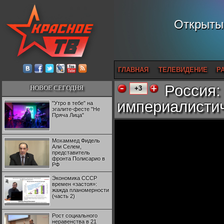
Открытый
ГЛАВНАЯ
ТЕЛЕВИДЕНИЕ
Р
Россия:
НОВОЕ СЕГОДНЯ
+3
империалистич
"Утро в тебе" на
эгалите-фесте "Не
Пряча Лица"
Мохаммед Фидель
Али Селем,
представитель
фронта Полисарио в
РФ
Экономика СССР
времен «застоя»:
жажда планомерности
(часть 2)
Рост социального
неравенства в 21