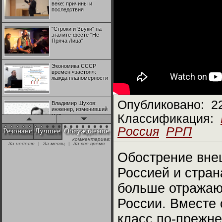
веке: причины и
последствия
"Строки и Звуки" на
эгалите-фесте "Не
Пряча Лица"
Экономика СССР
времен «застоя»:
жажда планомерности
Опубликовано:
2
Владимир Шухов:
инженер, изменивший
мир
Классификация:
Россия
РРП
Резонанс
Лучшее
Обсуждаемое
комментариев:
"Аркадий Коц" на
За неделю
|
За месяц
|
За все время
эгалите-фесте "Не
Пряча Лица"
Обострение вне
Россией и стран
Контрапункты
глобализации:
больше отражаю
геополитэкономическ
ий анализ
России. Вместе 
100 лет Ноябрьской
класс по-прежне
революции в