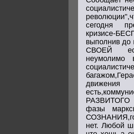
социалисти
революции",
сегодня п
кризисе-БЕС
выполнив до 
СВОЕЙ ест
неумолимо
социалис
багажом,Гер
движения
есть,коммуни
РАЗВИТОГО н
фазы маркс
СОЗНАНИЯ,го
нет. Любой ш
что хошь,а о