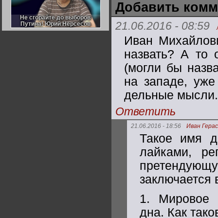
Добавить комм
Германии:
парламентская
демократия или
Не сгорайте до выборов
Не сгорайте до выборов
диктатура
21.06.2016 - 08:59
Путина! Юрий Нерсесов
Путина! Юрий Нерсесов
пролетариата?
Деятельность
Хрущёва в 50-е годы.
Иван Михайлови
Владимир Соловейчик
назвать? А то 
(могли бы назв
Какова цена победы
СССР в Великой
Отечественной? Олег
на западе, уже
Двуреченский о
потерянной
дельные мысли.
революционности
Ответить
21.06.2016 - 18:56
Иван Гера
Такое имя д
лайками, ре
претендующу
заключается 
1. Мировое 
дна. Как тако