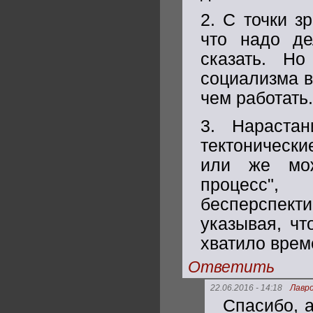
2. С точки з
что надо де
сказать. Но
социализма в
чем работать.
3. Нараста
тектонически
или же мож
процесс",
бесперспект
указывая, чт
хватило врем
Ответить
22.06.2016 - 14:18
Лавр
Спасибо, а