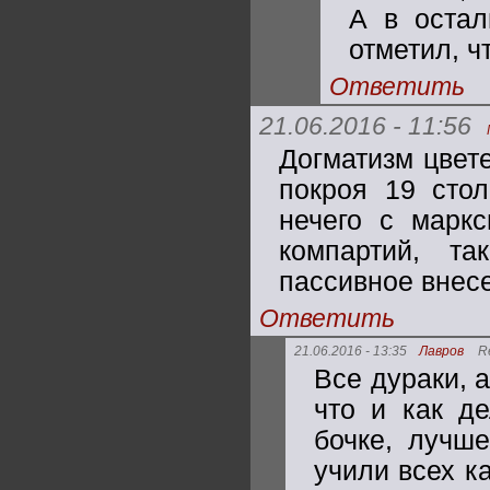
А в остал
отметил, ч
Ответить
21.06.2016 - 11:56
Догматизм цвете
покроя 19 стол
нечего с маркс
компартий, та
пассивное внес
Ответить
21.06.2016 - 13:35
Лавров
R
Все дураки, а
что и как д
бочке, лучш
учили всех ка