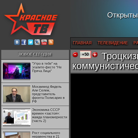
Открытый
ГЛАВНАЯ
ТЕЛЕВИДЕНИЕ
Р
Троцкиз
НОВОЕ СЕГОДНЯ
+50
коммунистичес
"Утро в тебе" на
эгалите-фесте "Не
Пряча Лица"
Мохаммед Фидель
Али Селем,
представитель
фронта Полисарио в
РФ
Экономика СССР
времен «застоя»:
жажда планомерности
(часть 2)
Рост социального
неравенства в 21