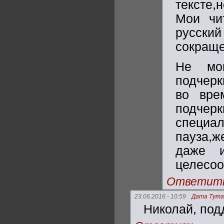
тексте,
Мои чит
русский
сокращен
Не мо
подчерк
во вре
подче
специ
пауза,ж
даже и
целесоо
Ответит
23.06.2016 - 10:59
Дата Тут
Николай, под