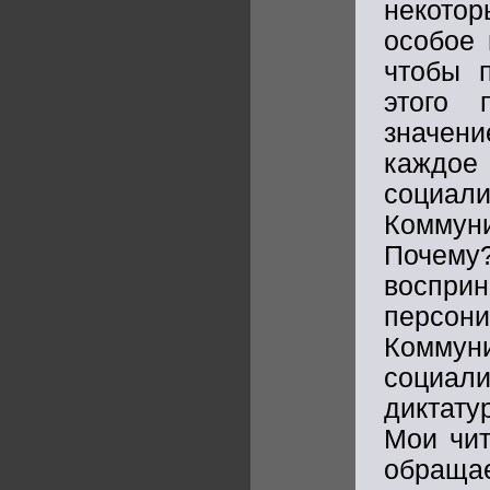
некото
особое 
чтобы п
этого 
значен
кажд
соци
Комму
Почему
воспри
персон
Комму
социал
диктату
Мои чит
обраща