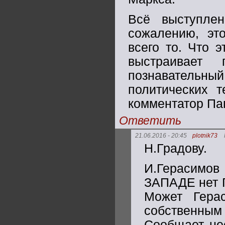
Всё выступле
сожалению, эт
всего то. Что 
выстраивает 
познавательны
политических т
комментатор Пап
Ответить
21.06.2016 - 20:45
plotnik73
Н.Градову.
И.Герасимов 
ЗАПАДЕ нет 
Может Гера
собственным 
Сообщает не