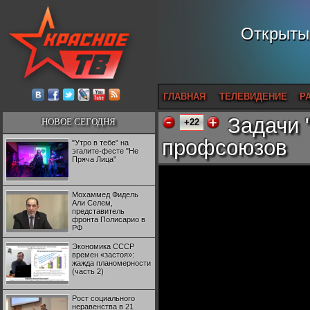
Открытый
ГЛАВНАЯ
ТЕЛЕВИДЕНИЕ
Р
Задачи 
НОВОЕ СЕГОДНЯ
+22
профсоюзов
"Утро в тебе" на
эгалите-фесте "Не
Пряча Лица"
Мохаммед Фидель
Али Селем,
представитель
фронта Полисарио в
РФ
Экономика СССР
времен «застоя»:
жажда планомерности
(часть 2)
Рост социального
неравенства в 21