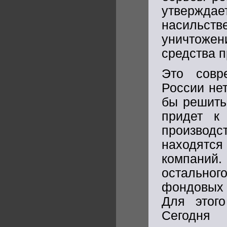
утвержда
насильст
уничтоже
средства п
Это совр
России не
бы решить
придет к 
производ
находятс
компаний
остально
фондовых р
Для этог
Сегодня