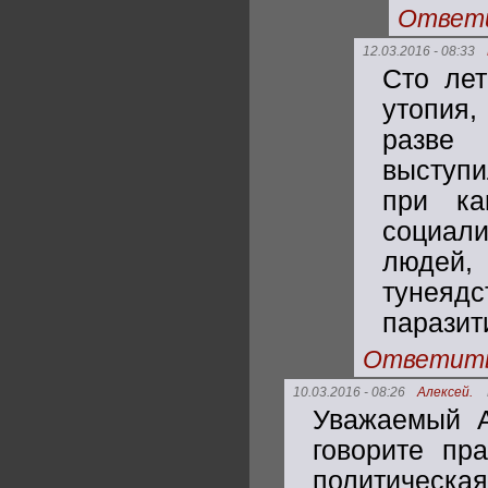
Ответ
12.03.2016 - 08:33
Сто лет
утопия,
разве
выступи
при ка
социал
людей,
тунеядс
паразит
Ответит
10.03.2016 - 08:26
Алексей.
Уважаемый А
говорите пр
политическа