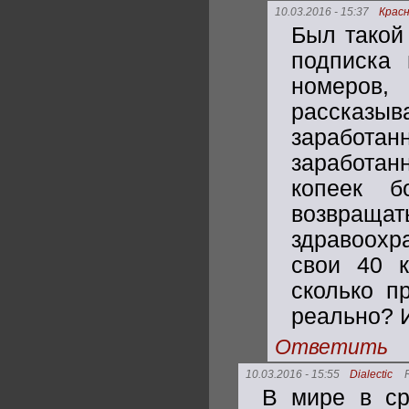
10.03.2016 - 15:37
Крас
Был такой 
подписка
номеров,
рассказыв
заработан
заработан
копеек б
возвраща
здравоохр
свои 40 к
сколько п
реально? И
Ответить
10.03.2016 - 15:55
Dialectic
В мире в ср