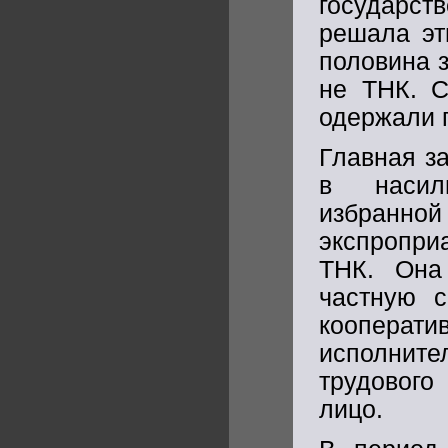
государст
решала эт
половина 
не ТНК. С
одержали п
Главная з
в насиль
избранн
экспропр
ТНК. Она
частную с
коопера
исполнит
трудового
лицо.