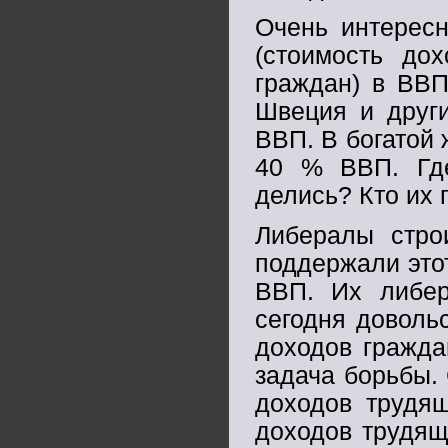
Очень интерес
(стоимость до
граждан) в ВВП
Швеция и други
ВВП. В богатой
40 % ВВП. Гд
делись? Кто их 
Либералы стро
поддержали это
ВВП. Их либер
сегодня доволь
доходов гражда
задача борьбы.
доходов трудя
доходов трудящ