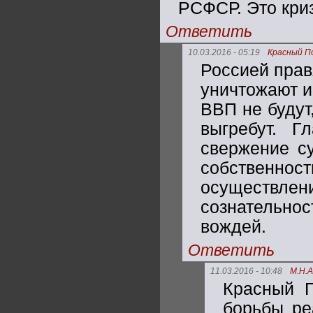
РСФСР. Это кри
Ответить
10.03.2016 - 05:19
Красный П
Россией прав
уничтожают и
ВВП не будут
выгребут. Г
свержение с
собственност
осуществле
сознательнос
вождей.
Ответить
11.03.2016 - 10:48
М.Н.
Красный П
борьбы ре