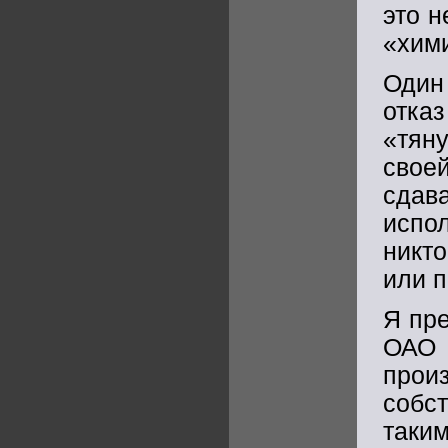
это н
«хим
Один
отка
«тян
свое
сда
испо
никт
или п
Я пр
ОАО 
прои
собс
таким