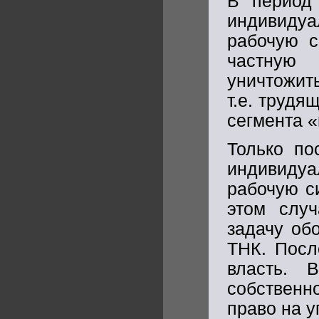
В период
индивиду
рабочую с
частную
уничтожит
т.е. трудя
сегмента 
Только по
индивидуа
рабочую с
этом слу
задачу об
ТНК. Посл
власть. 
собственн
право на у