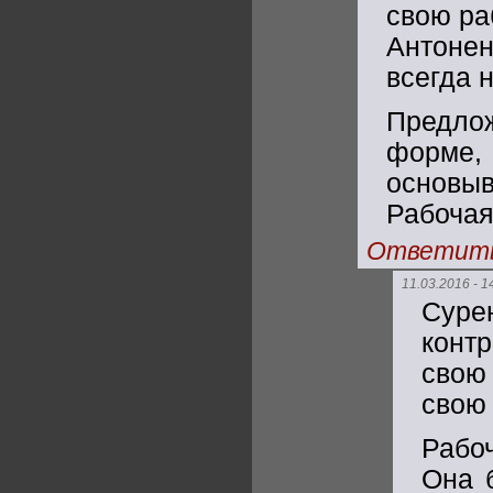
свою ра
Антонен
всегда 
Предло
форме, 
основы
Рабочая
Ответит
11.03.2016 - 1
Суре
конт
свою
свою 
Рабо
Она 