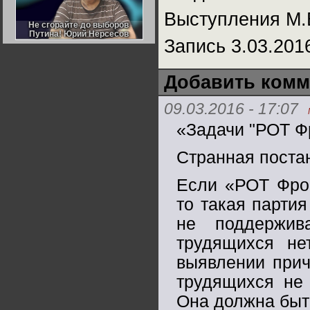
Германии:
Выступления М.
парламентская
демократия или
Не сгорайте до выборов
Не сгорайте до выборов
диктатура
Путина! Юрий Нерсесов
Путина! Юрий Нерсесов
пролетариата?
Запись 3.03.201
Деятельность
Хрущёва в 50-е годы.
Владимир Соловейчик
Добавить комм
Какова цена победы
СССР в Великой
09.03.2016 - 17:07
Отечественной? Олег
Двуреченский о
«Задачи "РОТ Ф
потерянной
революционности
Странная постан
Если «РОТ Фрон
то такая парти
не поддержив
трудящихся не
выявлении прич
трудящихся не
Она должна быт