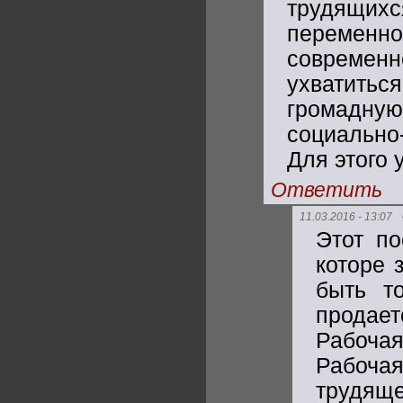
трудящи
перемен
современ
ухватить
громадн
социально
Для этого 
Ответить
11.03.2016 - 13:07
Этот по
которе 
быть т
продае
Рабоча
Рабоча
трудяще