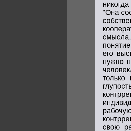
никогда
"Она со
собст
коопер
смысла
понятие
его выс
нужно н
челове
только 
глупо
контр
индиви
рабоч
контрр
свою ра