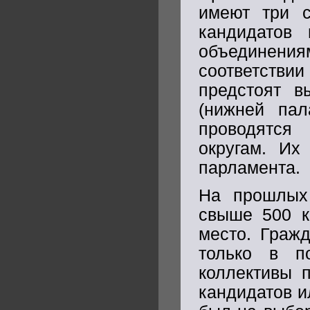
имеют три с
кандидатов
объединения
соответств
предстоят в
(нижней пал
проводятся
округам. Их
парламента.
На прошлых 
свыше 500 ка
место. Граж
только в по
коллективы 
кандидатов и