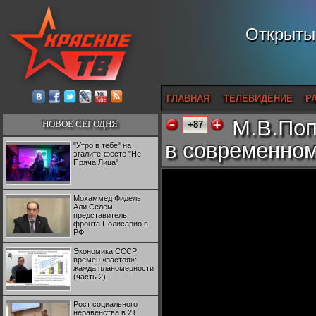
Открытый
ГЛАВНАЯ
ТЕЛЕВИДЕНИЕ
Р
М.В.Поп
НОВОЕ СЕГОДНЯ
+87
в современно
"Утро в тебе" на
эгалите-фесте "Не
Пряча Лица"
Мохаммед Фидель
Али Селем,
представитель
фронта Полисарио в
РФ
Экономика СССР
времен «застоя»:
жажда планомерности
(часть 2)
Рост социального
неравенства в 21