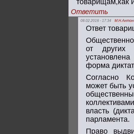
товарищам,как и
Ответить
08.02.2016 - 17:34
М.Н.Антон
Ответ товари
Общественно-
от других 
установлена
форма диктат
Согласно Ко
может быть у
обществе
коллективами
власть (дикт
парламента.
Право выдви