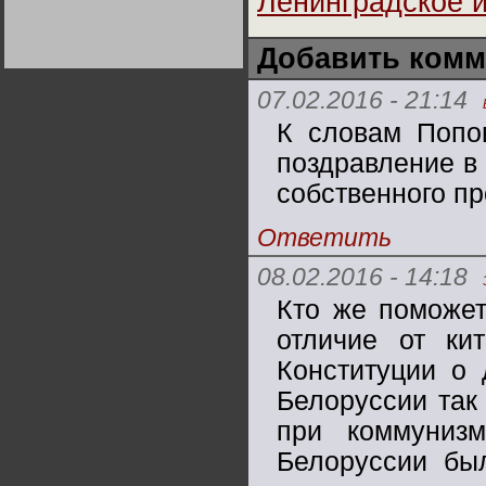
Ленинградское 
Германии:
парламентская
демократия или
Не сгорайте до выборов
Не сгорайте до выборов
диктатура
Добавить комм
Путина! Юрий Нерсесов
Путина! Юрий Нерсесов
пролетариата?
Деятельность
Хрущёва в 50-е годы.
Владимир Соловейчик
07.02.2016 - 21:14
К словам Попо
Какова цена победы
поздравление в
СССР в Великой
Отечественной? Олег
Двуреченский о
собственного пр
потерянной
революционности
Ответить
08.02.2016 - 14:18
Кто же поможет
отличие от ки
Конституции о 
Белоруссии так 
при коммуниз
Белоруссии бы