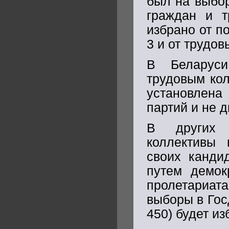
был на выбор
граждан и т
избрано от п
3 и от трудов
В Беларуси
трудовым кол
установлена
партий и не д
В других п
коллективы 
своих канди
путем демок
пролетариат
выборы в Гос
450) будет и