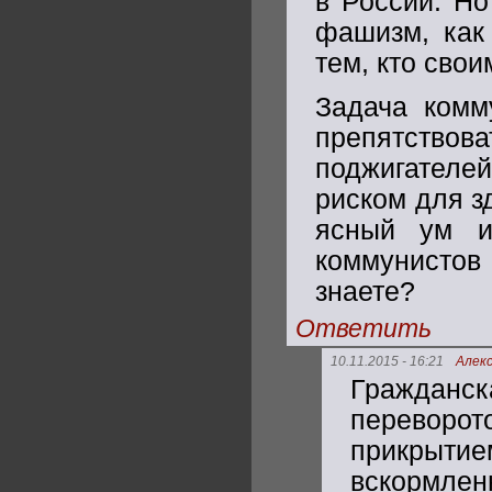
в России. Но
фашизм, как 
тем, кто свои
Задача комм
препятств
поджигателей
риском для з
ясный ум и
коммунистов
знаете?
Ответить
10.11.2015 - 16:21
Алек
Гражданск
переворот
прикрыт
вскормлен