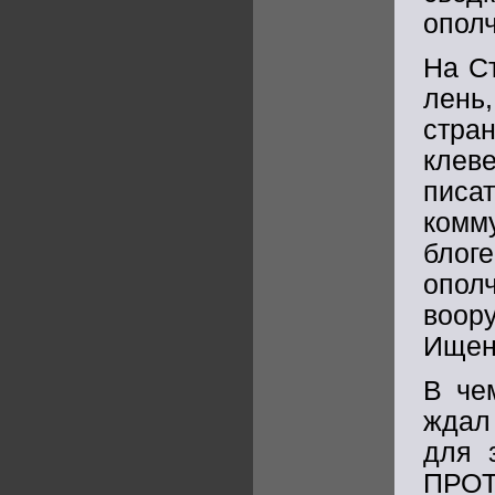
опол
На С
лень
стра
клев
писа
комм
блог
опо
воор
Ищен
В че
ждал
для 
ПРО