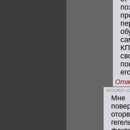
по
пр
п
об
са
КП
св
по
ег
Отв
10.11.2015 - 2
Мне 
пове
отор
геге