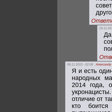
сове
друг
Ответ
10.11.20
Да
со
по
Отв
09.11.2015 - 02:08
Александр
Я и есть оди
народных ма
2014 года, 
укронацист
отличие от та
кто боится