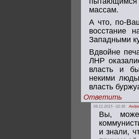
пытающимся 
массам.
А что, по-Ва
восстание н
Западными к
Вдвойне печа
ЛНР оказали
власть и бы
некими людь
власть буржу
Ответить
09.11.2015 - 02:36
Андр
Вы, може
коммунист
и знали, ч