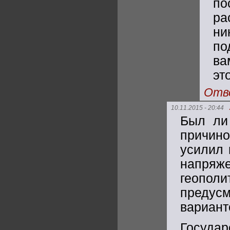
по
ра
ни
по
ва
эт
Отв
10.11.2015 - 20:44
Был ли
причино
усилил 
напряж
геопо
предус
вариант
Госуда