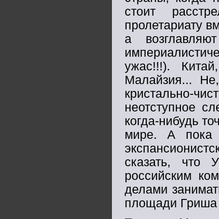
стоит расстр
пролетариату в
а возглавляю
империалистич
ужас!!!). Кита
Малайзия... Не
кристально-ч
неотступное сл
когда-нибудь то
мире. А пока
экспансионистс
сказать, что 
российским ком
делами занимать
площади Гриша 