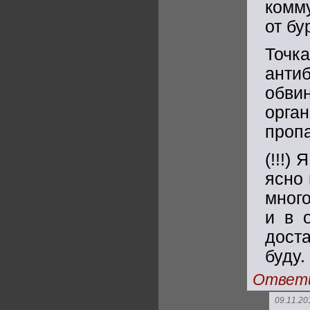
комм
от б
Точк
антиб
обви
орган
пропа
(!!!)
ясно 
мног
и в 
дост
буду.
Ответ
09.11.20