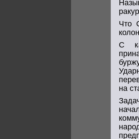
Назыв
ракур
Что 
коло
С к
прин
бурж
Удар
перев
на ст
Зада
нача
комм
наро
предп