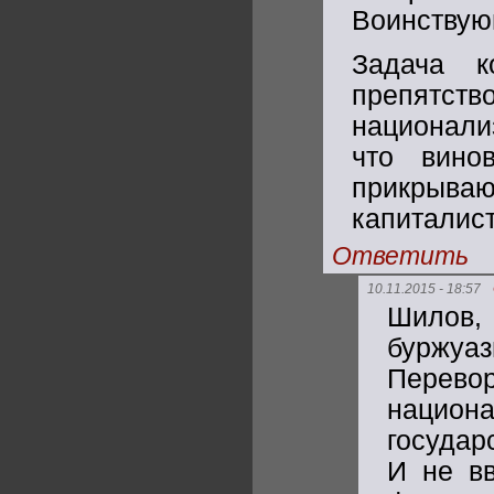
Воинствую
Задача к
препятст
национали
что вино
прикрыва
капиталист
Ответить
10.11.2015 - 18:57
Шилов,
буржуа
Перево
нацио
государ
И не вв