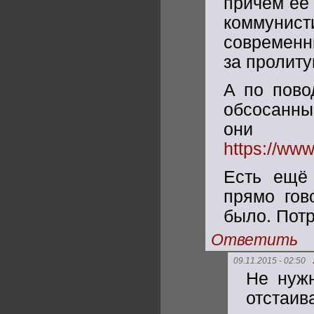
причем её
коммунист
современн
за пролиту
А по повод
обсосанны
они 
https://ww
Есть ещё 
прямо гов
было. Потр
Ответить
09.11.2015 - 02:50
Не нужн
отстаив