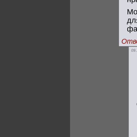
Мо
дл
фа
Отв
09.