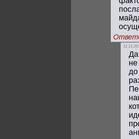
факт
посл
майд
осущ
Ответ
11.11.20
Да
не
до
ра
Пе
на
ко
ид
пр
ан