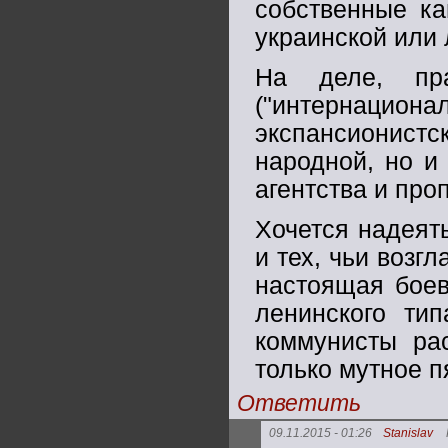
собственные ка
украинской или 
На деле, пра
("интернаци
экспансионистс
народной, но и
агентства и про
Хочется надеять
и тех, чьи возг
настоящая боев
ленинского тип
коммунисты рас
только мутное п
Ответить
09.11.2015 - 01:26
Stanislav