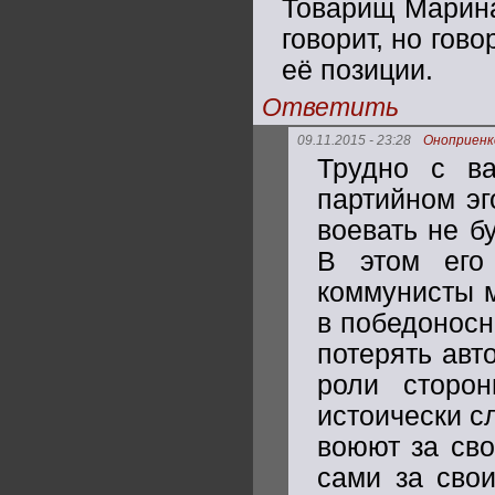
Товарищ Марина
говорит, но гов
её позиции.
Ответить
09.11.2015 - 23:28
Оноприенк
Трудно с ва
партийном эг
воевать не б
В этом его 
коммунисты м
в победоносн
потерять авт
роли сторон
истоически с
воюют за сво
сами за свои