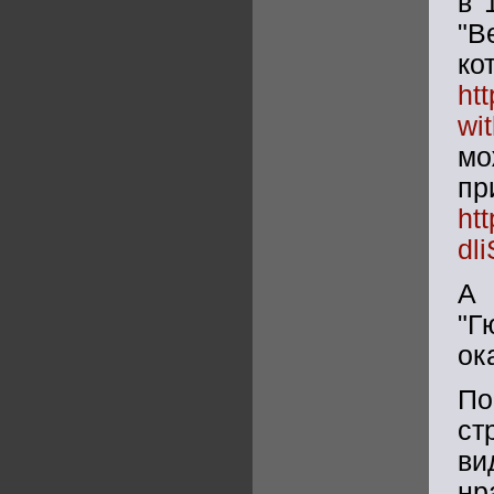
в 
"В
к
ht
wi
мо
п
ht
dl
А 
"Г
ок
По
ст
ви
нр