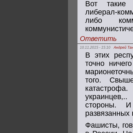
Вот такие с
либерал-комм
либо ком
коммунистиче
Ответить
10.11.2015 - 15:10
Андрей Та
В этих респ
точно ничего
марионеточн
того. Свыш
катастрофа.
украинцев,.
стороны. И
развязанных 
Фашисты, гов