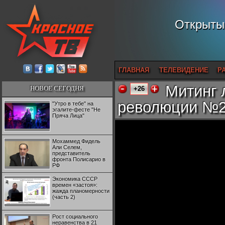
Открытый
ГЛАВНАЯ
ТЕЛЕВИДЕНИЕ
Р
Митинг 
НОВОЕ СЕГОДНЯ
+26
революции №
"Утро в тебе" на
эгалите-фесте "Не
Пряча Лица"
Мохаммед Фидель
Али Селем,
представитель
фронта Полисарио в
РФ
Экономика СССР
времен «застоя»:
жажда планомерности
(часть 2)
Рост социального
неравенства в 21