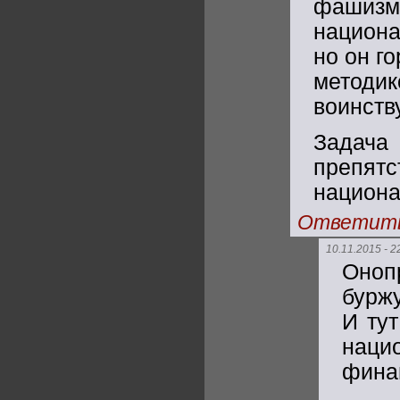
фашиз
национа
но он г
метод
воинств
Задача
препя
национа
Ответит
10.11.2015 - 2
Оноп
бурж
И ту
наци
фина