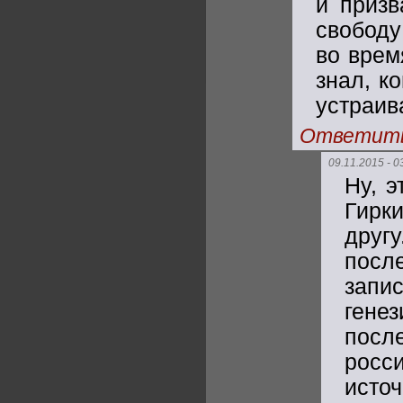
и призв
свободу
во врем
знал, к
устраив
Ответит
09.11.2015 - 0
Ну, э
Гирк
друг
посл
запи
ген
посл
рос
исто