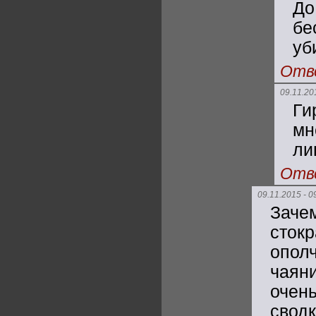
Д
бе
уб
Отв
09.11.20
Ги
мн
ли
Отв
09.11.2015 - 0
Заче
сток
опол
чаян
очен
свод