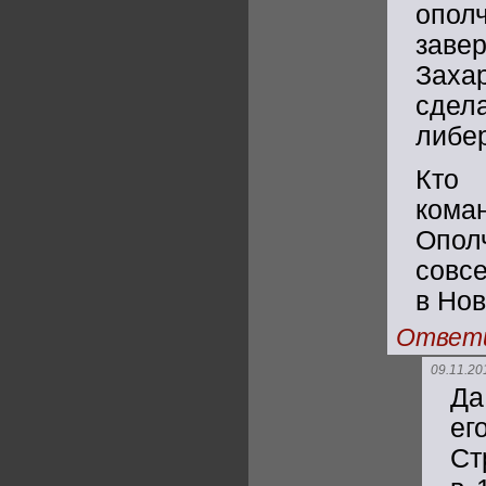
опол
зав
Заха
сдел
либер
Кто
кома
Опол
совсе
в Нов
Ответ
09.11.20
Да
ег
Ст