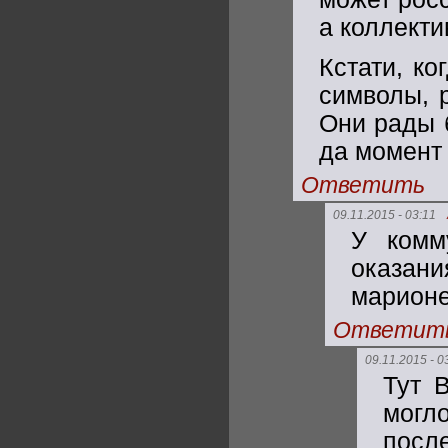
а коллект
Кстати, ко
символы, 
Они рады б
да момент
Ответить
09.11.2015 - 03:11
У комм
оказан
марионе
Ответит
09.11.2015 - 0
Тут 
мог
посл