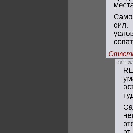
места
Само
сил.
усло
соват
Ответ
10.11.20
RE
ум
ос
ту
Са
н
от
от