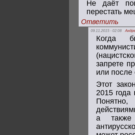
Не даёт по
перестать ме
Ответить
09.11.2015 - 02:08
Андр
Когда б
коммунист
(нацистск
запрете п
или после
Этот зако
2015 года 
Понятно,
действиям
а также
антирусск
может рос