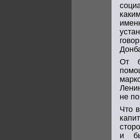
соци
каки
имен
уста
гово
Донб
От б
помо
марк
Лени
не по
Что в
капи
стор
и бы