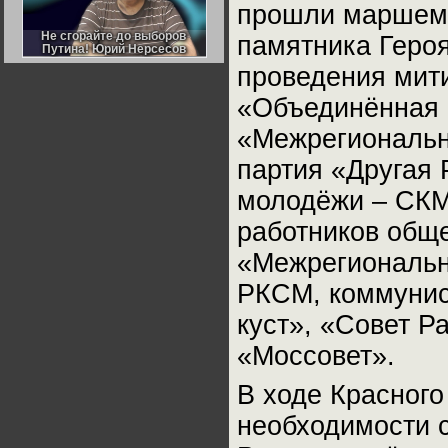
прошли маршем 
Германии:
парламентская
демократия или
Не сгорайте до выборов
Не сгорайте до выборов
памятника Героя
диктатура
Путина! Юрий Нерсесов
Путина! Юрий Нерсесов
пролетариата?
Деятельность
проведения мити
Хрущёва в 50-е годы.
Владимир Соловейчик
«Объединённая 
«Межрегиональн
Какова цена победы
СССР в Великой
Отечественной? Олег
партия «Другая
Двуреченский о
потерянной
молодёжи – СКМ
революционности
работников общ
«Межрегиональн
РКСМ, коммунис
куст», «Совет Р
«Моссовет».
В ходе Красного
необходимости 