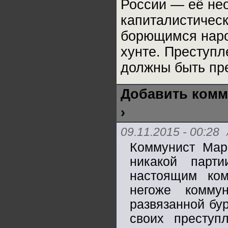
России — её не
капиталистическ
борющимся наро
хунте. Преступл
должны быть пр
Добавить комм
›
09.11.2015 - 00:28
Коммунист Мар
никакой парт
настоящим ком
негоже комму
развязанной бу
своих преступ