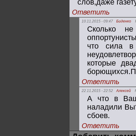
слов,даже газет
Ответить
10.11.2015 - 09:47
Биденко
Сколько не
оппортунисты
что сила в
неудовлетвор
которые два
борющихся.Пу
Ответить
22.11.2015 - 22:52
Алексей
А что в Ваш
наладили Вы?
сбоев.
Ответить