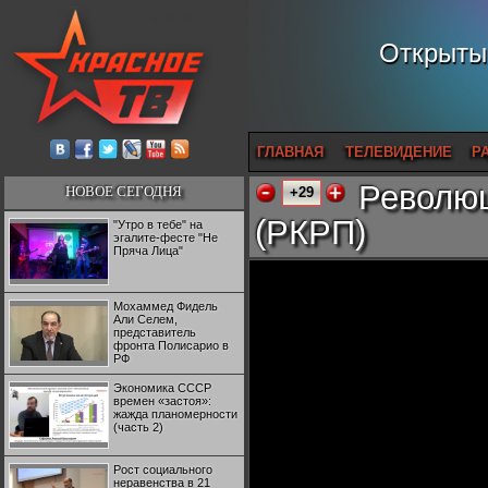
Открытый
ГЛАВНАЯ
ТЕЛЕВИДЕНИЕ
Р
Революц
НОВОЕ СЕГОДНЯ
+29
(РКРП)
"Утро в тебе" на
эгалите-фесте "Не
Пряча Лица"
Мохаммед Фидель
Али Селем,
представитель
фронта Полисарио в
РФ
Экономика СССР
времен «застоя»:
жажда планомерности
(часть 2)
Рост социального
неравенства в 21