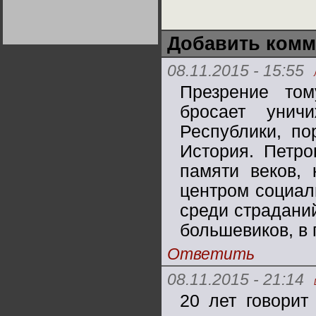
Германии:
парламентская
демократия или
диктатура
Добавить комм
пролетариата?
Деятельность
Хрущёва в 50-е годы.
Владимир Соловейчик
08.11.2015 - 15:55
Презрение то
Какова цена победы
СССР в Великой
бросает унич
Отечественной? Олег
Двуреченский о
Республики, по
потерянной
революционности
История. Петро
памяти веков,
центром социал
среди страданий
большевиков, в 
Ответить
08.11.2015 - 21:14
20 лет говорит