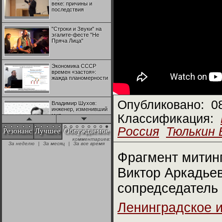
веке: причины и
последствия
"Строки и Звуки" на
эгалите-фесте "Не
Пряча Лица"
Экономика СССР
времен «застоя»:
жажда планомерности
Опубликовано:
0
Владимир Шухов:
инженер, изменивший
мир
Классификация:
Россия
Тюлькин 
Резонанс
Лучшее
Обсуждаемое
комментариев:
"Аркадий Коц" на
За неделю
|
За месяц
|
За все время
эгалите-фесте "Не
Пряча Лица"
Фрагмент митинг
Виктор Аркадье
Контрапункты
глобализации:
сопредседатель
геополитэкономическ
ий анализ
Ленинградское 
100 лет Ноябрьской
революции в