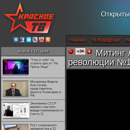
Открытый
ГЛАВНАЯ
ТЕЛЕВИДЕНИЕ
Р
Митинг 
НОВОЕ СЕГОДНЯ
+34
революции №
"Утро в тебе" на
эгалите-фесте "Не
Пряча Лица"
Мохаммед Фидель
Али Селем,
представитель
фронта Полисарио в
РФ
Экономика СССР
времен «застоя»:
жажда планомерности
(часть 2)
Рост социального
неравенства в 21