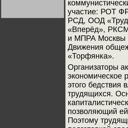
коммунистически
Германии:
парламентская
участие: РОТ Ф
демократия или
диктатура
пролетариата?
Деятельность
РСД, ООД «Труд
Хрущёва в 50-е годы.
Владимир Соловейчик
«Вперёд», РКСМ
и МПРА Москвы 
Какова цена победы
СССР в Великой
Движения общеж
Отечественной? Олег
Двуреченский о
потерянной
«Торфянка».
революционности
Организаторы ак
экономическое р
этого бедствия 
трудящихся. Ос
капиталистическ
позволяющий ей
Поэтому трудящ