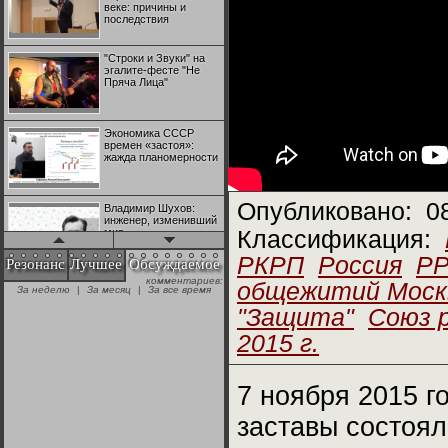
веке: причины и
последствия
"Строки и Звуки" на
эгалите-фесте "Не
Пряча Лица"
Экономика СССР
времен «застоя»:
жажда планомерности
Опубликовано:
0
Владимир Шухов:
инженер, изменивший
мир
Классификация:
РКРП
Россия
Р
Резонанс
Лучшее
Обсуждаемое
комментариев:
"Аркадий Коц" на
общежитий Моск
За неделю
|
За месяц
|
За все время
эгалите-фесте "Не
Пряча Лица"
"Защита"
Союз 
2015 г.
Контрапункты
глобализации:
геополитэкономическ
7 ноября 2015 г
ий анализ
заставы состоял
100 лет Ноябрьской
революции в