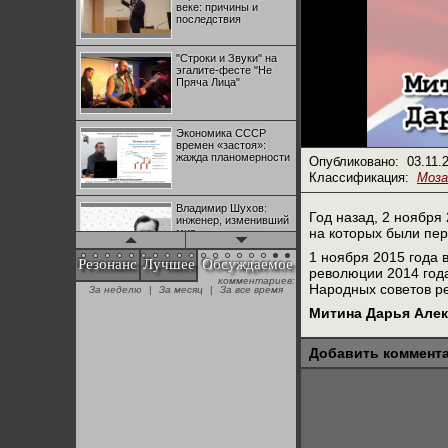
веке: причины и
последствия
"Строки и Звуки" на
эгалите-фесте "Не
Пряча Лица"
Экономика СССР
времен «застоя»:
жажда планомерности
Опубликовано:
03.11.
Классификация:
Моза
Владимир Шухов:
Год назад, 2 ноября
инженер, изменивший
на которых были пе
мир
1 ноября 2015 года 
Резонанс
Лучшее
Обсуждаемое
революции 2014 года
комментариев:
"Аркадий Коц" на
Народных советов ре
За неделю
|
За месяц
|
За все время
эгалите-фесте "Не
Пряча Лица"
Митина Дарья Але
Добавить коммент
Контрапункты
глобализации:
геополитэкономическ
ий анализ
100 лет Ноябрьской
революции в