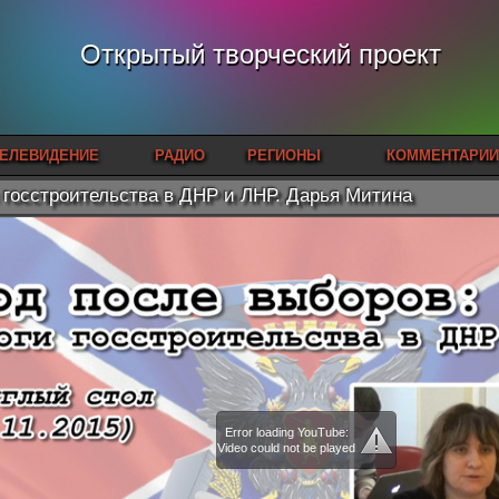
Открытый творческий проект
ЕЛЕВИДЕНИЕ
РАДИО
РЕГИОНЫ
КОММЕНТАРИИ
 госстроительства в ДНР и ЛНР. Дарья Митина
Error loading YouTube:
Video could not be played