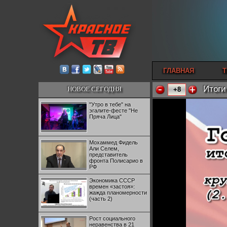
ГЛАВНАЯ
Т
Итоги
НОВОЕ СЕГОДНЯ
+8
"Утро в тебе" на
эгалите-фесте "Не
Пряча Лица"
Мохаммед Фидель
Али Селем,
представитель
фронта Полисарио в
РФ
Экономика СССР
времен «застоя»:
жажда планомерности
(часть 2)
Рост социального
неравенства в 21