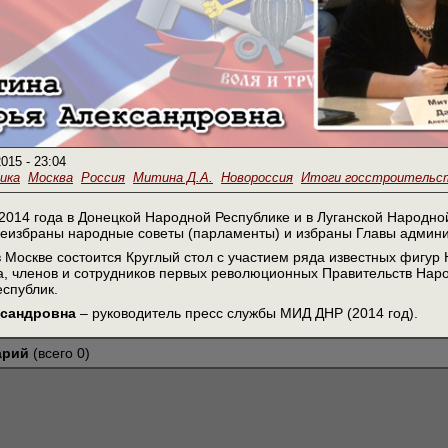
2015 - 23:04
ика
Москва
Россия
Митина Д.А.
Новороссия
Итоги госстроительс
 2014 года в Донецкой Народной Республике и в Луганской Народн
реизбраны народные советы (парламенты) и избраны Главы админи
в Москве состоится Круглый стол с участием ряда известных фигур 
, членов и сотрудников первых революционных Правительств Наро
спублик.
ксандровна
– руководитель пресс службы МИД ДНР (2014 год).
арий
(всего 0)