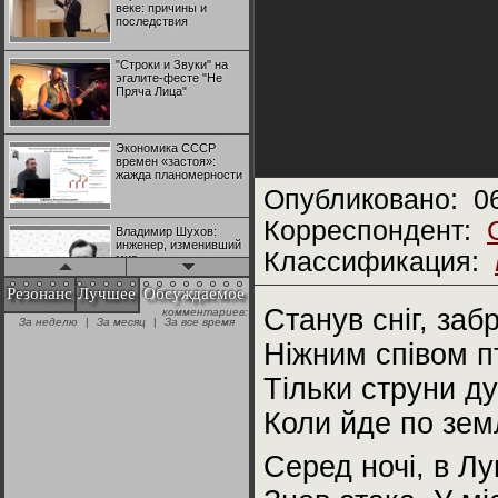
веке: причины и
последствия
"Строки и Звуки" на
эгалите-фесте "Не
Пряча Лица"
Экономика СССР
времен «застоя»:
жажда планомерности
Опубликовано:
0
Корреспондент:
Владимир Шухов:
инженер, изменивший
Классификация:
мир
Резонанс
Лучшее
Обсуждаемое
Станув сніг, заб
комментариев:
"Аркадий Коц" на
За неделю
|
За месяц
|
За все время
эгалите-фесте "Не
Пряча Лица"
Ніжним співом 
Тільки струни ду
Контрапункты
глобализации:
Коли йде по зем
геополитэкономическ
ий анализ
Серед ночі, в Лу
100 лет Ноябрьской
революции в