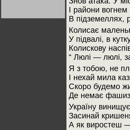
Знов атака. У мі
Германии:
парламентская
І райони вогнем
демократия или
диктатура
В підземеллях, 
пролетариата?
Деятельность
Хрущёва в 50-е годы.
Владимир Соловейчик
Колисає маленьк
У підвалі, в кутку
Какова цена победы
СССР в Великой
Колискову наспі
Отечественной? Олег
Двуреченский о
потерянной
“ Люлі — люлі, з
революционности
Я з тобою, не пл
І нехай мила каз
Скоро будемо жит
Де немає фашизм
Україну винищує
Засинай кришеня
А як виростеш 