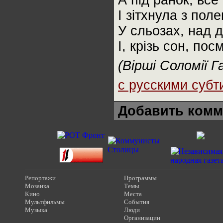
А під ранок, все
І зітхнула з по
У сльозах, над 
І, крізь сон, по
(Вірші Соломії Г
с русскими субт
Добавить комм
Репортажи
Программы
Мозаика
Темы
Кино
Места
Мультфильмы
События
Музыка
Люди
Организации