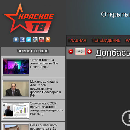
Открытый
ГЛАВНАЯ
ТЕЛЕВИДЕНИЕ
Р
Донбась
НОВОЕ СЕГОДНЯ
+3
"Утро в тебе" на
эгалите-фесте "Не
Пряча Лица"
Мохаммед Фидель
Али Селем,
представитель
фронта Полисарио в
РФ
Экономика СССР
времен «застоя»:
жажда планомерности
(часть 2)
Рост социального
неравенства в 21