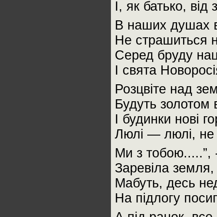
І, як батько, ві
В наших душах в
Не страшиться н
Серед бруду на
І свята Новоросі
Розцвіте над зе
Будуть золотом 
І будинки нові г
Люлі — люлі, не 
Ми з тобою.....”, 
Заревіла земля, 
Мабуть, десь не
На підлогу поси