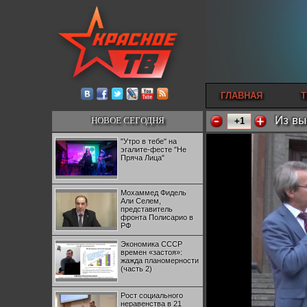
ГЛАВНАЯ
Т
Из вы
НОВОЕ СЕГОДНЯ
+1
"Утро в тебе" на
эгалите-фесте "Не
Пряча Лица"
Мохаммед Фидель
Али Селем,
представитель
фронта Полисарио в
РФ
Экономика СССР
времен «застоя»:
жажда планомерности
(часть 2)
Рост социального
неравенства в 21