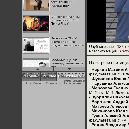
веке: причины и
последствия
"Строки и Звуки" на
эгалите-фесте "Не
Пряча Лица"
Экономика СССР
времен «застоя»:
жажда планомерности
Опубликовано:
12.07.
Классификация:
Реп
Владимир Шухов:
На встрече против у
инженер, изменивший
мир
-
Чирков Максим А
факультета МГУ (в п
Резонанс
Лучшее
Обсуждаемое
-
Шувалова Елена 
комментариев:
"Аркадий Коц" на
-
Парушина Алекса
За неделю
|
За месяц
|
За все время
эгалите-фесте "Не
-
Морозова Галина
Пряча Лица"
МГУ им. М.В. Ломон
-
Зубрилин Никола
-
Воронков Андрей
Контрапункты
-
Матвеев Алексей
глобализации:
геополитэкономическ
-
Михайлова Юлия 
ий анализ
-
Гусев Алексей Ал
факультета МГУ им. 
-
Родин Владимир 
100 лет Ноябрьской
революции в