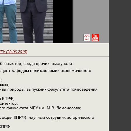
У (20.06.2015)
ьёвых гор, среди прочих, выступали:
 доцент кафедры политэкономии экономического
;
сква;
щиты природы, выпускник факультета почвоведения
и КПРФ;
хитектор;
ого факультета МГУ им. М.В. Ломоносова;
ракция КПРФ), научный сотрудник исторического
 КПРФ.