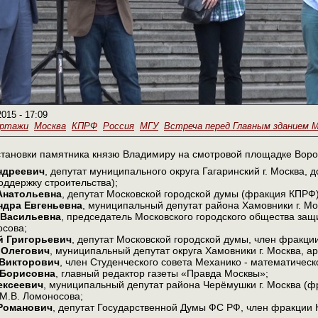
2015 - 17:09
ортажи
Москва
КПРФ
Россия
МГУ
Встреча перед Главным зданием МГ
становки памятника князю Владимиру на смотровой площадке Вороб
ндреевич
, депутат муниципального округа Гагаринский г. Москва,
оддержку строительства);
Анатольевна
, депутат Московской городской думы (фракция КПРФ)
ндра Евгеньевна
, муниципальный депутат района Хамовники г. Мо
 Васильевна
, председатель Московского городского общества за
осова;
й Григорьевич
, депутат Московской городской думы, член фракци
 Олегович
, муниципальный депутат округа Хамовники г. Москва, ар
 Викторович
, член Студенческого совета Механико - математическ
Борисовна
, главный редактор газеты «Правда Москвы»;
ексеевич
, муниципальный депутат района Черёмушки г. Москва (ф
М.В. Ломоносова;
Романович
, депутат Государственной Думы ФС РФ, член фракции