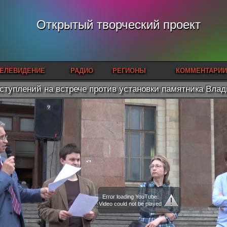
Открытый творческий проект
ЕЛЕВИДЕНИЕ
РАДИО
РЕГИОНЫ
КОММЕНТАРИИ
ступлений на встрече против установки памятника Вла
Error loading YouTube:
Video could not be played