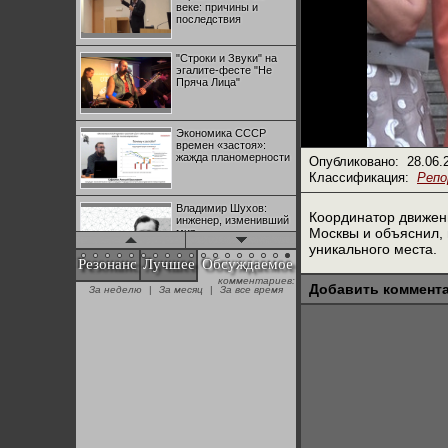
веке: причины и
последствия
"Строки и Звуки" на
эгалите-фесте "Не
Пряча Лица"
Экономика СССР
времен «застоя»:
жажда планомерности
Опубликовано:
28.06.
Классификация:
Реп
Владимир Шухов:
Координатор движе
инженер, изменивший
Москвы и объяснил,
мир
уникального места.
Резонанс
Лучшее
Обсуждаемое
комментариев:
"Аркадий Коц" на
Добавить коммент
За неделю
|
За месяц
|
За все время
эгалите-фесте "Не
Пряча Лица"
Контрапункты
глобализации:
геополитэкономическ
ий анализ
100 лет Ноябрьской
революции в