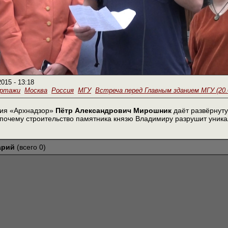
2015 - 13:18
ортажи
Москва
Россия
МГУ
Встреча перед Главным зданием МГУ (20.
ния «Архнадзор»
Пётр Александрович Мирошник
даёт развёрнуту
 почему строительство памятника князю Владимиру разрушит уника
арий
(всего 0)