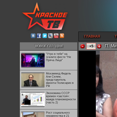
ГЛАВНАЯ
Т
П. Ми
НОВОЕ СЕГОДНЯ
+5
"Утро в тебе" на
эгалите-фесте "Не
Пряча Лица"
Мохаммед Фидель
Али Селем,
представитель
фронта Полисарио в
РФ
Экономика СССР
времен «застоя»:
жажда планомерности
(часть 2)
Рост социального
неравенства в 21