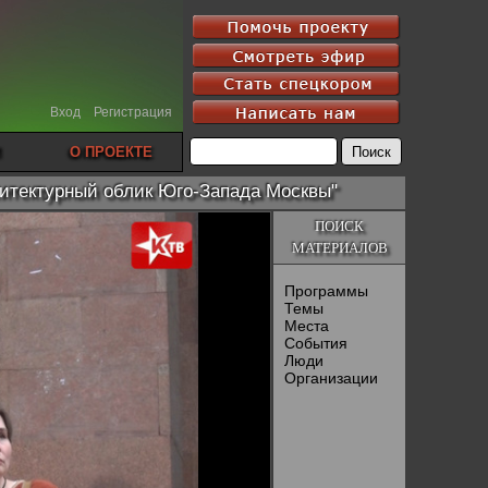
Вход
Регистрация
О ПРОЕКТЕ
итектурный облик Юго-Запада Москвы"
ПОИСК
МАТЕРИАЛОВ
Программы
Темы
Места
События
Люди
Организации