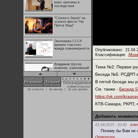
веке: причины и
последствия
"Строки и Звуки" на
эгалите-фесте "Не
Пряча Лица"
Экономика СССР
времен «застоя»:
жажда планомерности
Опубликовано:
21.04.
Классификация:
Моза
Владимир Шухов:
Тема №2: Первая ру
инженер, изменивший
мир
Беседа №5: РСДРП в
Резонанс
Лучшее
Обсуждаемое
В пятой беседе мы р
комментариев:
"Аркадий Коц" на
См. также -
Беседа 5
За неделю
|
За месяц
|
За все время
эгалите-фесте "Не
Пряча Лица"
https://vk.com/krasn
КТВ-Самара, РКРП, м
Контрапункты
глобализации:
Добавить коммент
геополитэкономическ
ий анализ
21.04.2015 - 20:42
еле
Почему бы Вам не 
100 лет Ноябрьской
Ответить
революции в