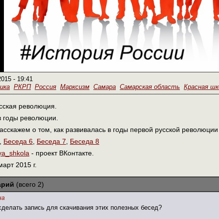
2015 - 19:41
ика
РКРП
Россия
Марксизм
Самара
Самарская область
Красная шк
сская революция.
 годы революции.
асскажем о том, как развивалась в годы первой русской революци
,
Беседа 6
,
Беседа 7
,
Беседа 8
aya_shkola
- проект ВКонтакте.
арт 2015 г.
арий
(всего 2)
на
сделать запись для скачивания этих полезных бесед?