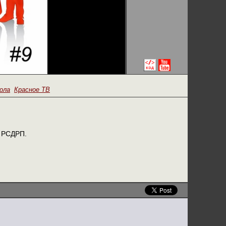
ола
Красное ТВ
и РСДРП.