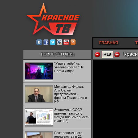
ГЛАВНАЯ
Т
Красн
НОВОЕ СЕГОДНЯ
+19
"Утро в тебе" на
эгалите-фесте "Не
Пряча Лица"
Мохаммед Фидель
Али Селем,
представитель
фронта Полисарио в
РФ
Экономика СССР
времен «застоя»:
жажда планомерности
(часть 2)
Рост социального
неравенства в 21