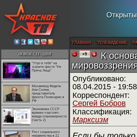
Открытый
ГЛАВНАЯ
ТЕЛЕВИДЕНИЕ
Р
К основ
НОВОЕ СЕГОДНЯ
+9
мировоззрени
"Утро в тебе" на
эгалите-фесте "Не
Пряча Лица"
Опубликовано:
08.04.2015 - 19:58
Мохаммед Фидель
Али Селем,
Корреспондент:
представитель
фронта Полисарио в
РФ
Сергей Бобров
Экономика СССР
Классификация:
времен «застоя»:
жажда планомерности
Марксизм
(часть 2)
Рост социального
Если бы только
неравенства в 21