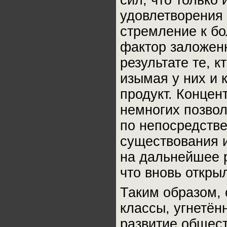
сил, что только
удовлетворения 
стремление к бо
фактор заложенн
результате те, к
изымая у них и 
продукт. Концен
немногих позвол
по непосредств
существования 
на дальнейшее 
что вновь откры
Таким образом,
классы, угнетё
развитие общест