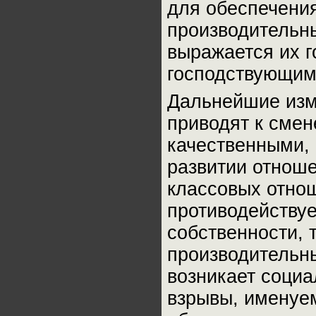
для обеспечени
производительны
выражается их г
господствующим
Дальнейшие изм
приводят к смен
качественными,
развитии отнош
классовых отно
противодейству
собственности, 
производительн
возникает соци
взрывы, именуем