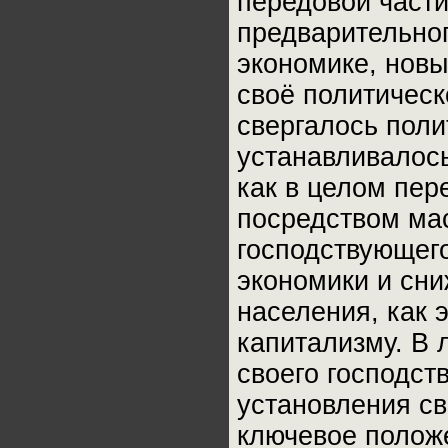
передовой части
предварительног
экономике, новы
своё политическ
свергалось поли
устанавливалось
как в целом пер
посредством ма
господствующег
экономики и сн
населения, как 
капитализму. В
своего господст
установления св
ключевое положе