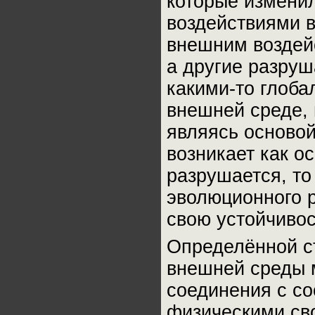
которые измени
воздействиями в
внешним воздей
а другие разруш
какими-то глоб
внешней среде, 
являясь основой
возникает как о
разрушается, то
эволюционного 
свою устойчивос
Определённой с
внешней среды м
соединения с с
физическими сво