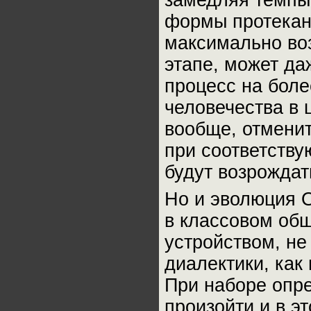
замедляя темпы 
формы протекани
максимально во
этапе, может да
процесс на боле
человечества в 
вообще, отменит
при соответству
будут возрождат
Но и эволюция 
в классовом общ
устройством, не
диалектики, как
При наборе опр
произойти и в э