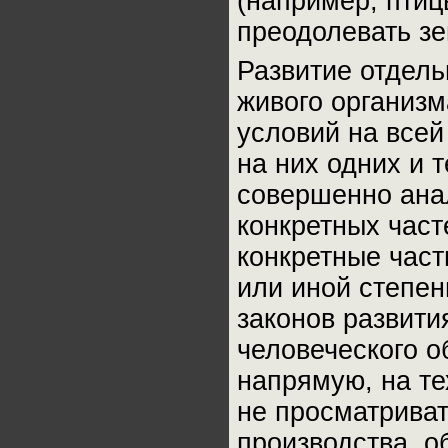
(например, птиц
преодолевать з
Развитие отдель
живого организм
условий на всей
на них одних и т
совершенно ана
конкретных част
конкретные част
или иной степен
законов развити
человеческого о
напрямую, на те
не просматриват
производства, о