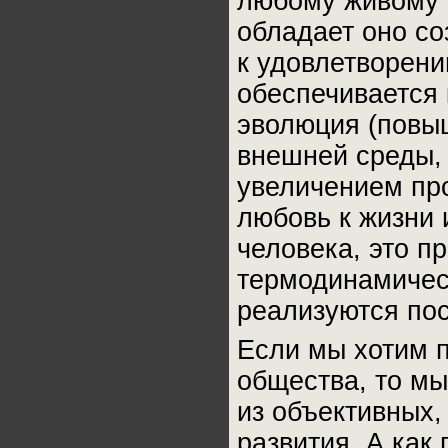
любому живому с
обладает оно со
к удовлетворени
обеспечивается 
эволюция (повы
внешней среды, 
увеличением про
любовь к жизни 
человека, это п
термодинамическ
реализуются пос
Если мы хотим п
общества, то мы
из объективных,
развития. А как