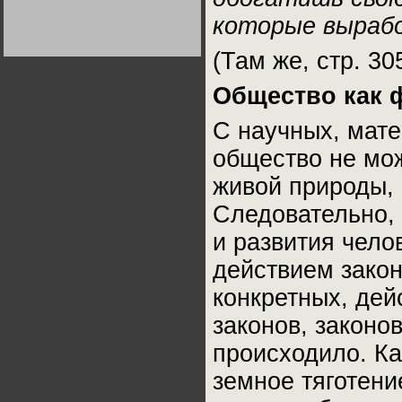
Германии:
которые вырабо
парламентская
демократия или
Не сгорайте до выборов
Не сгорайте до выборов
диктатура
Путина! Юрий Нерсесов
Путина! Юрий Нерсесов
пролетариата?
(Там же, стр. 30
Деятельность
Хрущёва в 50-е годы.
Владимир Соловейчик
Общество как 
Какова цена победы
С научных, мате
СССР в Великой
Отечественной? Олег
общество не мож
Двуреченский о
потерянной
революционности
живой природы, 
Следовательно, 
и развития чело
действием закон
конкретных, дей
законов, законов
происходило. Ка
земное тяготени