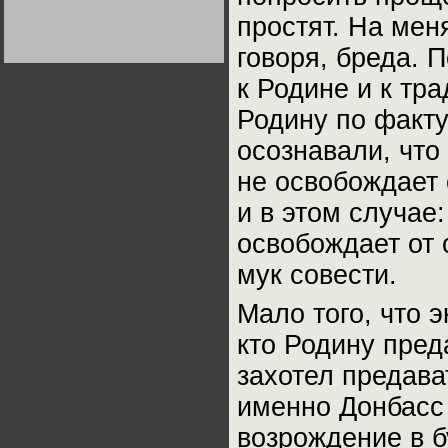
Германии:
простят. На мен
парламентская
демократия или
диктатура
говоря, бреда. 
пролетариата?
Деятельность
Хрущёва в 50-е годы.
к Родине и к тр
Владимир Соловейчик
Родину по факту
Какова цена победы
осознавали, что
СССР в Великой
Отечественной? Олег
Двуреченский о
не освобождает 
потерянной
революционности
и в этом случае
освобождает от 
мук совести.
Мало того, что 
кто Родину пред
захотел предава
именно Донбасс
возрождение в 