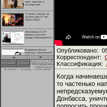
веке: причины и
последствия
"Строки и Звуки" на
эгалите-фесте "Не
Пряча Лица"
Экономика СССР
времен «застоя»:
жажда планомерности
Опубликовано:
0
Владимир Шухов:
инженер, изменивший
мир
Корреспондент:
Классификация:
Резонанс
Лучшее
Обсуждаемое
комментариев:
"Аркадий Коц" на
За неделю
|
За месяц
|
За все время
эгалите-фесте "Не
Пряча Лица"
Когда начинаешь
то частенько н
Контрапункты
глобализации:
непредсказуему
геополитэкономическ
ий анализ
Донбасса, унич
100 лет Ноябрьской
попросить проще
революции в