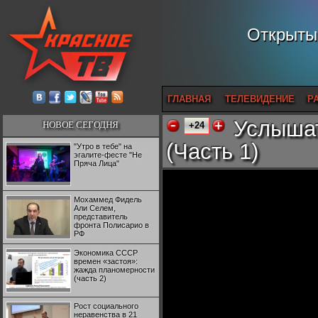
Открытый
ГЛАВНАЯ
ТЕЛЕВИДЕНИЕ
Р
Услышат
НОВОЕ СЕГОДНЯ
+24
(Часть 1)
"Утро в тебе" на
эгалите-фесте "Не
Пряча Лица"
Мохаммед Фидель
Али Селем,
представитель
фронта Полисарио в
РФ
Экономика СССР
времен «застоя»:
жажда планомерности
(часть 2)
Рост социального
неравенства в 21