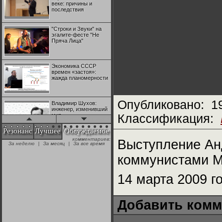
веке: причины и
последствия
"Строки и Звуки" на
эгалите-фесте "Не
Пряча Лица"
Экономика СССР
времен «застоя»:
жажда планомерности
Опубликовано:
1
Владимир Шухов:
инженер, изменивший
мир
Классификация:
Резонанс
Лучшее
Обсуждаемое
комментариев:
"Аркадий Коц" на
Выступление Ан
За неделю
|
За месяц
|
За все время
эгалите-фесте "Не
Пряча Лица"
коммунистами 
14 марта 2009 г
Контрапункты
глобализации:
геополитэкономическ
ий анализ
Добавить комм
100 лет Ноябрьской
революции в