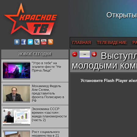
Открытый
ГЛАВНАЯ
ТЕЛЕВИДЕНИЕ
Р
Выступл
НОВОЕ СЕГОДНЯ
--
молодыми ком
"Утро в тебе" на
эгалите-фесте "Не
Пряча Лица"
Установите Flash Player
и/ил
Мохаммед Фидель
Али Селем,
представитель
фронта Полисарио в
РФ
Экономика СССР
времен «застоя»:
жажда планомерности
(часть 2)
Рост социального
неравенства в 21