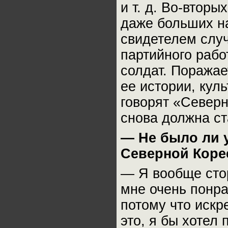
и т. д. Во-втор
даже больших на
свидетелем случ
партийного рабо
солдат. Поражае
ее истории, кул
говорят «Северн
снова должна ст
— Не было ли у
Северной Корее
— Я вообще стор
мне очень понра
потому что искр
это, я бы хотел 