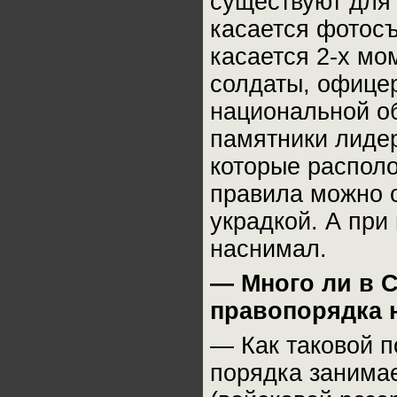
существуют для 
касается фотос
касается 2-х мо
солдаты, офицер
национальной об
памятники лидер
которые располо
правила можно о
украдкой. А при 
наснимал.
— Много ли в 
правопорядка 
— Как таковой 
порядка занима