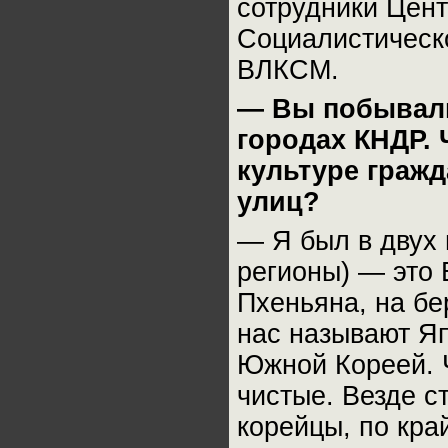
сотрудники Цент
Социалистическ
ВЛКСМ.
— Вы побывали 
городах КНДР. 
культуре гражд
улиц?
— Я был в двух 
регионы) — это 
Пхеньяна, на бе
нас называют Яп
Южной Кореей. Ч
чистые. Везде с
корейцы, по кра