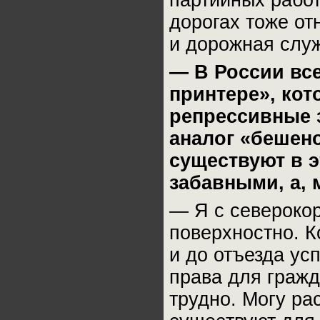
партийных работ
дорогах тоже от
и дорожная слу
— В России вс
принтере», кот
репрессивные 
аналог «бешено
существуют в э
забавными, а, 
— Я с североко
поверхностно. 
и до отъезда ус
права для гражд
трудно. Могу ра