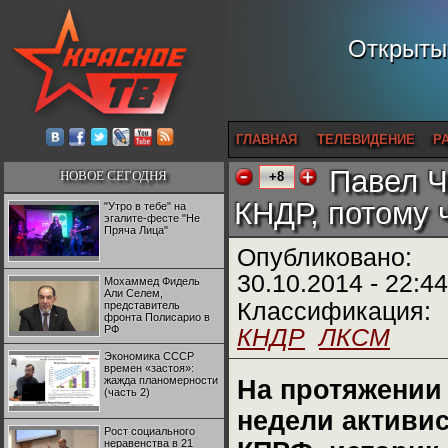
Открытый
ГЛАВНАЯ
ТЕЛЕВИДЕНИЕ
Р
Павел Ч
НОВОЕ СЕГОДНЯ
+8
КНДР, потому 
"Утро в тебе" на
эгалите-фесте "Не
Пряча Лица"
Опубликовано:
30.10.2014 - 22:44
Мохаммед Фидель
Али Селем,
Классификация:
представитель
фронта Полисарио в
РФ
КНДР
ЛКСМ
Экономика СССР
времен «застоя»:
жажда планомерности
На протяжении
(часть 2)
недели активис
Рост социального
неравенства в 21