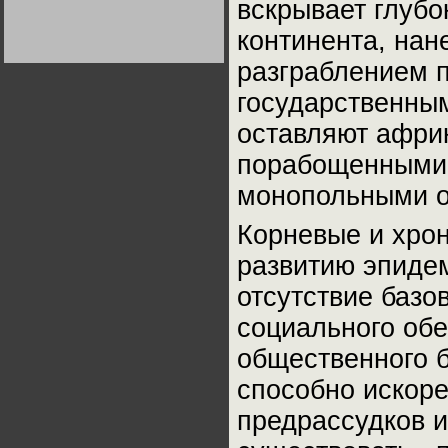
вскрывает глубо
Германии:
парламентская
континента, на
демократия или
диктатура
пролетариата?
Деятельность
разграблением 
Хрущёва в 50-е годы.
Владимир Соловейчик
государственны
оставляют африк
Какова цена победы
СССР в Великой
порабощенными
Отечественной? Олег
Двуреченский о
потерянной
монопольными 
революционности
Корневые и хро
развитию эпидем
отсутствие базо
социального обе
общественного б
способно искоре
предрассудков и