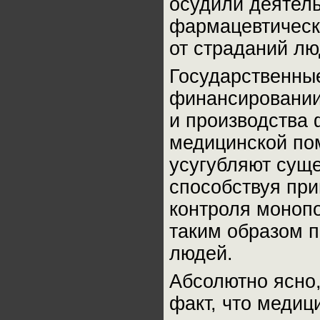
осудили деятел
фармацевтическ
от страданий лю
Государственны
финансировании
и производства
медицинской по
усугубляют сущ
способствуя при
контроля монопо
таким образом п
людей.
Абсолютно ясно,
факт, что медиц