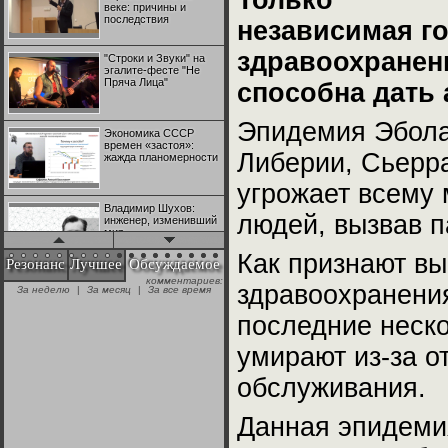
Только
веке: причины и
последствия
независимая г
здравоохранен
"Строки и Звуки" на
эгалите-фесте "Не
Пряча Лица"
способна дать 
Эпидемия Эбола,
Экономика СССР
времен «застоя»:
Либерии, Сьерра
жажда планомерности
угрожает всему 
Владимир Шухов:
людей, вызвав п
инженер, изменивший
мир
Как признают в
Резонанс
Лучшее
Обсуждаемое
комментариев:
"Аркадий Коц" на
здравоохранения
За неделю
|
За месяц
|
За все время
эгалите-фесте "Не
Пряча Лица"
последние неско
умирают из-за о
Контрапункты
глобализации:
обслуживания.
геополитэкономическ
ий анализ
Данная эпидеми
100 лет Ноябрьской
революции в