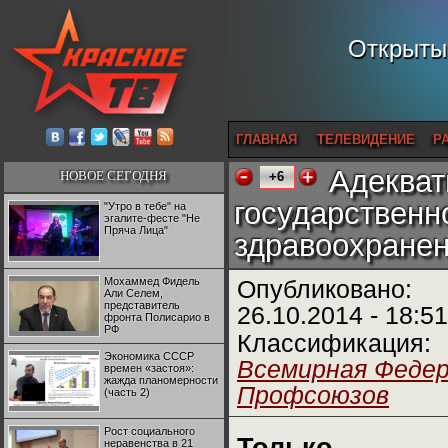
Открытый
ГЛАВНАЯ
ТЕЛЕВИДЕНИЕ
Р
Адекват
НОВОЕ СЕГОДНЯ
+6
государственн
"Утро в тебе" на
эгалите-фесте "Не
Пряча Лица"
здравоохране
Мохаммед Фидель
Опубликовано:
Али Селем,
представитель
26.10.2014 - 18:51
фронта Полисарио в
РФ
Классификация:
Экономика СССР
Всемирная Феде
времен «застоя»:
жажда планомерности
Профсоюзов
(часть 2)
Рост социального
неравенства в 21