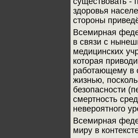
существовать - 
здоровья населе
стороны приведё
Всемирная феде
в связи с ныне
медицинских уч
которая приводи
работающему в о
жизнью, поскол
безопасности (пе
смертность сре
невероятного ур
Всемирная феде
миру в контекс