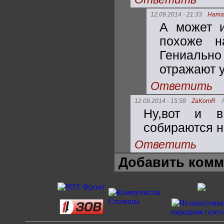
12.09.2014 - 21:33
Ната
А может и
похоже н
Гениальн
отражают у
Ответить
12.09.2014 - 15:58
ZaKomR
Ну,вот и в
собираются н
Ответить
Добавить комм