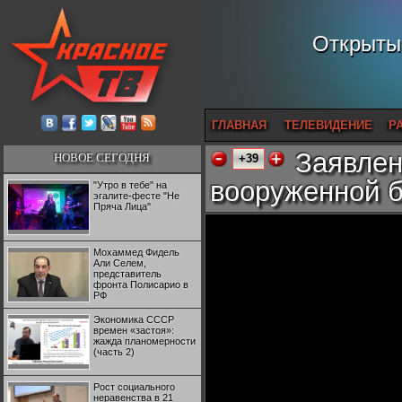
Открытый
ГЛАВНАЯ
ТЕЛЕВИДЕНИЕ
Р
Заявлен
НОВОЕ СЕГОДНЯ
+39
вооруженной б
"Утро в тебе" на
эгалите-фесте "Не
Пряча Лица"
Мохаммед Фидель
Али Селем,
представитель
фронта Полисарио в
РФ
Экономика СССР
времен «застоя»:
жажда планомерности
(часть 2)
Рост социального
неравенства в 21