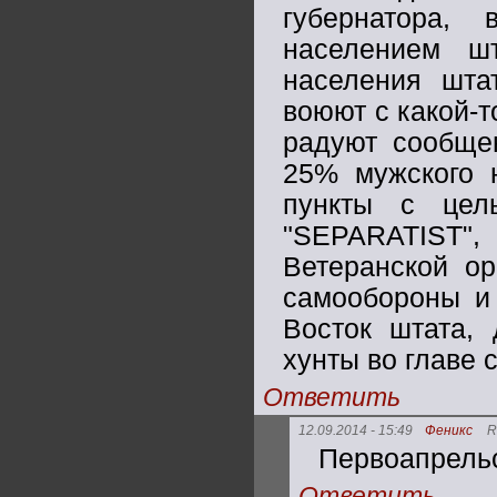
губернатора,
населением ш
населения шта
воюют с какой-т
радуют сообщен
25% мужского 
пункты с цел
"SEPARATIST
Ветеранской ор
самообороны и 
Восток штата,
хунты во главе 
Ответить
12.09.2014 - 15:49
Феникс
R
Первоапрельс
Ответить