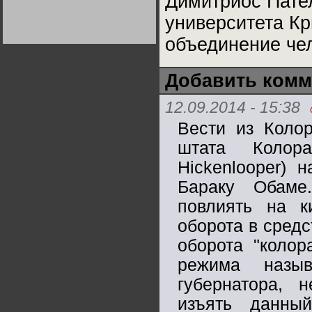
Димитриос Пате
Германии:
парламентская
университета Кр
демократия или
диктатура
объединение че
пролетариата?
Деятельность
Хрущёва в 50-е годы.
Владимир Соловейчик
Добавить комм
Какова цена победы
СССР в Великой
12.09.2014 - 15:38
Отечественной? Олег
Двуреченский о
Вести из Колор
потерянной
революционности
штата Колор
Hickenlooper) 
Бараку Обаме
повлиять на к
оборота в сред
оборота "колор
режима назы
губернатора, 
изъять данны