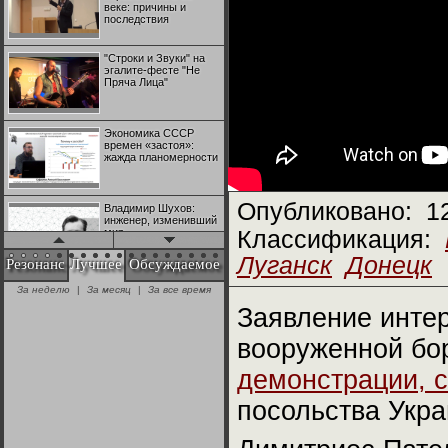
веке: причины и
последствия
"Строки и Звуки" на
эгалите-фесте "Не
Пряча Лица"
Экономика СССР
времен «застоя»:
жажда планомерности
Опубликовано:
1
Владимир Шухов:
инженер, изменивший
мир
Классификация:
Луганск
Донецк
Резонанс
Лучшее
Обсуждаемое
"Аркадий Коц" на
За неделю
|
За месяц
|
За все время
эгалите-фесте "Не
Пряча Лица"
Заявление инте
вооруженной бо
Контрапункты
глобализации:
демонстрации, с
геополитэкономическ
ий анализ
посольства Укра
100 лет Ноябрьской
революции в