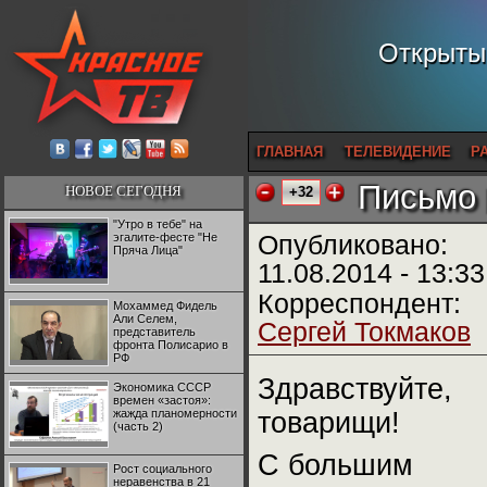
Открытый
ГЛАВНАЯ
ТЕЛЕВИДЕНИЕ
Р
Письмо 
НОВОЕ СЕГОДНЯ
+32
"Утро в тебе" на
эгалите-фесте "Не
Опубликовано:
Пряча Лица"
11.08.2014 - 13:33
Корреспондент:
Мохаммед Фидель
Али Селем,
Сергей Токмаков
представитель
фронта Полисарио в
РФ
Здравствуйте,
Экономика СССР
времен «застоя»:
жажда планомерности
товарищи!
(часть 2)
С большим
Рост социального
неравенства в 21