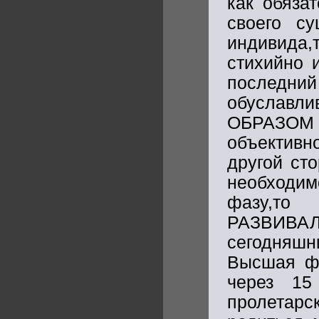
как обяза
своего су
индивида,
стихийно и
последни
обуславл
ОБРАЗОМ д
объективн
другой ст
необходи
фазу,то 
РАЗВИВА
сегодняшн
Высшая фа
через 15
пролетар