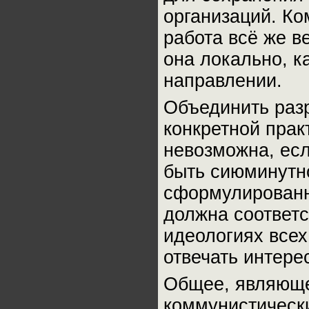
организаций. К
работа всё же в
она локально, к
направлении.
Объединить раз
конкретной прак
невозможна, есл
быть сиюминутн
сформулированно
должна соответс
идеологиях всех
отвечать интере
Общее, являюще
коммунистически