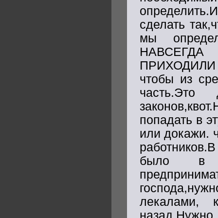
определить.И
сделать так,
мы опреде
НАВСЕГДА
ПРИХОДИЛИ 
чтобы из ср
часть.Это 
законов,кво
попадать в э
или докажи. 
работников.В
было в 
предпринима
господа,ну
лекалами, 
назад.Нужно 