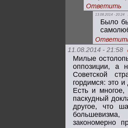
Ответить
13.08.2014 - 20:24
Было бы
самолюб
Ответит
11.08.2014 - 21:58
Милые остолопы
оппозиции, а 
Советской ст
гордимся: это и
Есть и многое,
паскудный докл
другое, что ш
большевизма
закономерно п