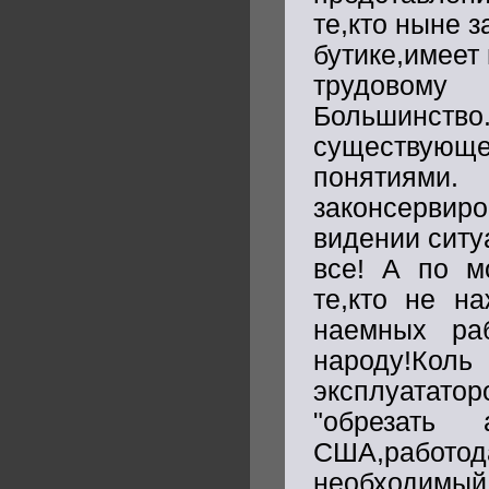
те,кто ныне 
бутике,имеет
трудовому
Большинств
существующ
понятиями.
законсервиро
видении ситу
все! А по м
те,кто не н
наемных ра
народу!Коль
эксплуатато
"обрезать 
США,работод
необходимы