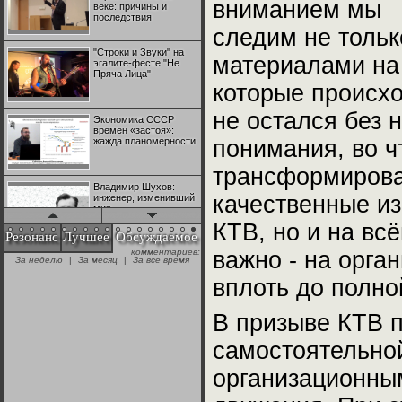
вниманием мы
веке: причины и
последствия
следим не тольк
"Строки и Звуки" на
материалами на 
эгалите-фесте "Не
Пряча Лица"
которые происхо
не остался без 
Экономика СССР
времен «застоя»:
жажда планомерности
понимания, во ч
трансформироват
Владимир Шухов:
качественные из
инженер, изменивший
мир
КТВ, но и на вс
Резонанс
Лучшее
Обсуждаемое
важно - на орга
"Аркадий Коц" на
эгалите-фесте "Не
+28
Пряча Лица"
вплоть до полно
В призыве КТВ 
Контрапункты
глобализации:
№1 | Красная жара | Попов vs
№1 | Красная жара | Попов vs
геополитэкономическ
самостоятельно
Биец
Биец
ий анализ
+25
организационным
100 лет Ноябрьской
революции в