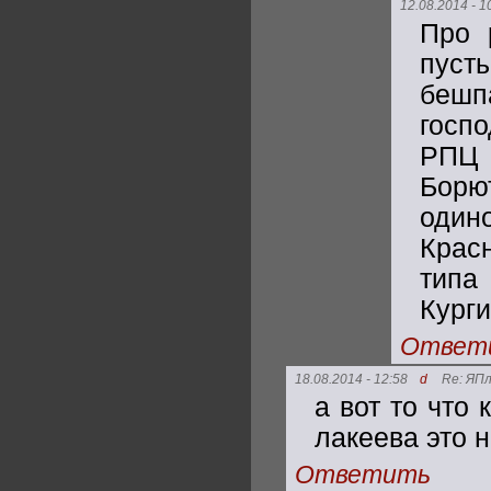
12.08.2014 - 1
Про 
пуст
бешп
госп
РПЦ 
Борю
одино
Крас
типа
Курги
Ответ
18.08.2014 - 12:58
d
Re: ЯП
а вот то что
лакеева это 
Ответить