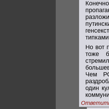
Конечн
пропа
разлож
путин
генсек
типками
Но вот 
тоже б
стреми
большев
Чем Р
раздроб
один ку
коммуни
Ответит