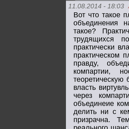
11.08.2014 - 18:03
Вот что такое 
объединения н
такое? Практи
трудящихся п
практически вл
практическом п
правду, объе
компартии, н
теоретическую 
власть виртувл
через компар
объединеие ком
делить ни с ке
призрачна. Т
реального шанс