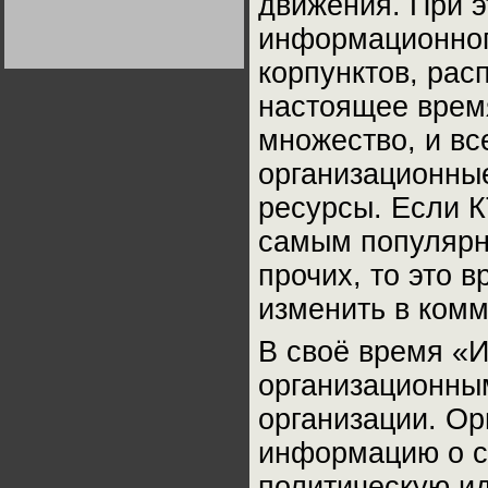
движения. При э
Германии:
парламентская
информационног
демократия или
Не сгорайте до выборов
Не сгорайте до выборов
диктатура
Путина! Юрий Нерсесов
Путина! Юрий Нерсесов
пролетариата?
корпунктов, рас
Деятельность
Хрущёва в 50-е годы.
Владимир Соловейчик
настоящее врем
множество, и вс
Какова цена победы
СССР в Великой
организационны
Отечественной? Олег
Двуреченский о
ресурсы. Если К
потерянной
революционности
самым популяр
прочих, то это 
изменить в ком
В своё время «И
организационным
организации. Ор
информацию о со
политическую и