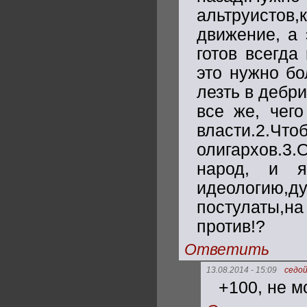
альтруистов
движение, а 
готов всегда
это нужно бо
лезть в дебр
все же, чего
власти.2.
олигархов.3.
народ, и я
идеологию,д
постулаты,на
против!?
Ответить
13.08.2014 - 15:09
седо
+100, не м