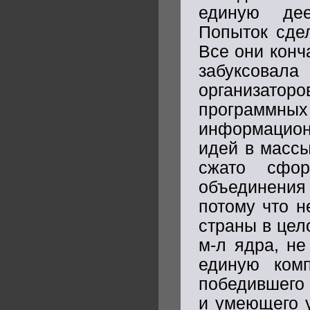
единую дее
Попыток сдел
Все они конч
забуксовал
организаторо
программных
информацион
идей в массы
сжато сфор
объединения
потому что н
страны в цел
м-л ядра, не
единую комп
победившего 
и умеющего у