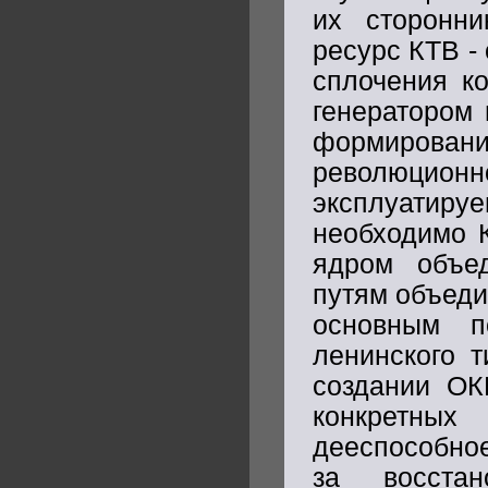
их сторонни
ресурс КТВ -
сплочения ко
генератором 
формирова
революцио
эксплуати
необходимо 
ядром объед
путям объеди
основным п
ленинского 
создании ОК
конкретны
дееспособно
за восстан