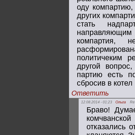
оду компартию,
других компарти
стать надпа
направляющим в
компартия, 
расформирова
политичеким р
другой вопрос
партию есть п
сбросив в коте
Ответить
12.08.2014 - 01:23
Ольга
Re
Браво! Дума
комчванской 
отказались о