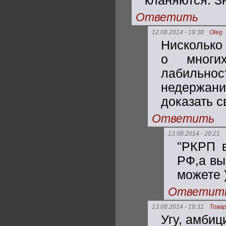
кланяются. З
Ответить
12.08.2014 - 19:38
Oleg
Нисколько 
о многи
лабильнос
недержани
доказать 
Ответить
13.08.2014 - 20:21
"РКРП в
РФ,а вы
можете )
Ответит
13.08.2014 - 19:31
Това
Угу, амбиц