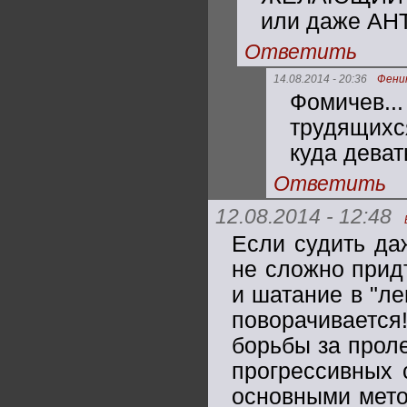
или даже АНТ
Ответить
14.08.2014 - 20:36
Фени
Фомичев.
трудящихся
куда деват
Ответить
12.08.2014 - 12:48
Если судить да
не сложно прид
и шатание в "ле
поворачиваетс
борьбы за прол
прогрессивных 
основными мето