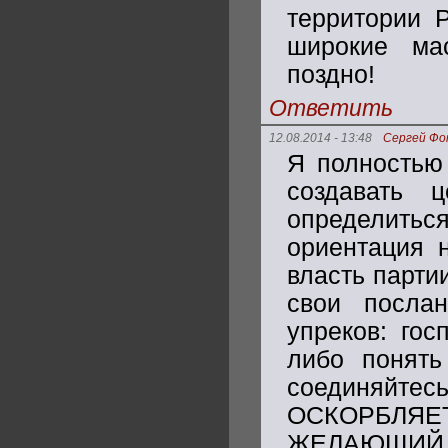
территории Р
широкие ма
поздно!
Ответить
12.08.2014 - 13:48
Сергей Фо
Я полностью
создавать 
определитьс
ориентация н
власть парти
свои посла
упреков: гос
либо понять
соединяйтес
ОСКОРБЛЯЕТ
ЖЕЛАЮЩИЙ 