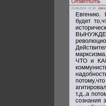
Ответить
13.08.2014 - 17:39
ZaKo
Евгению. 
будет то,ч
историчес
ВЫНУЖДЕ
революцио
Действит
марксизм
ЧТО и КАК
комму
надобност
потому,
агитирова
т.д.,а пот
сознания 