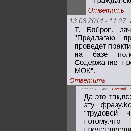
Гражданск
Ответить
13.08.2014 - 11:27
Т. Бобров, за
"Предлагаю п
проведет практ
на базе поло
Содержание пр
МОК".
Ответить
13.08.2014 - 14:26
Евгений
Да,это так,в
эту фразу.К
"трудовой н
потому,что 
представлен