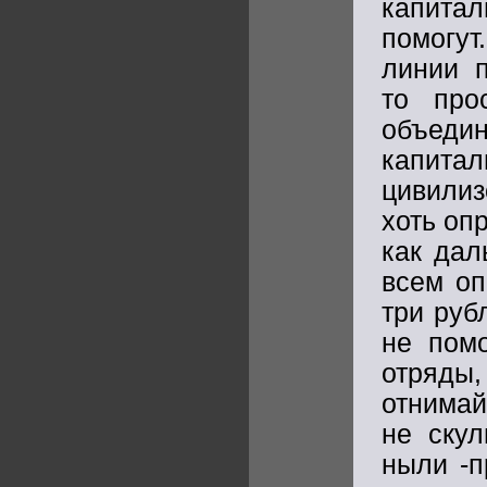
капитал
помогут
линии п
то про
объедин
капита
цивилиз
хоть оп
как дал
всем оп
три руб
не помо
отряды
отнимай
не ску
ныли -п