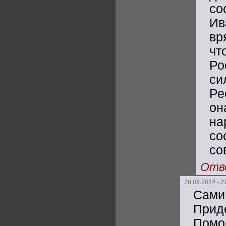
со
Ив
вр
чт
Ро
си
Ре
он
на
со
со
Отв
16.05.2014 - 2
Сами
Прид
Помо