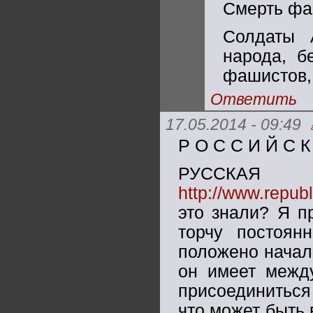
Смерть фа
Солдаты 
народа, б
фашистов, 
Ответить
17.05.2014 - 09:49
Р О С С И Й С К
РУССКА
http://www.republ
это знали? Я п
торчу постоян
положено начал
он имеет между
присоединиться
что может быть 