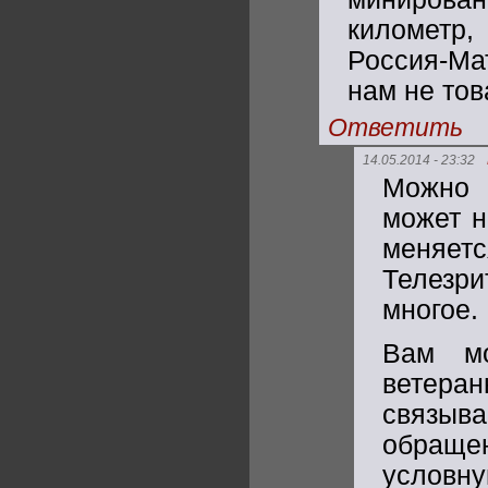
километр, 
Россия-Мат
нам не то
Ответить
14.05.2014 - 23:32
Можно 
может н
меняетс
Телезри
многое.
Вам мо
ветера
связыв
обраще
условну