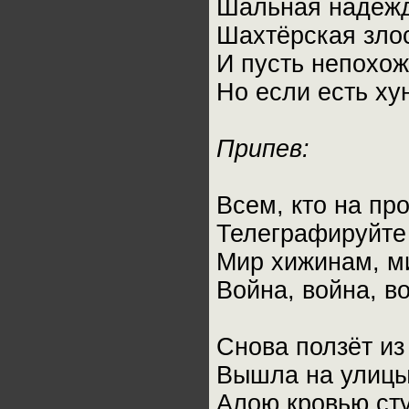
Шальная надежд
Шахтёрская злос
И пусть непохож
Но если есть хун
Припев:
Всем, кто на пр
Телеграфируйте 
Мир хижинам, м
Война, война, в
Снова ползёт из
Вышла на улицы,
Алою кровью сту