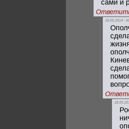
сами и 
Ответит
16.05.2014 - 0
Опол
сдел
жизн
опол
Кине
сде
помо
вопро
Ответ
16.05.20
Ро
ни
оп