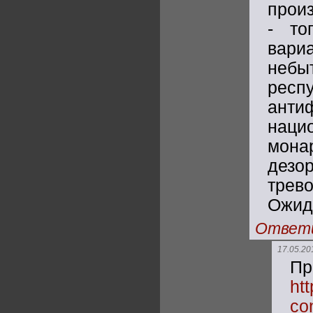
прои
- то
вари
небыт
респу
анти
наци
мона
дезор
трев
Ожида
Ответ
17.05.20
Пр
htt
co