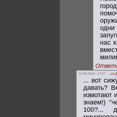
горо
помо
оруж
одн
запу
нас 
вме
мили
Ответ
14.05.2014 - 17:07
...из
... вот си
давать? В
измотают и
знаем!) "
100?... 
минирован