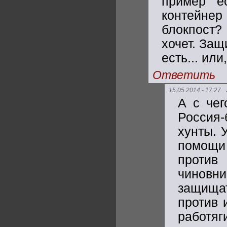
пример е
контейнер
блокпост?
хочет. Защ
есть... или
Ответить
15.05.2014 - 17:27
А с чег
Россия-
хунты. 
помощи 
против
чиновни
защищат
против 
работ