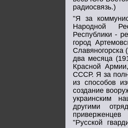
радиосвязь.)
"Я за коммуни
Народной Рес
Республики - р
город Артемовс
Славяногорска 
два месяца (19
Красной Армии,
СССР. Я за пол
из способов из
создание воору
украинским на
другими отря
приверженцев 
"Русской гвар