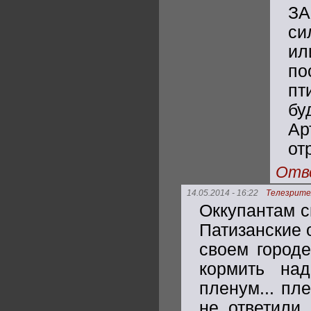
ЗА
си
ил
по
пт
бу
А
от
Отв
14.05.2014 - 16:22
Телезрите
Оккупантам с
Патизанские 
своем городе
кормить на
пленум... пл
не ответили.