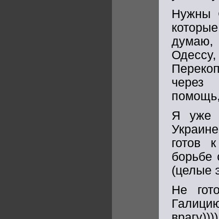
Нужны 
которы
думаю,
Одессу
Переко
через 
помощь,
Я уже 
Украине
готов 
борьбе 
(целые 
Не гот
Галици
врагу)