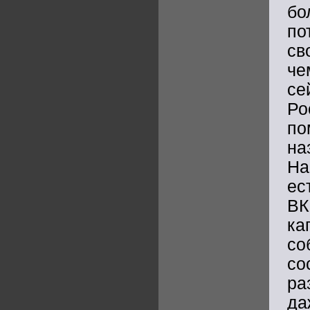
бо
по
св
че
се
Р
по
на
На
ес
ВК
ка
со
со
ра
да