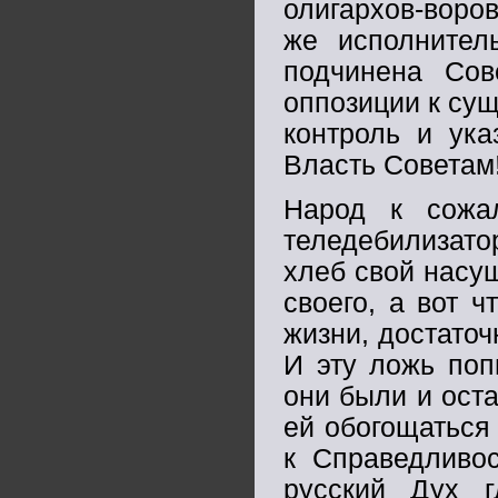
олигархов-воров
же исполнител
подчинена Сов
оппозиции к су
контроль и ук
Власть Советам!
Народ к сожа
теледебилизато
хлеб свой насу
своего, а вот 
жизни, достаточ
И эту ложь поп
они были и ост
ей обогощаться
к Справедливос
русский Дух г