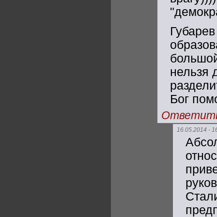
"демокр
Губаре
образов
большой
нельзя 
раздели
Бог пом
Ответит
16.05.2014 - 1
Абсо
отно
при
руко
Ста
пред