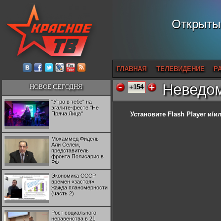
Открытый
ГЛАВНАЯ
ТЕЛЕВИДЕНИЕ
Р
Неведом
НОВОЕ СЕГОДНЯ
+154
"Утро в тебе" на
эгалите-фесте "Не
Пряча Лица"
Установите Flash Player
и/ил
Мохаммед Фидель
Али Селем,
представитель
фронта Полисарио в
РФ
Экономика СССР
времен «застоя»:
жажда планомерности
(часть 2)
Рост социального
неравенства в 21