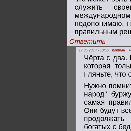
служить сво
международн
недопонимаю, н
правильным ре
Ответить
17.05.2014 - 10:56
Котран
R
Чёрта с два.
которая толь
Гляньте, что 
Нужно помнит
народ" буржу
самая правил
Они будут вс
продолжать 
богатых с бе