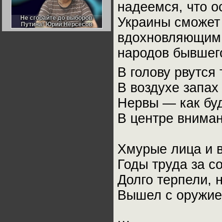
надеемся, что о
Германии:
парламентская
демократия или
Не сгорайте до выборов
Не сгорайте до выборов
Украины сможет 
диктатура
Путина! Юрий Нерсесов
Путина! Юрий Нерсесов
пролетариата?
Деятельность
вдохновляющим 
Хрущёва в 50-е годы.
Владимир Соловейчик
народов бывшег
Какова цена победы
В голову рвутся
СССР в Великой
Отечественной? Олег
В воздухе запа
Двуреченский о
потерянной
революционности
Нервы — как буд
В центре вниман
Хмурые лица и в
Годы труда за с
Долго терпели, 
Вышел с оружие