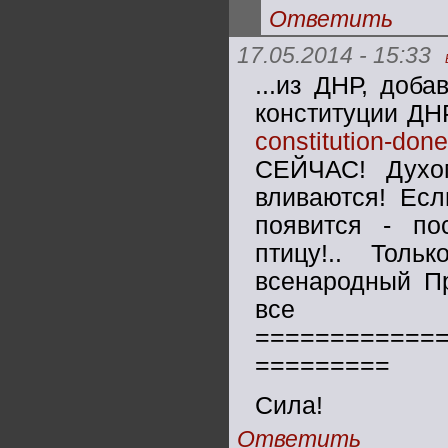
Ответить
17.05.2014 - 15:33
...из ДНР, доба
конституции ДН
constitution-done
СЕЙЧАС! Духо
вливаются! Есл
появится - п
птицу!.. Тол
всенародный Пр
все пам
============
=========
Сила!
Ответить