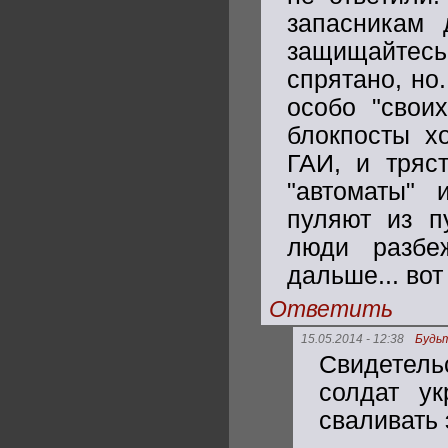
запасникам 
защищайтес
спрятано, но.
особо "своих
блокпосты х
ГАИ, и тряс
"автоматы" 
пуляют из пу
люди разбе
дальше... вот 
Ответить
15.05.2014 - 12:38
Будь
Свидетель
солдат ук
сваливать 