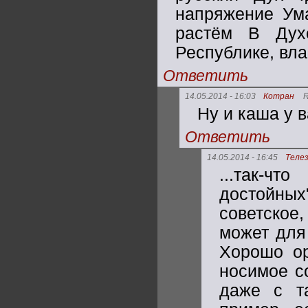
напряжение Ум
растём В Дух
Республике, вла
Ответить
14.05.2014 - 16:03
Котран
R
Ну и каша у 
Ответить
14.05.2014 - 16:45
Телез
...так-ч
достойных
советское
может для 
Хорошо ор
носимое с
даже с та