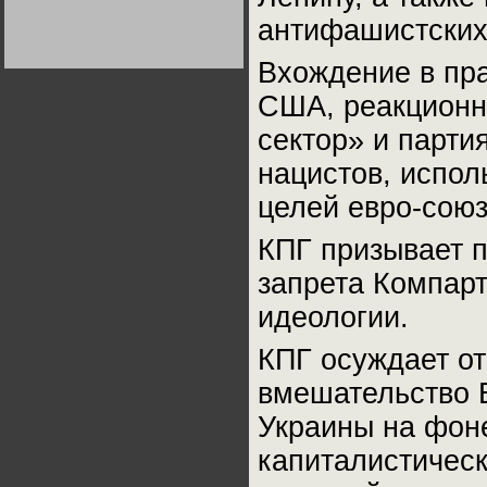
Германии:
антифашистских
парламентская
демократия или
диктатура
пролетариата?
Вхождение в пра
Деятельность
Хрущёва в 50-е годы.
Владимир Соловейчик
США, реакционны
сектор» и парти
Какова цена победы
СССР в Великой
нацистов, испол
Отечественной? Олег
Двуреченский о
целей евро-сою
потерянной
революционности
КПГ призывает 
запрета Компар
идеологии.
КПГ осуждает о
вмешательство 
Украины на фон
капиталистическ