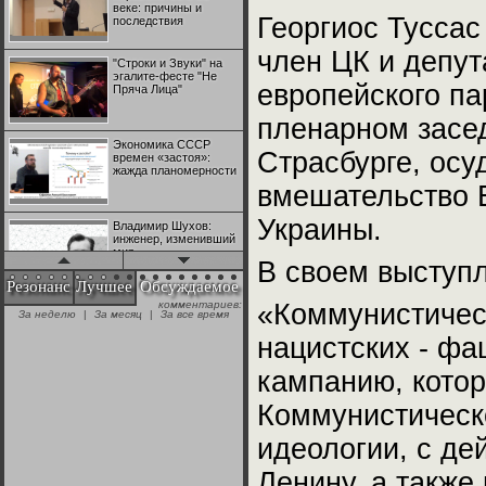
веке: причины и
Георгиос Туссас
последствия
член ЦК и депут
"Строки и Звуки" на
эгалите-фесте "Не
европейского па
Пряча Лица"
пленарном засе
Экономика СССР
Страсбурге, осу
времен «застоя»:
жажда планомерности
вмешательство 
Украины.
Владимир Шухов:
инженер, изменивший
мир
В своем выступл
Резонанс
Лучшее
Обсуждаемое
комментариев:
«Коммунистичес
"Аркадий Коц" на
За неделю
|
За месяц
|
За все время
эгалите-фесте "Не
Пряча Лица"
нацистских - фа
кампанию, котор
Контрапункты
глобализации:
Коммунистическ
геополитэкономическ
ий анализ
идеологии, с де
100 лет Ноябрьской
Ленину, а также 
революции в