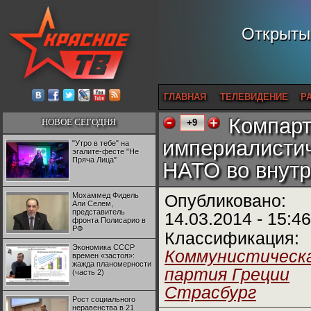
Открытый
ГЛАВНАЯ
ТЕЛЕВИДЕНИЕ
Р
Компарт
НОВОЕ СЕГОДНЯ
+9
империалистич
"Утро в тебе" на
эгалите-фесте "Не
Пряча Лица"
НАТО во внутр
Мохаммед Фидель
Опубликовано:
Али Селем,
представитель
14.03.2014 - 15:46
фронта Полисарио в
РФ
Классификация:
Экономика СССР
Коммунистическ
времен «застоя»:
жажда планомерности
партия Греции
(часть 2)
Страсбург
Рост социального
неравенства в 21