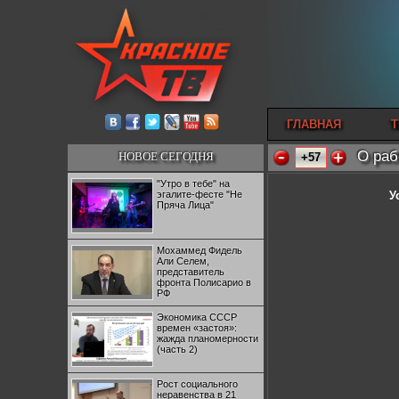
ГЛАВНАЯ
Т
О раб
НОВОЕ СЕГОДНЯ
+57
"Утро в тебе" на
эгалите-фесте "Не
У
Пряча Лица"
Мохаммед Фидель
Али Селем,
представитель
фронта Полисарио в
РФ
Экономика СССР
времен «застоя»:
жажда планомерности
(часть 2)
Рост социального
неравенства в 21