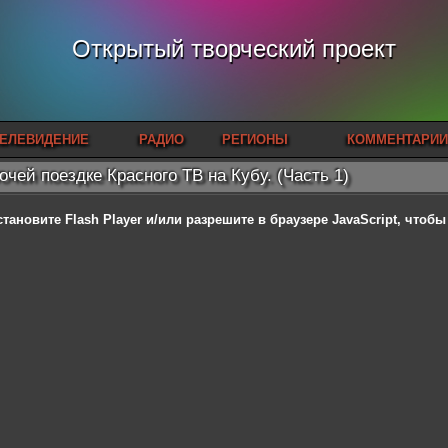
Открытый творческий проект
ЕЛЕВИДЕНИЕ
РАДИО
РЕГИОНЫ
КОММЕНТАРИИ
очей поездке Красного ТВ на Кубу. (Часть 1)
становите Flash Player
и/или разрешите в браузере JavaScript, чтоб