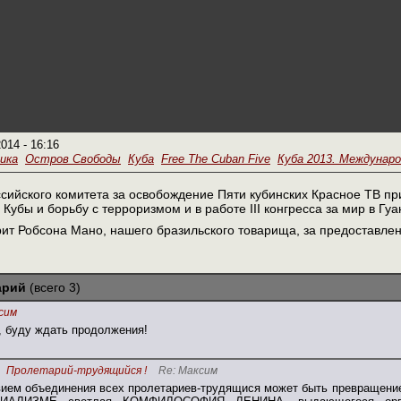
2014 - 16:16
ика
Остров Свободы
Куба
Free The Cuban Five
Куба 2013. Междунаро
ийского комитета за освобождение Пяти кубинских Красное ТВ при
Кубы и борьбу с терроризмом и в работе III конгресса за мир в Гу
рит Робсона Мано, нашего бразильского товарища, за предоставл
арий
(всего 3)
сим
, буду ждать продолжения!
Пролетарий-трудящийся !
Re: Максим
ием объединения всех пролетариев-трудящися может быть превращени