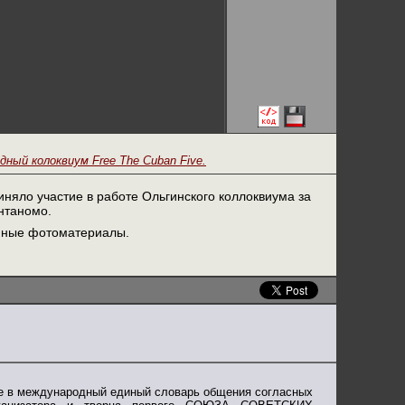
дный колоквиум Free The Cuban Five.
няло участие в работе Ольгинского коллоквиума за
антаномо.
енные фотоматериалы.
е в международный единый словарь общения согласных