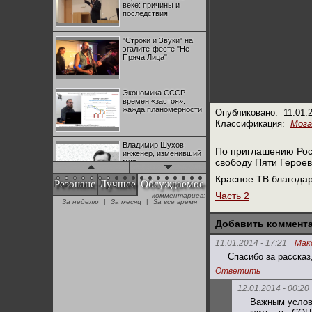
веке: причины и
последствия
"Строки и Звуки" на
эгалите-фесте "Не
Пряча Лица"
Экономика СССР
времен «застоя»:
жажда планомерности
Опубликовано:
11.01.
Классификация:
Моза
Владимир Шухов:
По приглашению Росс
инженер, изменивший
свободу Пяти Героев 
мир
Красное ТВ благода
Резонанс
Лучшее
Обсуждаемое
Часть 2
комментариев:
"Аркадий Коц" на
За неделю
|
За месяц
|
За все время
эгалите-фесте "Не
Пряча Лица"
Добавить коммент
11.01.2014 - 17:21
Мак
Контрапункты
Спасибо за рассказ
глобализации:
геополитэкономическ
Ответить
ий анализ
12.01.2014 - 00:20
Важным услов
100 лет Ноябрьской
революции в