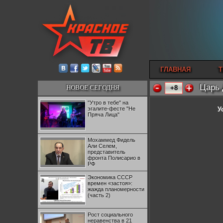
ГЛАВНАЯ
Т
Царь 
НОВОЕ СЕГОДНЯ
+8
"Утро в тебе" на
эгалите-фесте "Не
У
Пряча Лица"
Мохаммед Фидель
Али Селем,
представитель
фронта Полисарио в
РФ
Экономика СССР
времен «застоя»:
жажда планомерности
(часть 2)
Рост социального
неравенства в 21