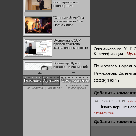
веке: причины и
последствия
"Строки и Звуки" на
эгалите-фесте "Не
Пряча Лица"
Экономика СССР
времен «застоя»:
жажда планомерности
Опубликовано:
01.11.
Классификация:
Мул
Владимир Шухов:
По мотивам народной
инженер, изменивший
мир
Режиссеры: Валентин
Резонанс
Лучшее
Обсуждаемое
СССР, 1934 г.
комментариев:
"Аркадий Коц" на
За неделю
|
За месяц
|
За все время
эгалите-фесте "Не
Добавить коммент
Пряча Лица"
04.11.2013 - 19:39
comu
Никого царь не нап
Контрапункты
глобализации:
Ответить
геополитэкономическ
ий анализ
Добавить коммент
100 лет Ноябрьской
революции в