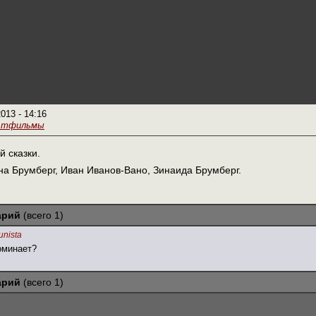
2013 - 14:16
ьтфильмы
 сказки.
а Брумберг, Иван Иванов-Вано, Зинаида Брумберг.
арий
(всего 1)
nista
оминает?
арий
(всего 1)