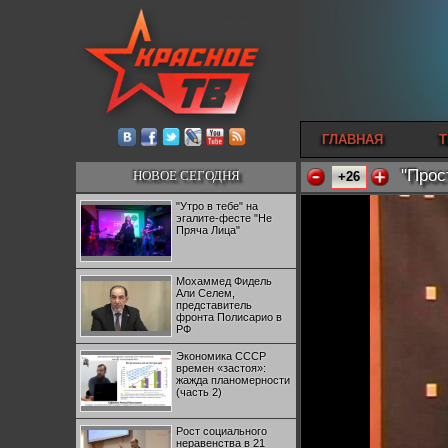
ГЛАВНАЯ
Т
"Прос
НОВОЕ СЕГОДНЯ
+26
"Утро в тебе" на
эгалите-фесте "Не
Пряча Лица"
Мохаммед Фидель
Али Селем,
представитель
фронта Полисарио в
РФ
Экономика СССР
времен «застоя»:
жажда планомерности
(часть 2)
Рост социального
неравенства в 21