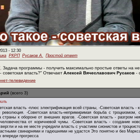
2013 - 12:30
ика
РКРП
Русаков А.
Простой ответ
"
. Задача программы - получить максимально простые ответы на н
 - советская власть?" Отвечает
Алексей Вячеславович Русаков
- 
рнет-телевидение
арий
(всего 3)
иль
ветская власть -плюс электрификация всей страны, -Советская власть - 
я революция. -Советская власть-непримиримая борьба с троцкизмом, 
а страны к обороне от внешних врагов. -Советская власть - разгром н
овечества от коричневой чумы. -Советская власть - создание нового образа жизн
вергли и на ее месте учредили власть с участием сионистов и троцкисто
астными свинарнями и гадюшнями не удастся Это понятно и без Маркса 
х впереди прогресса