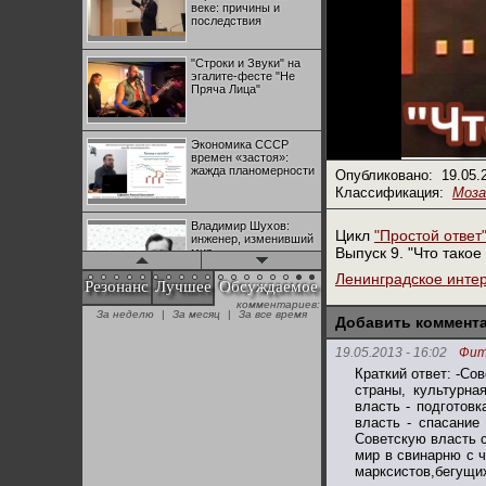
веке: причины и
последствия
"Строки и Звуки" на
эгалите-фесте "Не
Пряча Лица"
Экономика СССР
времен «застоя»:
жажда планомерности
Опубликовано:
19.05.
Классификация:
Моза
Владимир Шухов:
Цикл
"Простой ответ
инженер, изменивший
Выпуск 9. "Что такое
мир
Ленинградское инте
Резонанс
Лучшее
Обсуждаемое
комментариев:
"Аркадий Коц" на
За неделю
|
За месяц
|
За все время
эгалите-фесте "Не
Добавить коммент
Пряча Лица"
19.05.2013 - 16:02
Фит
Краткий ответ: -Со
Контрапункты
страны, культурна
глобализации:
власть - подготовк
геополитэкономическ
власть - спасание чел
ий анализ
Советскую власть с
мир в свинарню с ч
100 лет Ноябрьской
марксистов,бегущи
революции в