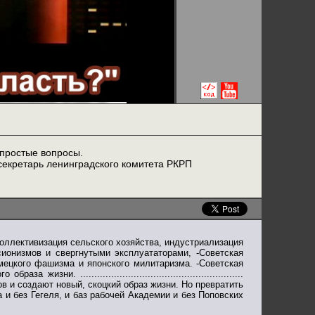
епростые вопросы.
секретарь ленинградского комитета РКРП
коллективизация сельского хозяйства, индустриализация
сионизмов и свергнутыми эксплуататорами, -Советская
емецкого фашизма и японского милитаризма. -Советская
и. ..........................................................
в и создают новый, скоцкий образ жизни. Но превратить
и без Гегеля, и баз рабочей Академии и без Поповских