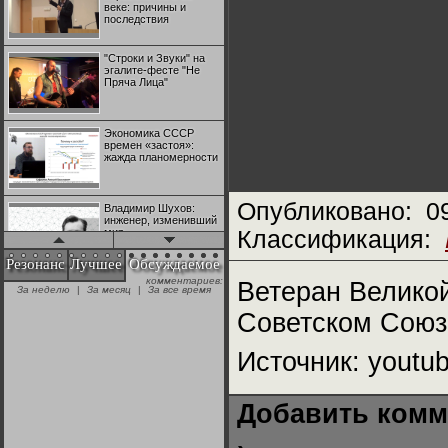
веке: причины и
последствия
"Строки и Звуки" на
эгалите-фесте "Не
Пряча Лица"
Экономика СССР
времен «застоя»:
жажда планомерности
Опубликовано:
0
Владимир Шухов:
инженер, изменивший
мир
Классификация:
Резонанс
Лучшее
Обсуждаемое
комментариев:
"Аркадий Коц" на
Ветеран Великой
За неделю
|
За месяц
|
За все время
эгалите-фесте "Не
Пряча Лица"
Советском Союз
Источник: youtu
Контрапункты
глобализации:
геополитэкономическ
ий анализ
Добавить комм
100 лет Ноябрьской
революции в