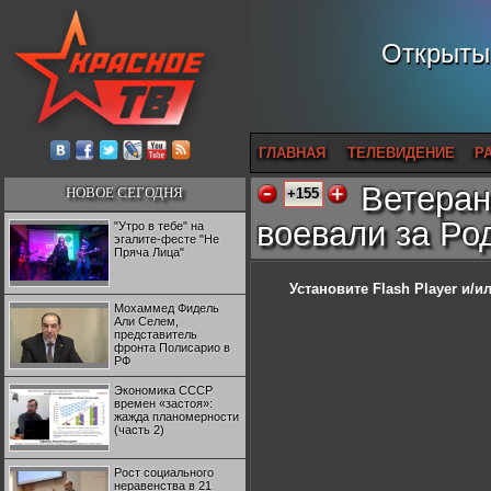
Открытый
ГЛАВНАЯ
ТЕЛЕВИДЕНИЕ
Р
Ветеран
НОВОЕ СЕГОДНЯ
+155
воевали за Род
"Утро в тебе" на
эгалите-фесте "Не
Пряча Лица"
Установите Flash Player
и/ил
Мохаммед Фидель
Али Селем,
представитель
фронта Полисарио в
РФ
Экономика СССР
времен «застоя»:
жажда планомерности
(часть 2)
Рост социального
неравенства в 21