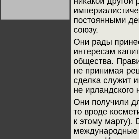
никакой другой 
Германии:
парламентская
империалистичес
демократия или
диктатура
постоянными де
пролетариата?
Деятельность
Хрущёва в 50-е годы.
Владимир Соловейчик
союзу.
Они рады принес
Какова цена победы
СССР в Великой
интересам капит
Отечественной? Олег
Двуреченский о
потерянной
общества. Прави
революционности
не принимая ре
сделка служит 
не ирландского 
Они получили дл
то вроде космет
к этому марту).
международные 