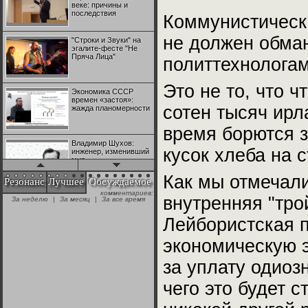
веке: причины и
последствия
Коммунистическа
не должен обма
"Строки и Звуки" на
эгалите-фесте "Не
Пряча Лица"
политтехнологам
Это не то, что 
Экономика СССР
времен «застоя»:
сотен тысяч ирл
жажда планомерности
время борются з
Владимир Шухов:
кусок хлеба на с
инженер, изменивший
мир
Как мы отмечали
Резонанс
Лучшее
Обсуждаемое
комментариев:
"Аркадий Коц" на
внутренняя "тро
За неделю
|
За месяц
|
За все время
эгалите-фесте "Не
Пряча Лица"
Лейбористская 
экономическую э
Контрапункты
глобализации:
за уплату одиоз
геополитэкономическ
ий анализ
чего это будет 
100 лет Ноябрьской
революции в