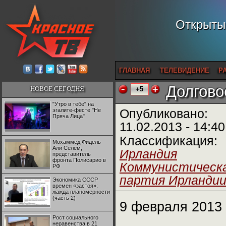
Открытый
ГЛАВНАЯ
ТЕЛЕВИДЕНИЕ
Р
Долгово
НОВОЕ СЕГОДНЯ
+5
"Утро в тебе" на
эгалите-фесте "Не
Опубликовано:
Пряча Лица"
11.02.2013 - 14:40
Классификация:
Мохаммед Фидель
Али Селем,
Ирландия
представитель
фронта Полисарио в
Коммунистическ
РФ
партия Ирланди
Экономика СССР
времен «застоя»:
жажда планомерности
(часть 2)
9 февраля 2013 
Рост социального
неравенства в 21