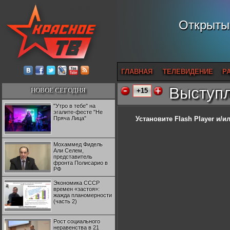
Открытый
ГЛАВНАЯ
ТЕЛЕВИДЕНИЕ
Р
Выступл
НОВОЕ СЕГОДНЯ
+15
"Утро в тебе" на
эгалите-фесте "Не
Пряча Лица"
Установите Flash Player
и/ил
Мохаммед Фидель
Али Селем,
представитель
фронта Полисарио в
РФ
Экономика СССР
времен «застоя»:
жажда планомерности
(часть 2)
Рост социального
неравенства в 21