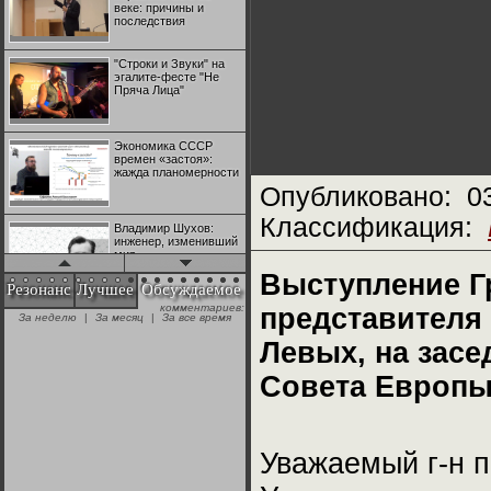
веке: причины и
последствия
"Строки и Звуки" на
эгалите-фесте "Не
Пряча Лица"
Экономика СССР
времен «застоя»:
жажда планомерности
Опубликовано:
0
Классификация:
Владимир Шухов:
инженер, изменивший
мир
Выступление Гр
Резонанс
Лучшее
Обсуждаемое
комментариев:
представителя
"Аркадий Коц" на
За неделю
|
За месяц
|
За все время
эгалите-фесте "Не
Пряча Лица"
Левых, на зас
Совета Европ
Контрапункты
глобализации:
геополитэкономическ
ий анализ
Уважаемый г-н п
100 лет Ноябрьской
революции в