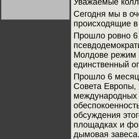
Уважаемые колл
Германии:
парламентская
демократия или
Сегодня мы в о
диктатура
пролетариата?
Деятельность
происходящие в
Хрущёва в 50-е годы.
Владимир Соловейчик
Прошло ровно 6 
Какова цена победы
псевдодемократ
СССР в Великой
Отечественной? Олег
Молдове режим 
Двуреченский о
потерянной
революционности
единственный о
Прошло 6 месяце
Совета Европы, 
международных 
обеспокоенность
обсуждения этог
площадках и фор
дымовая завеса