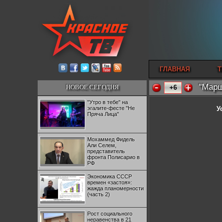
ГЛАВНАЯ
Т
"Марш
НОВОЕ СЕГОДНЯ
+6
"Утро в тебе" на
эгалите-фесте "Не
У
Пряча Лица"
Мохаммед Фидель
Али Селем,
представитель
фронта Полисарио в
РФ
Экономика СССР
времен «застоя»:
жажда планомерности
(часть 2)
Рост социального
неравенства в 21