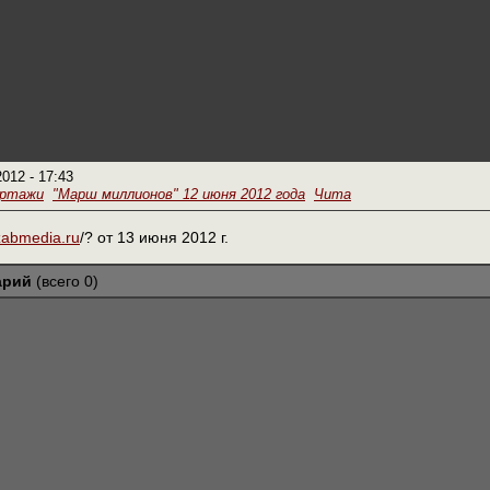
2012 - 17:43
ортажи
"Марш миллионов" 12 июня 2012 года
Чита
/zabmedia.ru
/? от 13 июня 2012 г.
арий
(всего 0)