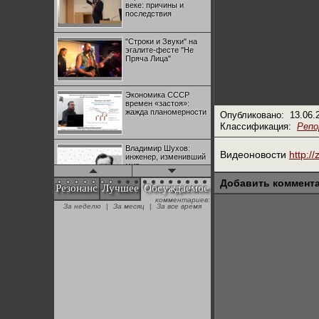
веке: причины и
последствия
"Строки и Звуки" на
эгалите-фесте "Не
Пряча Лица"
Экономика СССР
времен «застоя»:
жажда планомерности
Опубликовано:
13.06.
Классификация:
Реп
Владимир Шухов:
Видеоновости
http:/
инженер, изменивший
мир
Добавить коммент
Резонанс
Лучшее
Обсуждаемое
комментариев:
"Аркадий Коц" на
За неделю
|
За месяц
|
За все время
эгалите-фесте "Не
Пряча Лица"
Контрапункты
глобализации:
геополитэкономическ
ий анализ
100 лет Ноябрьской
революции в