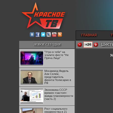
ГЛАВНАЯ
Т
Шеств
НОВОЕ СЕГОДНЯ
+24
"Утро в тебе" на
эгалите-фесте "Не
У
Пряча Лица"
Мохаммед Фидель
Али Селем,
представитель
фронта Полисарио в
РФ
Экономика СССР
времен «застоя»:
жажда планомерности
(часть 2)
Рост социального
неравенства в 21