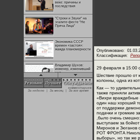
веке: причины и
последствия
"Строки и Звуки" на
эгалите-фесте "Не
Пряча Лица"
Экономика СССР
времен «застоя»:
жажда планомерности
Опубликовано:
01.03.
Классификация:
Реп
Владимир Шухов:
29 февраля в 15:00 
инженер, изменивший
мир
Шествие прошло от 
колонны, одна из ко
Резонанс
Лучшее
Обсуждаемое
Как — то удивитель
комментариев:
"Аркадий Коц" на
За неделю
|
За месяц
|
За все время
эгалите-фесте "Не
также приняли актив
Пряча Лица"
«Вихри враждебные с
один наш хороший то
от поддержки демонс
Контрапункты
подачки и громкие 
глобализации:
,было очень смешно:
геополитэкономическ
выступаем за бойкот
ий анализ
Миронов и Зюганов 
РОТ ФРОНТА Николай
100 лет Ноябрьской
выборы», но так же 
революции в