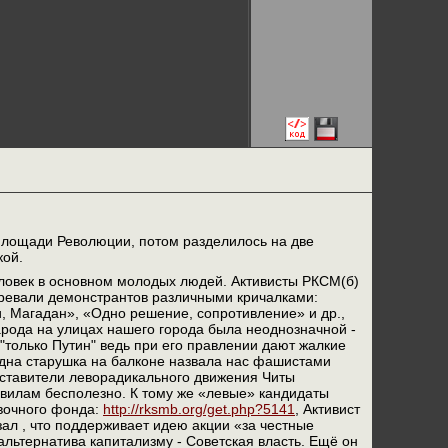
площади Революции, потом разделилось на две
кой.
ловек в основном молодых людей. Активисты РКСМ(б)
гревали демонстрантов различными кричалками:
и, Магадан», «Одно решение, сопротивление» и др.,
арода на улицах нашего города была неоднозначной -
"только Путин" ведь при его правлении дают жалкие
 одна старушка на балконе назвала нас фашистами
дставители леворадикального движения Читы
авилам бесполезно. К тому же «левые» кандидаты
овочного фонда:
http://rksmb.org/get.php?5141
, Активист
л , что поддерживает идею акции «за честные
альтернатива капитализму - Советская власть. Ещё он