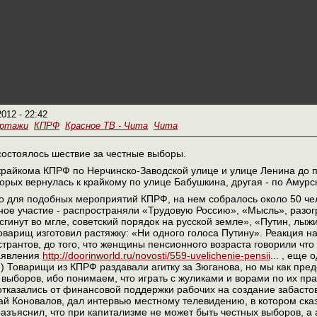
2012 - 22:42
ортажи
КПРФ
Красное ТВ - Чита
Чита
состоялось шествие за честные выборы.
крайкома КПРФ по Нерчинско-Заводской улице и улице Ленина до 
торых вернулась к крайкому по улице Бабушкина, другая - по Амурс
но для подобных мероприятий КПРФ, на нем собралось около 50 че
ное участие - распространяли «Трудовую Россию», «Мысль», разо
гинут во мгле, советский порядок на русской земле», «Путин, лыж
варищ изготовил растяжку: «Ни одного голоса Путину». Реакция н
трантов, до того, что женщины пенсионного возраста говорили что 
заявления
http://doorinworld.ru/novosti/559-uvelichenie-pensii
... , еще
) Товарищи из КПРФ раздавали агитку за Зюганова, но мы как пре
 выборов, ибо понимаем, что играть с жуликами и ворами по их пр
отказались от финансовой поддержки рабочих на создание забаст
 Коновалов, дал интервью местному телевидению, в котором сказа
разъяснил, что при капитализме не может быть честных выборов, а 