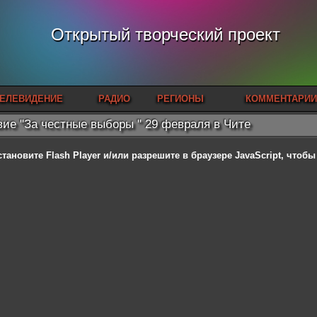
Открытый творческий проект
ЕЛЕВИДЕНИЕ
РАДИО
РЕГИОНЫ
КОММЕНТАРИИ
ие "За честные выборы " 29 февраля в Чите
становите Flash Player
и/или разрешите в браузере JavaScript, чтоб