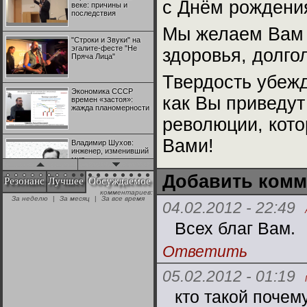
с Днём рождени
веке: причины и
последствия
Мы желаем Вам 
"Строки и Звуки" на
эгалите-фесте "Не
здоровья, долгол
Пряча Лица"
Твердость убежд
Экономика СССР
как Вы приведут
времен «застоя»:
жажда планомерности
революции, кото
Вами!
Владимир Шухов:
инженер, изменивший
мир
Добавить комм
Резонанс
Лучшее
Обсуждаемое
комментариев:
"Аркадий Коц" на
За неделю
|
За месяц
|
За все время
эгалите-фесте "Не
04.02.2012 - 22:49
Пряча Лица"
Всех благ Вам.
Контрапункты
Ответить
глобализации:
геополитэкономическ
ий анализ
05.02.2012 - 01:19
кто такой почему
100 лет Ноябрьской
революции в