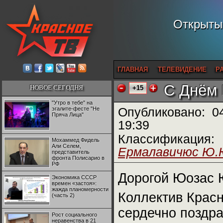
Открытый
ГЛАВНАЯ
ТЕЛЕВИДЕНИЕ
Р
С Днём 
НОВОЕ СЕГОДНЯ
+15
"Утро в тебе" на
эгалите-фесте "Не
Опубликовано:
0
Пряча Лица"
19:39
Классификация:
Мохаммед Фидель
Али Селем,
Ермалавичюс Ю.
представитель
фронта Полисарио в
РФ
Дорогой Юозас 
Экономика СССР
времен «застоя»:
жажда планомерности
Коллектив Красн
(часть 2)
сердечно поздра
Рост социального
неравенства в 21