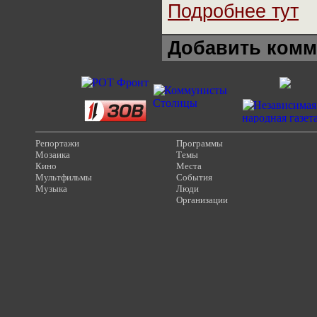
Подробнее тут
Добавить комм
Репортажи
Программы
Мозаика
Темы
Кино
Места
Мультфильмы
События
Музыка
Люди
Организации