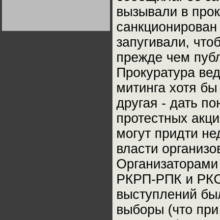
Германии:
вызывали в прок
парламентская
демократия или
диктатура
санкционирован 
пролетариата?
Деятельность
Хрущёва в 50-е годы.
запугивали, что
Владимир Соловейчик
прежде чем публ
Какова цена победы
Прокуратура вед
СССР в Великой
Отечественной? Олег
митинга хотя бы
Двуреченский о
потерянной
революционности
другая - дать по
протестных акция
могут придти не
власти организ
Организаторами 
РКРП-РПК и РКС
выступлений был
выборы (что при