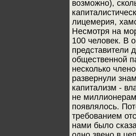
возможно), скол
капиталистическ
лицемерия, хамс
Несмотря на мор
100 человек. В 
представители 
общественной п
несколько член
развернули зна
капитализм - вл
не миллионерам
появлялось. Пот
требованием отс
нами было сказа
одно звено в це