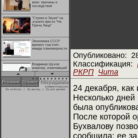
веке: причины и
последствия
"Строки и Звуки" на
эгалите-фесте "Не
Пряча Лица"
Экономика СССР
времен «застоя»:
жажда планомерности
Опубликовано:
2
Классификация:
Владимир Шухов:
инженер, изменивший
РКРП
Чита
мир
Резонанс
Лучшее
Обсуждаемое
24 декабря, как 
комментариев:
"Аркадий Коц" на
За неделю
|
За месяц
|
За все время
эгалите-фесте "Не
Пряча Лица"
Несколько дней 
была опубликова
Контрапункты
глобализации:
После которой о
геополитэкономическ
ий анализ
Бухвалову позв
сообщила: ее за
100 лет Ноябрьской
революции в