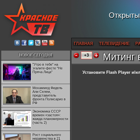
Открытый
ГЛАВНАЯ
ТЕЛЕВИДЕНИЕ
Р
Митинг 
НОВОЕ СЕГОДНЯ
+3
"Утро в тебе" на
эгалите-фесте "Не
Пряча Лица"
Установите Flash Player
и/ил
Мохаммед Фидель
Али Селем,
представитель
фронта Полисарио в
РФ
Экономика СССР
времен «застоя»:
жажда планомерности
(часть 2)
Рост социального
неравенства в 21