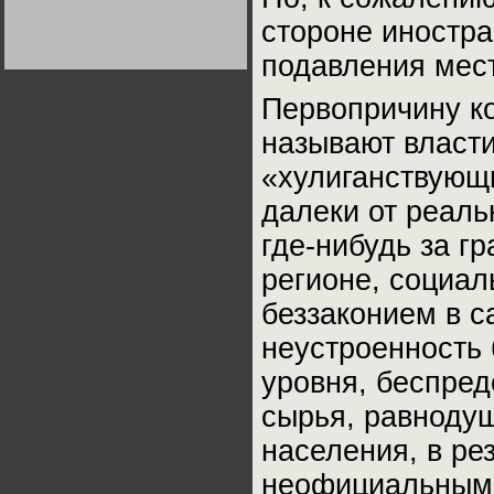
Германии:
стороне иностра
парламентская
демократия или
диктатура
подавления мест
пролетариата?
Деятельность
Хрущёва в 50-е годы.
Владимир Соловейчик
Первопричину ко
называют власт
Какова цена победы
СССР в Великой
«хулиганствующ
Отечественной? Олег
Двуреченский о
потерянной
далеки от реаль
революционности
где-нибудь за г
регионе, социа
беззаконием в с
неустроенность 
уровня, беспред
сырья, равноду
населения, в ре
неофициальным 