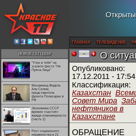
Открытый
ГЛАВНАЯ
ТЕЛЕВИДЕНИЕ
Р
О ситуа
НОВОЕ СЕГОДНЯ
--
"Утро в тебе" на
эгалите-фесте "Не
Опубликовано:
Пряча Лица"
17.12.2011 - 17:54
Классификация:
Мохаммед Фидель
Али Селем,
Казахстан
Всем
представитель
фронта Полисарио в
Совет Мира
Заб
РФ
нефтяников в
Экономика СССР
времен «застоя»:
Казахстане
жажда планомерности
(часть 2)
ОБРАЩЕНИЕ
Рост социального
неравенства в 21