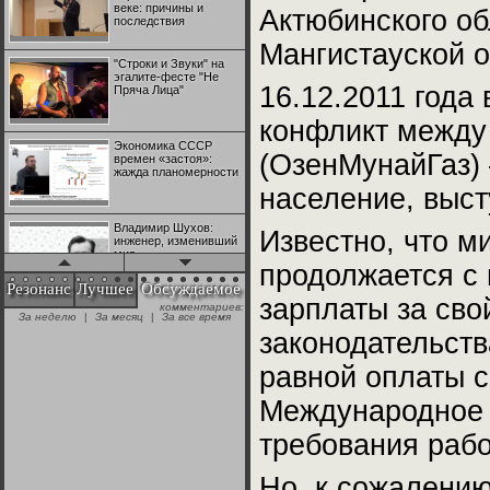
веке: причины и
Актюбинского о
последствия
Мангистауской о
"Строки и Звуки" на
эгалите-фесте "Не
16.12.2011 года
Пряча Лица"
конфликт между
Экономика СССР
(ОзенМунайГаз) 
времен «застоя»:
жажда планомерности
население, выст
Владимир Шухов:
Известно, что м
инженер, изменивший
мир
продолжается с 
Резонанс
Лучшее
Обсуждаемое
зарплаты за сво
комментариев:
"Аркадий Коц" на
За неделю
|
За месяц
|
За все время
эгалите-фесте "Не
законодательств
Пряча Лица"
равной оплаты 
Контрапункты
Международное 
глобализации:
геополитэкономическ
ий анализ
требования раб
100 лет Ноябрьской
Но, к сожалению
революции в