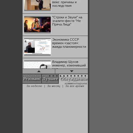
веке: причины и
последствия
"Строки и Звуки" на
эгалите-фесте "Не
Пряча Лица"
Экономика СССР
времен «застоя»:
жажда планомерности
Владимир Шухов:
инженер, изменивший
мир
Резонанс
Лучшее
Обсуждаемое
комментариев:
"Аркадий Коц" на
За неделю
|
За месяц
|
За все время
эгалите-фесте "Не
Пряча Лица"
Контрапункты
глобализации:
геополитэкономическ
ий анализ
100 лет Ноябрьской
революции в