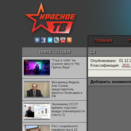
ГЛАВНАЯ
Т
13
НОВОЕ СЕГОДНЯ
"Утро в тебе" на
Опубликовано:
01.12.
эгалите-фесте "Не
Классификация:
2011
Пряча Лица"
Добавить коммент
Мохаммед Фидель
Али Селем,
представитель
фронта Полисарио в
РФ
Экономика СССР
времен «застоя»:
жажда планомерности
(часть 2)
Рост социального
неравенства в 21