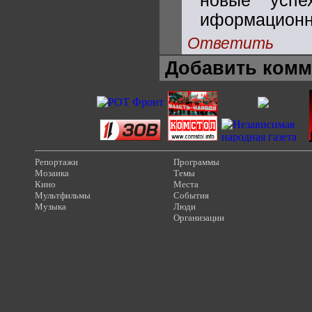
новые успе
иформационно
Ответить
Добавить комм
Репортажи
Программы
Мозаика
Темы
Кино
Места
Мультфильмы
События
Музыка
Люди
Организации