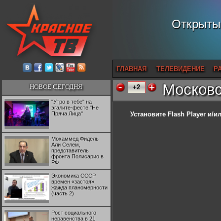
Открытый
ГЛАВНАЯ
ТЕЛЕВИДЕНИЕ
Р
Московс
НОВОЕ СЕГОДНЯ
+2
"Утро в тебе" на
эгалите-фесте "Не
Пряча Лица"
Установите Flash Player
и/ил
Мохаммед Фидель
Али Селем,
представитель
фронта Полисарио в
РФ
Экономика СССР
времен «застоя»:
жажда планомерности
(часть 2)
Рост социального
неравенства в 21