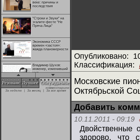
веке: причины и
последствия
"Строки и Звуки" на
эгалите-фесте "Не
Пряча Лица"
Экономика СССР
времен «застоя»:
жажда планомерности
Опубликовано:
1
Классификация:
Владимир Шухов:
инженер, изменивший
мир
Московские пио
Резонанс
Лучшее
Обсуждаемое
комментариев:
Октябрьской Со
"Аркадий Коц" на
За неделю
|
За месяц
|
За все время
эгалите-фесте "Не
Пряча Лица"
Добавить комм
Контрапункты
глобализации:
10.11.2011 - 09:19
геополитэкономическ
ий анализ
Двойственные 
здорово, что 
100 лет Ноябрьской
революции в