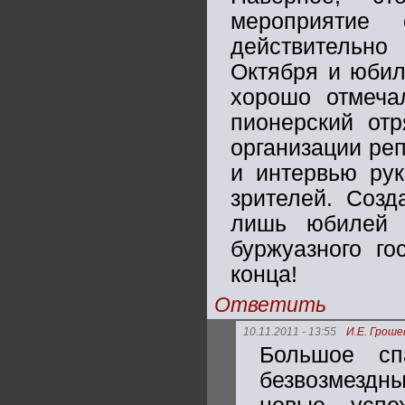
мероприятие
действительно
Октября и юбил
хорошо отмеча
пионерский отр
организации ре
и интервью рук
зрителей. Созд
лишь юбилей 
буржуазного го
конца!
Ответить
10.11.2011 - 13:55
И.Е. Гроше
Большое сп
безвозмездн