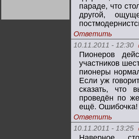
Германии:
параде, что сто
парламентская
демократия или
другой, ощущ
диктатура
пролетариата?
Деятельность
постмодернистск
Хрущёва в 50-е годы.
Владимир Соловейчик
Ответить
Какова цена победы
10.11.2011 - 12:30
СССР в Великой
Отечественной? Олег
Пионеров дейс
Двуреченский о
потерянной
революционности
участников шест
пионеры нормал
Если уж говорит
сказать, что 
проведён по ж
ещё. Ошибочка! 
Ответить
10.11.2011 - 13:25
Наверное, ст