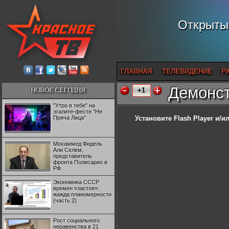
Открытый
ГЛАВНАЯ
ТЕЛЕВИДЕНИЕ
Р
Демонст
НОВОЕ СЕГОДНЯ
+1
"Утро в тебе" на
эгалите-фесте "Не
Пряча Лица"
Установите Flash Player
и/ил
Мохаммед Фидель
Али Селем,
представитель
фронта Полисарио в
РФ
Экономика СССР
времен «застоя»:
жажда планомерности
(часть 2)
Рост социального
неравенства в 21