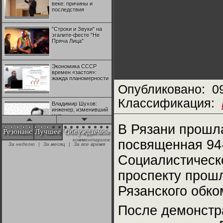
веке: причины и
последствия
"Строки и Звуки" на
эгалите-фесте "Не
Пряча Лица"
Экономика СССР
времен «застоя»:
жажда планомерности
Опубликовано:
0
Классификация:
Владимир Шухов:
инженер, изменивший
мир
В Рязани прошл
Резонанс
Лучшее
Обсуждаемое
комментариев:
посвященная 94
"Аркадий Коц" на
За неделю
|
За месяц
|
За все время
эгалите-фесте "Не
Пряча Лица"
Социалистическ
проспекту прошл
Контрапункты
глобализации:
Рязанского обк
геополитэкономическ
ий анализ
После демонстра
100 лет Ноябрьской
революции в