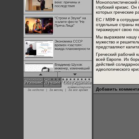
Монополистический 
веке: причины и
последствия
глубокий кризис. Он
которых греческие р
"Строки и Звуки" на
ЕС / МВФ в сотрудни
эгалите-фесте "Не
отдельные страны яв
Пряча Лица"
тиражируют свою пол
Мы выражаем нашу с
Экономика СССР
мужество и решитель
времен «застоя»:
представляют капит
жажда планомерности
Греческий рабочий к
всей Европе. Их бор
действий солидарнос
Владимир Шухов:
инженер, изменивший
идеологического кри
мир
Резонанс
Лучшее
Обсуждаемое
комментариев:
"Аркадий Коц" на
Добавить коммент
За неделю
|
За месяц
|
За все время
эгалите-фесте "Не
Пряча Лица"
Контрапункты
глобализации:
геополитэкономическ
ий анализ
100 лет Ноябрьской
революции в