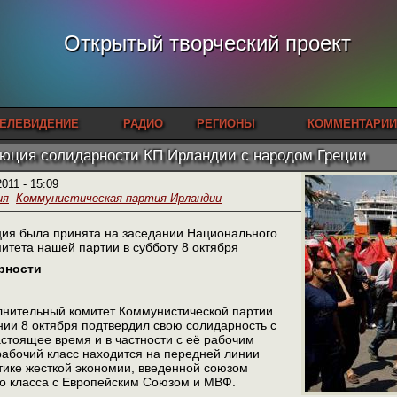
Открытый творческий проект
ЕЛЕВИДЕНИЕ
РАДИО
РЕГИОНЫ
КОММЕНТАРИИ
юция солидарности КП Ирландии с народом Греции
2011 - 15:09
ия
Коммунистическая партия Ирландии
я была принята на заседании Национального
итета нашей партии в субботу 8 октября
рности
нительный комитет Коммунистической партии
ии 8 октября подтвердил свою солидарность с
стоящее время и в частности с её рабочим
рабочий класс находится на передней линии
тике жесткой экономии, введенной союзом
го класса с Европейским Союзом и МВФ.