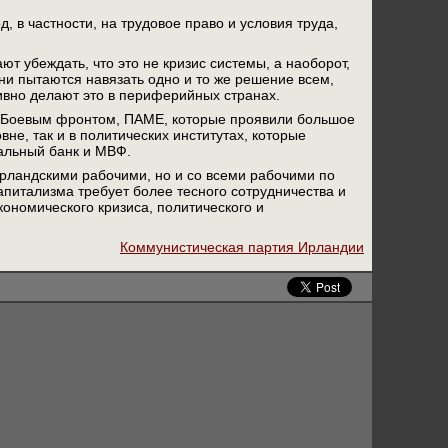
 в частности, на трудовое право и условия труда,
т убеждать, что это не кризис системы, а наоборот,
и пытаются навязать одно и то же решение всем,
сивно делают это в периферийных странах.
м Боевым фронтом, ПАМЕ, которые проявили большое
не, так и в политических институтах, которые
альный банк и МВФ.
ирландскими рабочими, но и со всеми рабочими по
апитализма требует более тесного сотрудничества и
кономического кризиса, политического и
Коммунистическая партия Ирландии