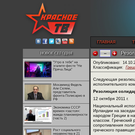
ГЛАВНАЯ
Т
Резол
НОВОЕ СЕГОДНЯ
--
"Утро в тебе" на
Опубликовано:
14.10.
эгалите-фесте "Не
Классификация:
Грец
Пряча Лица"
Следующая резолюци
исполнительного ком
Мохаммед Фидель
Али Селем,
Резолюция солида
представитель
фронта Полисарио в
12 октября 2011 г.
РФ
Национальный испол
Экономика СССР
Ирландии на заседан
времен «застоя»:
жажда планомерности
народом Греции в на
(часть 2)
классом. Греческий 
сопротивления поли
греческого правяще
Рост социального
неравенства в 21