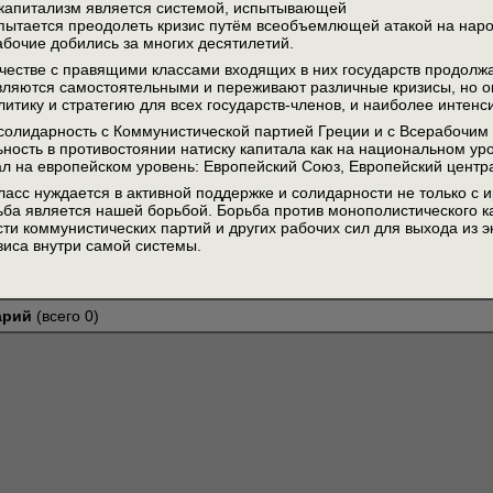
капитализм является системой, испытывающей
 пытается преодолеть кризис путём всеобъемлющей атакой на народ,
абочие добились за многих десятилетий.
честве с правящими классами входящих в них государств продолжаю
ляются самостоятельными и переживают различные кризисы, но он
итику и стратегию для всех государств-членов, и наиболее интен
олидарность с Коммунистической партией Греции и с Всерабочи
ность в противостоянии натиску капитала как на национальном уров
ал на европейском уровень: Европейский Союз, Европейский центр
ласс нуждается в активной поддержке и солидарности не только с 
ьба является нашей борьбой. Борьба против монополистического к
ти коммунистических партий и других рабочих сил для выхода из э
зиса внутри самой системы.
арий
(всего 0)