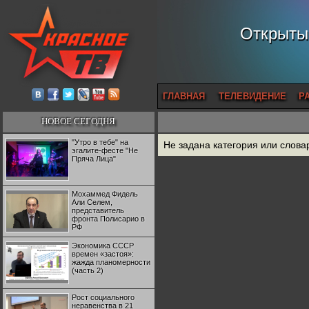
Открытый
ГЛАВНАЯ
ТЕЛЕВИДЕНИЕ
Р
НОВОЕ СЕГОДНЯ
"Утро в тебе" на
Не задана категория или слова
эгалите-фесте "Не
Пряча Лица"
Мохаммед Фидель
Али Селем,
представитель
фронта Полисарио в
РФ
Экономика СССР
времен «застоя»:
жажда планомерности
(часть 2)
Рост социального
неравенства в 21