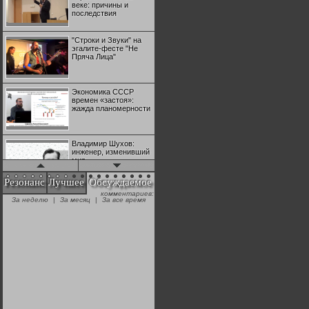
веке: причины и
последствия
"Строки и Звуки" на
эгалите-фесте "Не
Пряча Лица"
Экономика СССР
времен «застоя»:
жажда планомерности
Владимир Шухов:
инженер, изменивший
мир
Резонанс
Лучшее
Обсуждаемое
комментариев:
"Аркадий Коц" на
За неделю
|
За месяц
|
За все время
эгалите-фесте "Не
Пряча Лица"
Контрапункты
глобализации:
геополитэкономическ
ий анализ
100 лет Ноябрьской
революции в