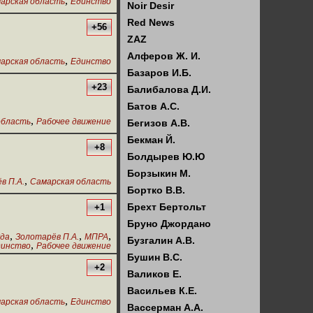
,
арская область
Единство
Noir Desir
Red News
+56
ZAZ
Алферов Ж. И.
,
арская область
Единство
Базаров И.Б.
+23
Балибалова Д.И.
Батов А.С.
,
область
Рабочее движение
Бегизов А.В.
Бекман Й.
+8
Болдырев Ю.Ю
Борзыкин М.
,
в П.А.
Самарская область
Бортко В.В.
Брехт Бертольт
+1
Бруно Джордано
,
,
,
уда
Золотарёв П.А.
МПРА
Бузгалин А.В.
,
динство
Рабочее движение
Бушин В.С.
+2
Валиков Е.
Васильев К.Е.
,
арская область
Единство
Вассерман А.А.