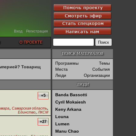
Вход
Регистрация
О ПРОЕКТЕ
ПОИСК МАТЕРИАЛОВ
Программы
Темы
империей? Товарищ
Места
События
Люди
Организации
ЛЮДИ
Banda Bassotti
+5
Cyril Mokaiesh
,
,
амара
Самарская область
Keny Arkana
,
Единство
ЛКСМ
Louna
+27
Lumen
Manu Chao