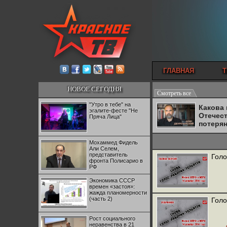
ГЛАВНАЯ
Т
НОВОЕ СЕГОДНЯ
Смотреть все
"Утро в тебе" на
Какова
эгалите-фесте "Не
Отечес
Пряча Лица"
потеря
Мохаммед Фидель
Али Селем,
представитель
Голо
фронта Полисарио в
РФ
Экономика СССР
времен «застоя»:
жажда планомерности
(часть 2)
Голо
Рост социального
неравенства в 21