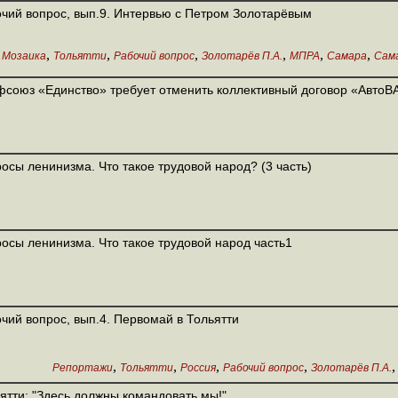
чий вопрос, вып.9. Интервью с Петром Золотарёвым
,
,
,
,
,
,
Мозаика
Тольятти
Рабочий вопрос
Золотарёв П.А.
МПРА
Самара
Сам
союз «Единство» требует отменить коллективный договор «АвтоВ
осы ленинизма. Что такое трудовой народ? (3 часть)
осы ленинизма. Что такое трудовой народ часть1
чий вопрос, вып.4. Первомай в Тольятти
,
,
,
,
Репортажи
Тольятти
Россия
Рабочий вопрос
Золотарёв П.А.
ятти: "Здесь должны командовать мы!"