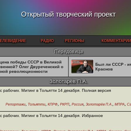
Открытый творческий проект
ЕЛЕВИДЕНИЕ
РАДИО
РЕГИОНЫ
КОММЕНТАРИИ
Передовица
 цена победы СССР в Великой
Был ли СССР - 
твенной? Олег Двуреченский о
Краснов
нной революционности
Золотарёв П.А.
с рабочих. Митинг в Тольятти 14 декабря. Полная версия
,
,
,
,
,
,
,
Репортажи
Тольятти
КПРФ
РКРП
Россия
Золотарёв П.А.
МПРА
С
с рабочих. Митинг в Тольятти 14 декабря. Избранное