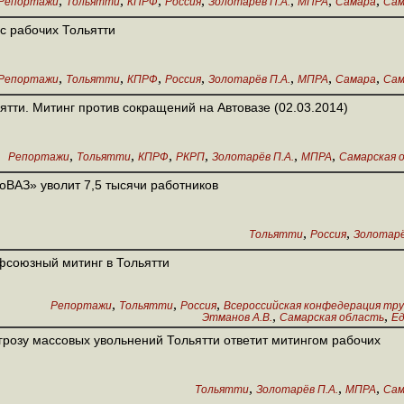
,
,
,
,
,
,
,
Репортажи
Тольятти
КПРФ
Россия
Золотарёв П.А.
МПРА
Самара
Сам
с рабочих Тольятти
,
,
,
,
,
,
,
Репортажи
Тольятти
КПРФ
Россия
Золотарёв П.А.
МПРА
Самара
Сам
ятти. Митинг против сокращений на Автовазе (02.03.2014)
,
,
,
,
,
,
Репортажи
Тольятти
КПРФ
РКРП
Золотарёв П.А.
МПРА
Самарская 
оВАЗ» уволит 7,5 тысячи работников
,
,
Тольятти
Россия
Золотарё
союзный митинг в Тольятти
,
,
,
Репортажи
Тольятти
Россия
Всероссийская конфедерация тр
,
,
Этманов А.В.
Самарская область
Е
грозу массовых увольнений Тольятти ответит митингом рабочих
,
,
,
Тольятти
Золотарёв П.А.
МПРА
Сам