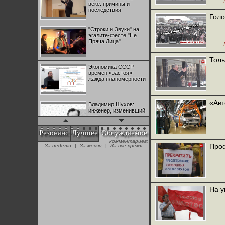
веке: причины и
последствия
Голо
"Строки и Звуки" на
эгалите-фесте "Не
Пряча Лица"
Толь
Экономика СССР
времен «застоя»:
жажда планомерности
«Авт
Владимир Шухов:
инженер, изменивший
мир
Резонанс
Лучшее
Обсуждаемое
комментариев:
"Аркадий Коц" на
Проф
За неделю
|
За месяц
|
За все время
эгалите-фесте "Не
Пряча Лица"
Контрапункты
глобализации:
На у
геополитэкономическ
ий анализ
100 лет Ноябрьской
революции в