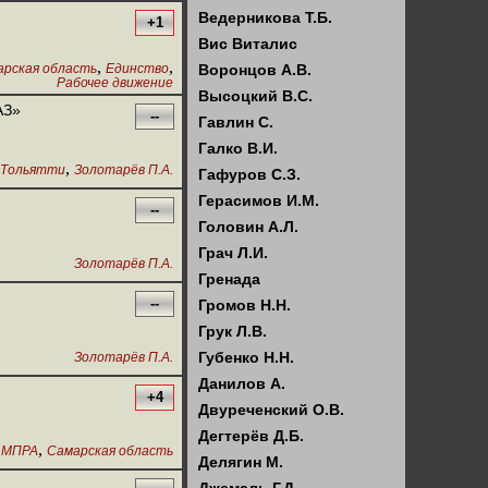
Ведерникова Т.Б.
+1
Вис Виталис
,
,
арская область
Единство
Воронцов А.В.
Рабочее движение
Высоцкий В.С.
АЗ»
--
Гавлин С.
Галко В.И.
,
Тольятти
Золотарёв П.А.
Гафуров С.З.
Герасимов И.М.
--
Головин А.Л.
Грач Л.И.
Золотарёв П.А.
Гренада
--
Громов Н.Н.
Грук Л.В.
Губенко Н.Н.
Золотарёв П.А.
Данилов А.
+4
Двуреченский О.В.
Дегтерёв Д.Б.
,
,
МПРА
Самарская область
Делягин М.