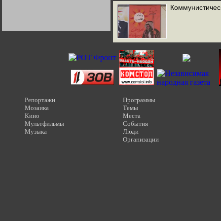
Германии:
Коммунистичес
парламентская
демократия или
диктатура
пролетариата?
Деятельность
Хрущёва в 50-е годы.
Владимир Соловейчик
Какова цена победы
СССР в Великой
Отечественной? Олег
Двуреченский о
потерянной
революционности
Репортажи
Программы
Мозаика
Темы
Кино
Места
Мультфильмы
События
Музыка
Люди
Организации