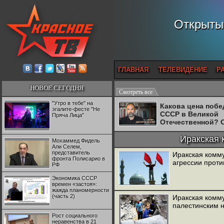
Открытый
ГЛАВНАЯ
ТЕЛЕВИДЕНИЕ
Р
НОВОЕ СЕГОДНЯ
Смотреть все
"Утро в тебе" на
Какова цена поб
эгалите-фесте "Не
СССР в Великой
Пряча Лица"
Отечественной? 
Двуреченский о
потерянной
Иракская 
Мохаммед Фидель
революционност
Али Селем,
представитель
Иракская комму
фронта Полисарио в
агрессии проти
РФ
Экономика СССР
времен «застоя»:
жажда планомерности
(часть 2)
Иракская комму
палестинским 
Рост социального
неравенства в 21