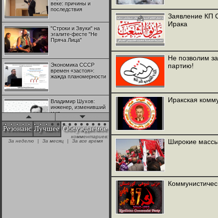
веке: причины и
последствия
Заявление КП 
Ирака
"Строки и Звуки" на
эгалите-фесте "Не
Пряча Лица"
Не позволим з
Экономика СССР
партию!
времен «застоя»:
жажда планомерности
Иракская комм
Владимир Шухов:
инженер, изменивший
мир
Резонанс
Лучшее
Обсуждаемое
комментариев:
"Аркадий Коц" на
Широкие массы
За неделю
|
За месяц
|
За все время
эгалите-фесте "Не
Пряча Лица"
Контрапункты
глобализации:
Коммунистичес
геополитэкономическ
ий анализ
100 лет Ноябрьской
революции в