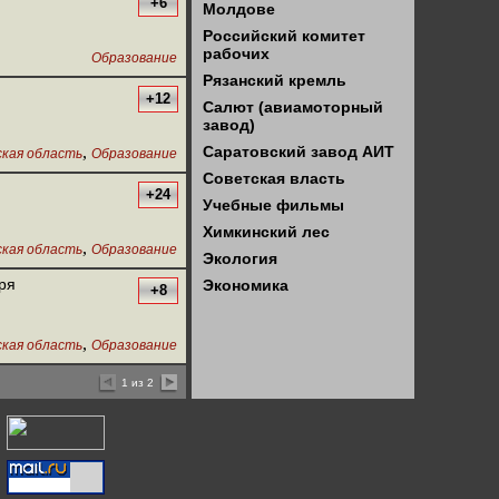
+6
Молдове
Российский комитет
рабочих
Образование
Рязанский кремль
+12
Салют (авиамоторный
завод)
,
Саратовский завод АИТ
кая область
Образование
Советская власть
+24
Учебные фильмы
Химкинский лес
,
кая область
Образование
Экология
ря
Экономика
+8
,
кая область
Образование
1 из 2