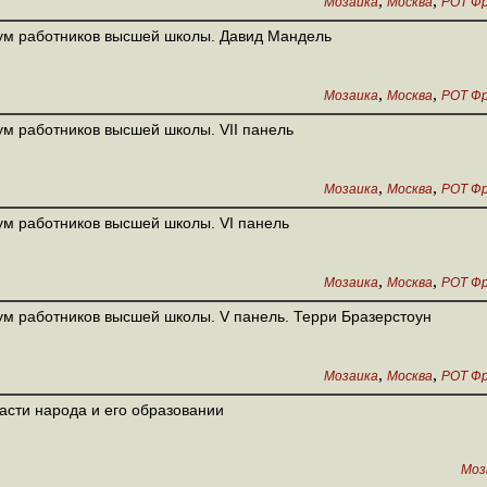
,
,
Мозаика
Москва
РОТ Ф
м работников высшей школы. Давид Мандель
,
,
Мозаика
Москва
РОТ Ф
м работников высшей школы. VII панель
,
,
Мозаика
Москва
РОТ Ф
м работников высшей школы. VI панель
,
,
Мозаика
Москва
РОТ Ф
м работников высшей школы. V панель. Терри Бразерстоун
,
,
Мозаика
Москва
РОТ Ф
асти народа и его образовании
Моз