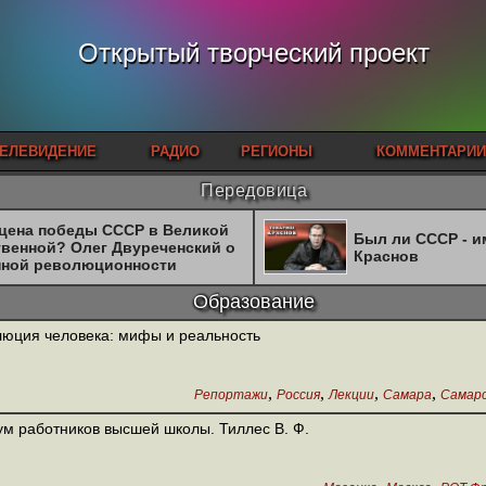
Открытый творческий проект
ЕЛЕВИДЕНИЕ
РАДИО
РЕГИОНЫ
КОММЕНТАРИИ
Передовица
 цена победы СССР в Великой
Был ли СССР - 
твенной? Олег Двуреченский о
Краснов
нной революционности
Образование
юция человека: мифы и реальность
,
,
,
,
Репортажи
Россия
Лекции
Самара
Самарс
м работников высшей школы. Тиллес В. Ф.