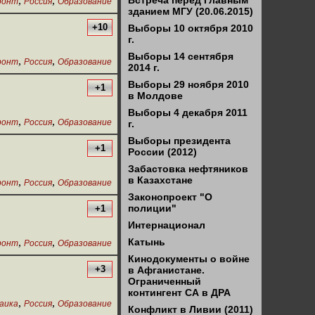
,
,
Встреча перед Главным
ронт
Россия
Образование
зданием МГУ (20.06.2015)
+10
Выборы 10 октября 2010
г.
Выборы 14 сентября
,
,
ронт
Россия
Образование
2014 г.
Выборы 29 ноября 2010
+1
в Молдове
Выборы 4 декабря 2011
,
,
ронт
Россия
Образование
г.
Выборы президента
+1
России (2012)
Забастовка нефтяников
в Казахстане
,
,
ронт
Россия
Образование
Законопроект "О
полиции"
+1
Интернационал
,
,
Катынь
ронт
Россия
Образование
Кинодокументы о войне
+3
в Афганистане.
Ограниченный
контингент СА в ДРА
,
,
аика
Россия
Образование
Конфликт в Ливии (2011)