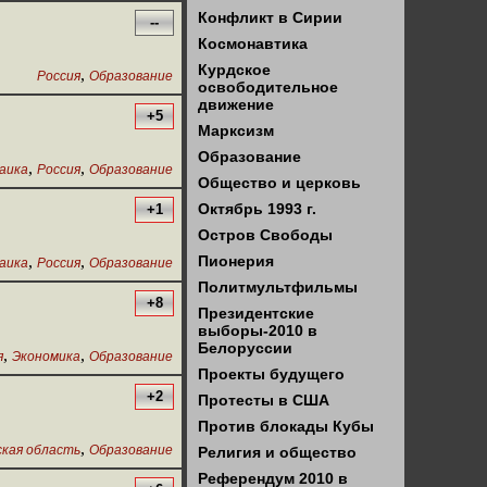
Конфликт в Сирии
--
Космонавтика
Курдское
,
Россия
Образование
освободительное
движение
+5
Марксизм
Образование
,
,
аика
Россия
Образование
Общество и церковь
Октябрь 1993 г.
+1
Остров Свободы
,
,
Пионерия
аика
Россия
Образование
Политмультфильмы
+8
Президентские
выборы-2010 в
Белоруссии
,
,
я
Экономика
Образование
Проекты будущего
+2
Протесты в США
Против блокады Кубы
,
кая область
Образование
Религия и общество
Референдум 2010 в