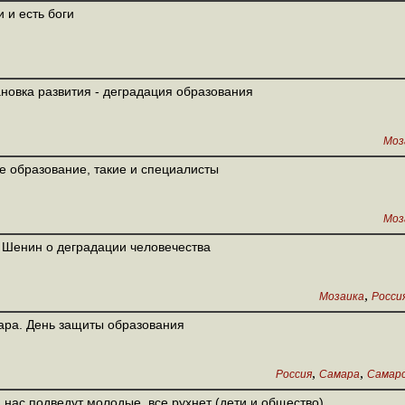
 и есть боги
новка развития - деградация образования
Моз
е образование, такие и специалисты
Моз
 Шенин о деградации человечества
,
Мозаика
Росси
ра. День защиты образования
,
,
Россия
Самара
Самарс
 нас подведут молодые, все рухнет (дети и общество)