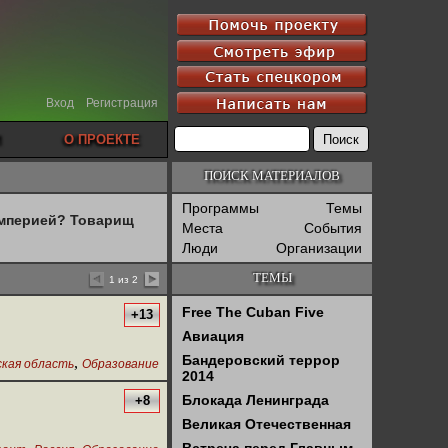
Вход
Регистрация
О ПРОЕКТЕ
ПОИСК МАТЕРИАЛОВ
Программы
Темы
империей? Товарищ
Места
События
Люди
Организации
ТЕМЫ
1 из 2
Free The Cuban Five
+13
Авиация
Бандеровский террор
,
кая область
Образование
2014
Блокада Ленинграда
+8
Великая Отечественная