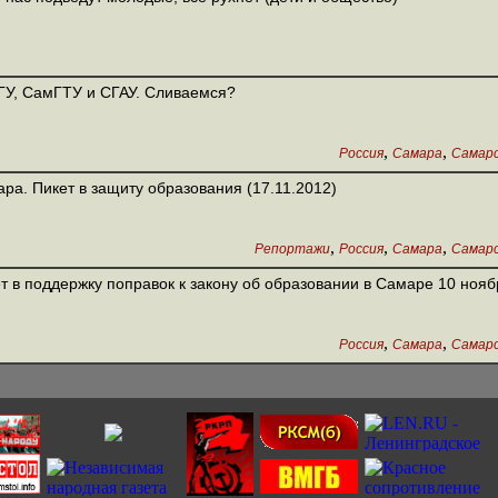
У, СамГТУ и СГАУ. Сливаемся?
,
,
Россия
Самара
Самарс
ра. Пикет в защиту образования (17.11.2012)
,
,
,
Репортажи
Россия
Самара
Самарс
т в поддержку поправок к закону об образовании в Самаре 10 нояб
,
,
Россия
Самара
Самарс