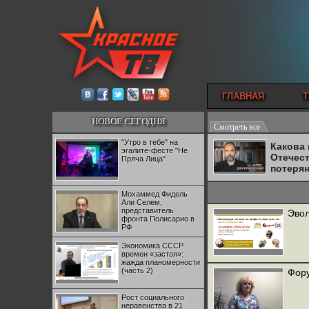
ГЛАВНАЯ
Т
НОВОЕ СЕГОДНЯ
Смотреть все
"Утро в тебе" на
Какова
эгалите-фесте "Не
Отечес
Пряча Лица"
потеря
Мохаммед Фидель
Али Селем,
представитель
Эвол
фронта Полисарио в
РФ
Экономика СССР
времен «застоя»:
жажда планомерности
(часть 2)
Фору
Рост социального
неравенства в 21