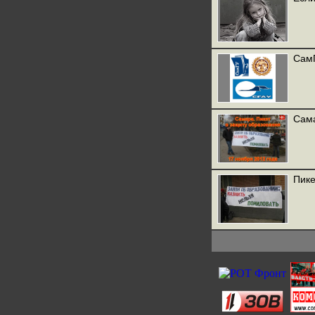
СамГ
Сама
Пике