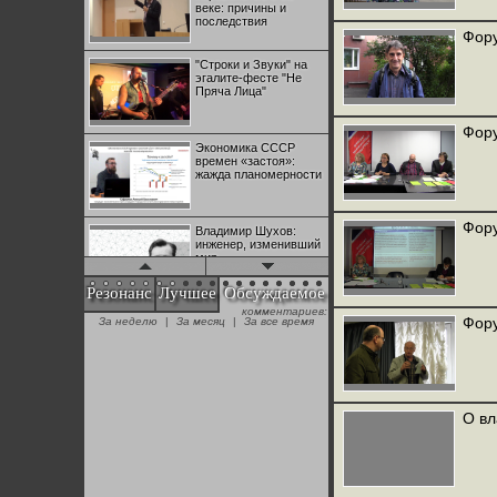
веке: причины и
последствия
Фору
"Строки и Звуки" на
эгалите-фесте "Не
Пряча Лица"
Фору
Экономика СССР
времен «застоя»:
жажда планомерности
Фору
Владимир Шухов:
инженер, изменивший
мир
Резонанс
Лучшее
Обсуждаемое
комментариев:
"Аркадий Коц" на
Фору
За неделю
|
За месяц
|
За все время
эгалите-фесте "Не
Пряча Лица"
Контрапункты
глобализации:
О вл
геополитэкономическ
ий анализ
100 лет Ноябрьской
революции в